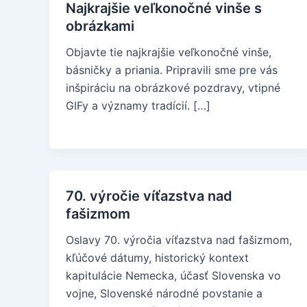
Najkrajšie veľkonočné vinše s
obrázkami
Objavte tie najkrajšie veľkonočné vinše,
básničky a priania. Pripravili sme pre vás
inšpiráciu na obrázkové pozdravy, vtipné
GIFy a významy tradícií. […]
70. výročie víťazstva nad
fašizmom
Oslavy 70. výročia víťazstva nad fašizmom,
kľúčové dátumy, historický kontext
kapitulácie Nemecka, účasť Slovenska vo
vojne, Slovenské národné povstanie a