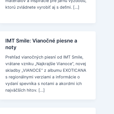
materiálov a inšpirácie pre jarnú výzdobu,
ktorú zvládnete vyrobiť aj s deťmi. […]
IMT Smile: Vianočné piesne a
noty
Prehľad vianočných piesní od IMT Smile,
vrátane vzniku „Najkrajšie Vianoce“, novej
skladby „VIANOCE“ z albumu EXOTICANA
s regionálnymi verziami a informácie o
vydaní spevníka s notami a akordmi ich
najväčších hitov. […]