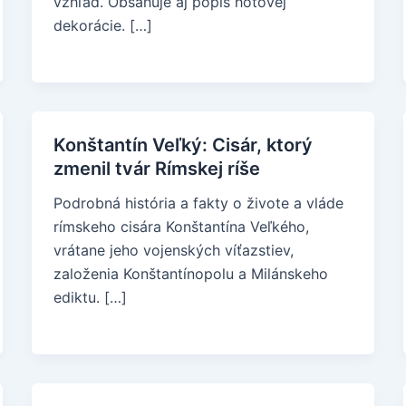
vzhľad. Obsahuje aj popis hotovej
dekorácie. […]
Konštantín Veľký: Cisár, ktorý
zmenil tvár Rímskej ríše
Podrobná história a fakty o živote a vláde
rímskeho cisára Konštantína Veľkého,
vrátane jeho vojenských víťazstiev,
založenia Konštantínopolu a Milánskeho
ediktu. […]