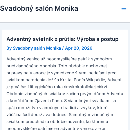
Skip
Svadobný salón Monika
to
Ma
content
Me
Adventný svietnik z prútia: Výroba a postup
By
Svadobný salón Monika
/
Apr 20, 2026
Adventný veniec už neodmysliteľne patrí k symbolom
predvianočného obdobia. Toto obdobie duchovnej
prípravy na Vianoce je vymedzené štyrmi nedeľami pred
sviatkom narodenia Ježiša Krista. Podľa Wikipédie, Advent
je prvá časť liturgického roka rímskokatolíckej cirkvi.
Obdobie vianočných sviatkov začína prvým dňom Adventu
a končí dňom Zjavenia Pána. S vianočnými sviatkami sa
spája množstvo vianočných tradícií a zvykov, ktoré
väčšina ľudí dodržiava dodnes. Samotným vianočným
sviatkom predchádza obdobie adventu, ku ktorému
neodmysliteľne patrí nielen adventný veniec, ale aj