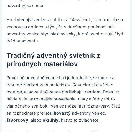
adventný kalendár.
Hoci vtedajší veniec zdobilo až 24 sviečok, táto tradícia sa
zachovala dodnes s tým, že v dnešnom ponímaní má
adventný veniec štyri biele sviečky, ktoré symbolizujú štyri
týždne adventu.
Tradičný adventný svietnik z
prírodných materiálov
Pôvodné adventné vence boli jednoduché, skromné a
tvorené z prírodných materiálov. Rovnako ako všetko
ostatné, aj adventné vence podliehajú trendom. Dnes už
nájdete tie najrôznejšie prevedenia, tvary a farby tohto
vianočného symbolu. Veniec môže mať rôzne tvary, či už
sa rozhodnete pre
podlhovastý
adventný veniec,
štvorcový
, alebo
okrúhly
, hravo to zvládnete.