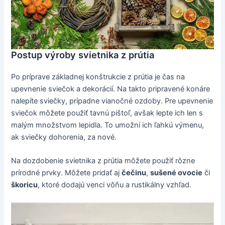
Postup výroby svietnika z prútia
Po príprave základnej konštrukcie z prútia je čas na
upevnenie sviečok a dekorácií. Na takto pripravené konáre
nalepíte sviečky, prípadne vianočné ozdoby. Pre upevnenie
sviečok môžete použiť tavnú pištoľ, avšak lepte ich len s
malým množstvom lepidla. To umožní ich ľahkú výmenu,
ak sviečky dohorenia, za nové.
Na dozdobenie svietnika z prútia môžete použiť rôzne
prírodné prvky. Môžete pridať aj
čečinu
,
sušené ovocie
či
škoricu
, ktoré dodajú venci vôňu a rustikálny vzhľad.