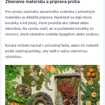
Zbieranie materiálu a príprava prútia
Pre výrobu vlastného adventného svietnika z prírodných
materiálov je dôležitá príprava. Nazbierať sa dajú rôzne
konáriky a iné plody, ktoré poslúžia ako základ alebo
dekorácia. Na výrobu stačí, ak si pozbierate konáriky zo
stromov, ktoré následne zviažete špagátom alebo stužkou.
Konáre môžete nechať v pôvodnej farbe, alebo ich nafarbiť
podľa vlastnej potreby, aby ladili s vašou vianočnou
výzdobou.