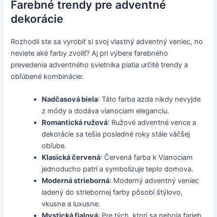
Farebné trendy pre adventné
dekorácie
Rozhodli ste sa vyrobiť si svoj vlastný adventný veniec, no
neviete aké farby zvoliť? Aj pri výbere farebného
prevedenia adventného svietnika platia určité trendy a
obľúbené kombinácie:
Nadčasová biela
: Táto farba azda nikdy nevyjde
z módy a dodáva vianociam eleganciu.
Romantická ružová
: Ružové adventné vence a
dekorácie sa tešia posledné roky stále väčšej
obľube.
Klasická červená
: Červená farba k Vianociam
jednoducho patrí a symbolizuje teplo domova.
Moderná strieborná
: Moderný adventný veniec
ladený do striebornej farby pôsobí štýlovo,
vkusne a luxusne.
Mystická fialová
: Pre tých, ktorí sa neboja farieb,