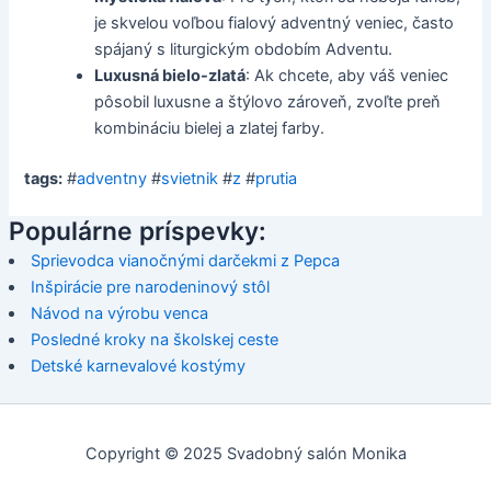
je skvelou voľbou fialový adventný veniec, často
spájaný s liturgickým obdobím Adventu.
Luxusná bielo-zlatá
: Ak chcete, aby váš veniec
pôsobil luxusne a štýlovo zároveň, zvoľte preň
kombináciu bielej a zlatej farby.
tags:
#
adventny
#
svietnik
#
z
#
prutia
Populárne príspevky:
Sprievodca vianočnými darčekmi z Pepca
Inšpirácie pre narodeninový stôl
Návod na výrobu venca
Posledné kroky na školskej ceste
Detské karnevalové kostýmy
Copyright © 2025 Svadobný salón Monika