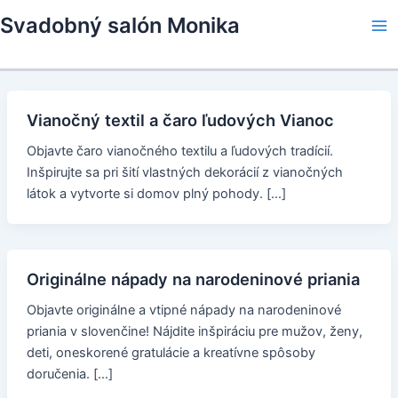
Skip
Svadobný salón Monika
to
Ma
content
Me
Vianočný textil a čaro ľudových Vianoc
Objavte čaro vianočného textilu a ľudových tradícií.
Inšpirujte sa pri šití vlastných dekorácií z vianočných
látok a vytvorte si domov plný pohody. […]
Originálne nápady na narodeninové priania
Objavte originálne a vtipné nápady na narodeninové
priania v slovenčine! Nájdite inšpiráciu pre mužov, ženy,
deti, oneskorené gratulácie a kreatívne spôsoby
doručenia. […]