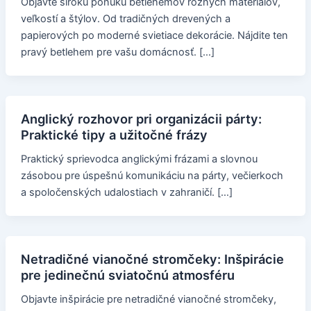
Objavte širokú ponuku betlehemov rôznych materiálov,
veľkostí a štýlov. Od tradičných drevených a
papierových po moderné svietiace dekorácie. Nájdite ten
pravý betlehem pre vašu domácnosť. […]
Anglický rozhovor pri organizácii párty:
Praktické tipy a užitočné frázy
Praktický sprievodca anglickými frázami a slovnou
zásobou pre úspešnú komunikáciu na párty, večierkoch
a spoločenských udalostiach v zahraničí. […]
Netradičné vianočné stromčeky: Inšpirácie
pre jedinečnú sviatočnú atmosféru
Objavte inšpirácie pre netradičné vianočné stromčeky,