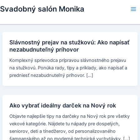
Skip
Svadobný salón Monika
to
Ma
content
Me
Slávnostný prejav na stužkovú: Ako napísať
nezabudnuteľný príhovor
Komplexný sprievodca prípravou slávnostného prejavu
na stužkovú. Ponúka rady, tipy a príklady, ako napísať a
predniesť nezabudnuteľný príhovor. […]
Ako vybrať ideálny darček na Nový rok
Objavte najlepšie tipy na darčeky na Nový rok pre všetky
vekové kategórie. Nájdete tu nápady pre dospelých,
seniorov, deti a tínedžerov, od personalizovaného
šampanského až po moderné technické vychytávky. […]