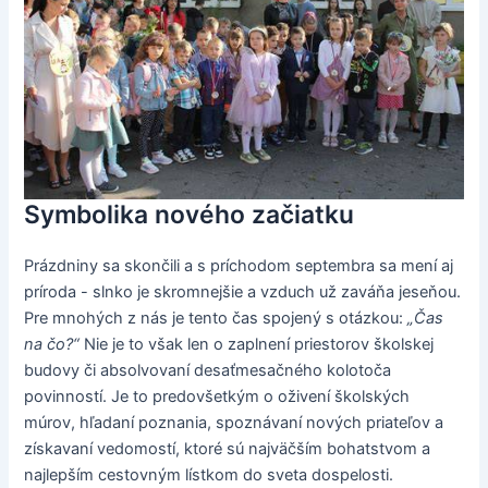
Symbolika nového začiatku
Prázdniny sa skončili a s príchodom septembra sa mení aj
príroda - slnko je skromnejšie a vzduch už zaváňa jeseňou.
Pre mnohých z nás je tento čas spojený s otázkou:
„Čas
na čo?“
Nie je to však len o zaplnení priestorov školskej
budovy či absolvovaní desaťmesačného kolotoča
povinností. Je to predovšetkým o oživení školských
múrov, hľadaní poznania, spoznávaní nových priateľov a
získavaní vedomostí, ktoré sú najväčším bohatstvom a
najlepším cestovným lístkom do sveta dospelosti.