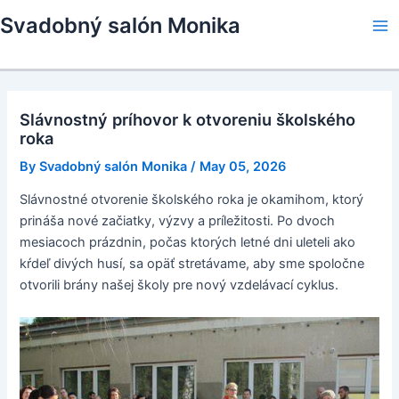
Skip
Svadobný salón Monika
to
Ma
content
Me
Slávnostný príhovor k otvoreniu školského
roka
By
Svadobný salón Monika
/
May 05, 2026
Slávnostné otvorenie školského roka je okamihom, ktorý
prináša nové začiatky, výzvy a príležitosti. Po dvoch
mesiacoch prázdnin, počas ktorých letné dni uleteli ako
kŕdeľ divých husí, sa opäť stretávame, aby sme spoločne
otvorili brány našej školy pre nový vzdelávací cyklus.