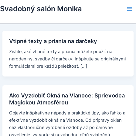
Skip
Svadobný salón Monika
to
Ma
content
Me
Vtipné texty a priania na darčeky
Zistite, aké vtipné texty a priania môžete použiť na
narodeniny, svadby či darčeky. Inšpirujte sa originálnymi
formuláciami pre každú príležitosť. […]
Ako Vyzdobiť Okná na Vianoce: Sprievodca
Magickou Atmosférou
Objavte inšpiratívne nápady a praktické tipy, ako ľahko a
efektívne vyzdobiť okná na Vianoce. Od prípravy okien
cez vlastnoručne vyrobené ozdoby až po čarovné
osvetlenie, vytvorte si nezabudnuteľnú sviatočnú