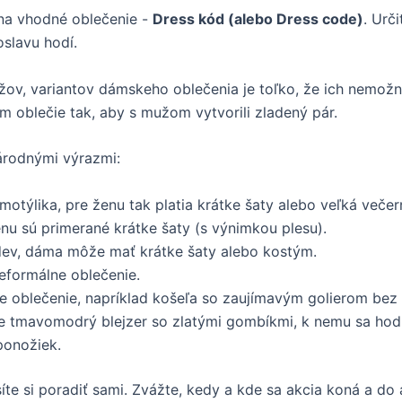
na vhodné oblečenie -
Dress kód (alebo Dress code)
. Urč
oslavu hodí.
ov, variantov dámskeho oblečenia je toľko, že ich nemožno
m oblečie tak, aby s mužom vytvorili zladený pár.
árodnými výrazmi:
otýlika, pre ženu tak platia krátke šaty alebo veľká večer
nu sú primerané krátke šaty (s výnimkou plesu).
ev, dáma môže mať krátke šaty alebo kostým.
formálne oblečenie.
oblečenie, napríklad košeľa so zaujímavým golierom bez kr
e tmavomodrý blejzer so zlatými gombíkmi, k nemu sa hodi
ponožiek.
e si poradiť sami. Zvážte, kedy a kde sa akcia koná a do a