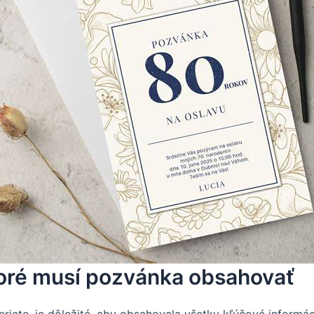
toré musí pozvánka obsahovať
eriete, je dôležité, aby obsahovala všetky kľúčové informác