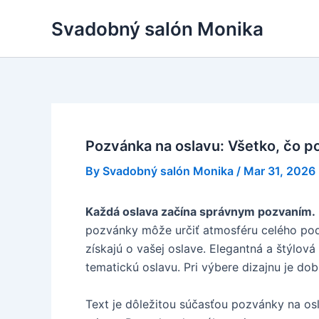
Skip
Svadobný salón Monika
to
content
Pozvánka na oslavu: Všetko, čo p
By
Svadobný salón Monika
/
Mar 31, 2026
Každá oslava začína správnym pozvaním.
pozvánky môže určiť atmosféru celého pod
získajú o vašej oslave. Elegantná a štýlov
tematickú oslavu. Pri výbere dizajnu je do
Text je dôležitou súčasťou pozvánky na os