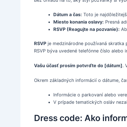
Dátum a čas:
Toto je najdôležitejš
Miesto konania oslavy:
Presná adr
RSVP (Reagujte na pozvanie):
Aby
RSVP
je medzinárodne používaná skratka p
RSVP býva uvedené telefónne číslo alebo in
Vašu účasť prosím potvrďte do [dátum]
.
Okrem základných informácií o dátume, čase
Informácie o parkovaní alebo verej
V prípade tematických osláv neza
Dress code: Ako infor