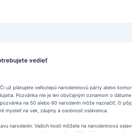
otrebujete vedieť
Či už plánujete veľkolepú narodeninovú párty alebo komorn
ujatia. Pozvánka nie je len obyčajným oznamom o dátume 
á pozvánka na 50 alebo 60 narodenín môže naznačiť, či pôj
bré myslieť na vek, záujmy a osobnosť oslávenca.
lavu narodenín. Vašich hostí môžete na narodeninovú oslav