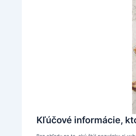
Kľúčové informácie, k
Bez ohľadu na to, aký štýl pozvánky si vyb