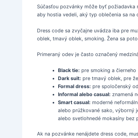
Súčasťou pozvánky môže byť požiadavka 
aby hostia vedeli, aký typ oblečenia sa na 
Dress code sa zvyčajne uvádza iba pre muž
oblek, tmavý oblek, smoking. Žena sa poto
Primeraný odev je často označený medzin
Black tie:
pre smoking a čierneho m
Dark suit:
pre tmavý oblek, pre že
Formal dress:
pre spoločenský od
Informal alebo casual:
znamená ne
Smart casual:
moderné neformálne 
alebo prúžkované sako, výborný j
alebo svetlohnedé mokasíny bez 
Ak na pozvánke nenájdete dress code, musít