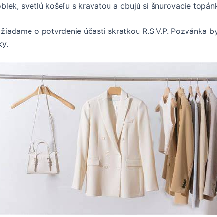
blek, svetlú košeľu s kravatou a obujú si šnurovacie topánk
žiadame o potvrdenie účasti skratkou R.S.V.P. Pozvánka by
ky.