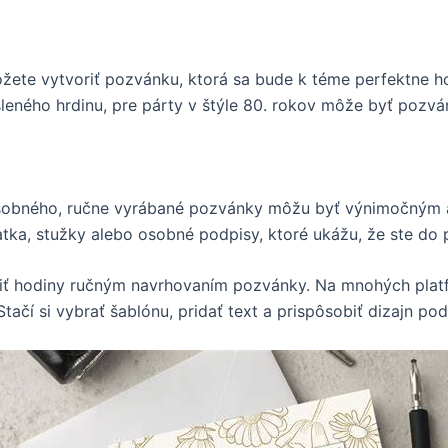
žete vytvoriť pozvánku, ktorá sa bude k téme perfektne ho
ného hrdinu, pre párty v štýle 80. rokov môže byť pozván
osobného, ručne vyrábané pozvánky môžu byť výnimočným a
tka, stužky alebo osobné podpisy, ktoré ukážu, že ste do pr
viť hodiny ručným navrhovaním pozvánky. Na mnohých platf
ačí si vybrať šablónu, pridať text a prispôsobiť dizajn pod