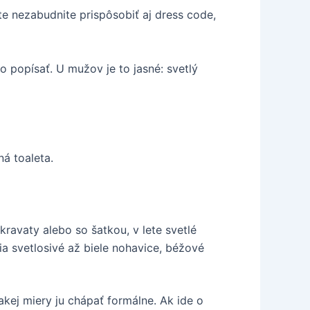
ite nezabudnite prispôsobiť aj dress code,
 popísať. U mužov je to jasné: svetlý
ná toaleta.
avaty alebo so šatkou, v lete svetlé
a svetlosivé až biele nohavice, béžové
kej miery ju chápať formálne. Ak ide o