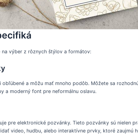
ecifiká
 na výber z rôznych štýlov a formátov:
ky
mi obľúbené a môžu mať mnoho podôb. Môžete sa rozhodnúť
by a moderný font pre neformálnu oslavu.
je pre elektronické pozvánky. Tieto pozvánky sú nielen prakt
dať video, hudbu, alebo interaktívne prvky, ktoré zaujmú h