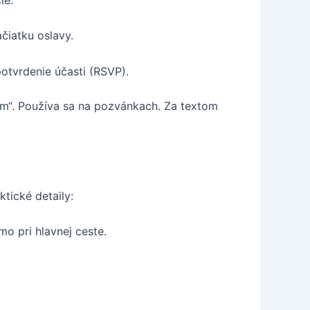
ačiatku oslavy.
potvrdenie účasti (RSVP).
m“. Používa sa na pozvánkach. Za textom
tické detaily:
mo pri hlavnej ceste.