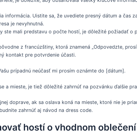
ia informácia. Uistite sa, že uvediete presný dátum a čas z
esa je nevyhnutná.
 ste mali predstavu o počte hostí, je dôležité požiadať o 
ôvodne z francúzštiny, ktorá znamená „Odpovedzte, prosí
ý kontakt pre potvrdenie účasti.
 Vašu prípadnú neúčasť mi prosím oznámte do [dátum].
 a mieste, je tiež dôležité zahrnúť na pozvánku ďalšie prak
nej doprave, ak sa oslava koná na mieste, ktoré nie je pria
budnite zahrnúť aj návod na dress code.
movať hostí o vhodnom oblečení