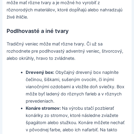
môže mať rôzne tvary a je možné ho vyrobiť z
rôznorodých materiálov, ktoré dopĺňajú alebo nahradzujú
živé ihličie.
Podlhovasté a iné tvary
Tradičný veniec môže mať rôzne tvary. Či už sa
rozhodnete pre podlhovastý adventný veniec, štvorcový,
alebo okrúhly, hravo to zvládnete.
Drevený box:
Obyčajný drevený box naplníte
čečinou, šiškami, sušeným ovocím, či inými
vianočnými ozdobami a vložíte doň sviečky. Box
môže byť ladený do rôznych farieb a v rôznych
prevedeniach.
Konáre stromov:
Na výrobu stačí pozbierať
konáriky zo stromov, ktoré následne zviažete
špagátom alebo stužkou. Konáre môžete nechať
v pôvodnej farbe, alebo ich nafarbiť. Na takto