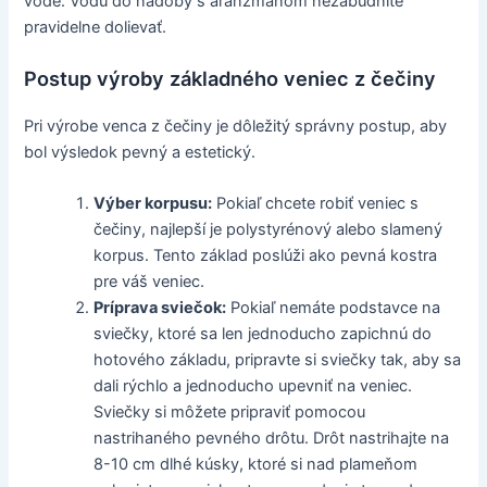
vode. Vodu do nádoby s aranžmánom nezabudnite
pravidelne dolievať.
Postup výroby základného veniec z čečiny
Pri výrobe venca z čečiny je dôležitý správny postup, aby
bol výsledok pevný a estetický.
Výber korpusu:
Pokiaľ chcete robiť veniec s
čečiny, najlepší je polystyrénový alebo slamený
korpus. Tento základ poslúži ako pevná kostra
pre váš veniec.
Príprava sviečok:
Pokiaľ nemáte podstavce na
sviečky, ktoré sa len jednoducho zapichnú do
hotového základu, pripravte si sviečky tak, aby sa
dali rýchlo a jednoducho upevniť na veniec.
Sviečky si môžete pripraviť pomocou
nastrihaného pevného drôtu. Drôt nastrihajte na
8-10 cm dlhé kúsky, ktoré si nad plameňom