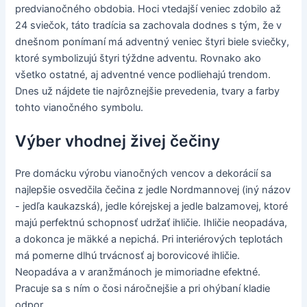
predvianočného obdobia. Hoci vtedajší veniec zdobilo až
24 sviečok, táto tradícia sa zachovala dodnes s tým, že v
dnešnom ponímaní má adventný veniec štyri biele sviečky,
ktoré symbolizujú štyri týždne adventu. Rovnako ako
všetko ostatné, aj adventné vence podliehajú trendom.
Dnes už nájdete tie najrôznejšie prevedenia, tvary a farby
tohto vianočného symbolu.
Výber vhodnej živej čečiny
Pre domácku výrobu vianočných vencov a dekorácií sa
najlepšie osvedčila čečina z jedle Nordmannovej (iný názov
- jedľa kaukazská), jedle kórejskej a jedle balzamovej, ktoré
majú perfektnú schopnosť udržať ihličie. Ihličie neopadáva,
a dokonca je mäkké a nepichá. Pri interiérových teplotách
má pomerne dlhú trvácnosť aj borovicové ihličie.
Neopadáva a v aranžmánoch je mimoriadne efektné.
Pracuje sa s ním o čosi náročnejšie a pri ohýbaní kladie
odpor.