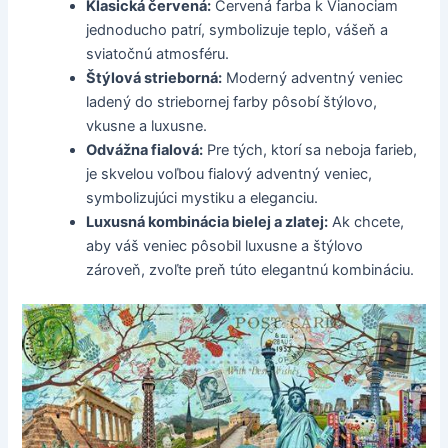
Klasická červená:
Červená farba k Vianociam
jednoducho patrí, symbolizuje teplo, vášeň a
sviatočnú atmosféru.
Štýlová strieborná:
Moderný adventný veniec
ladený do striebornej farby pôsobí štýlovo,
vkusne a luxusne.
Odvážna fialová:
Pre tých, ktorí sa neboja farieb,
je skvelou voľbou fialový adventný veniec,
symbolizujúci mystiku a eleganciu.
Luxusná kombinácia bielej a zlatej:
Ak chcete,
aby váš veniec pôsobil luxusne a štýlovo
zároveň, zvoľte preň túto elegantnú kombináciu.