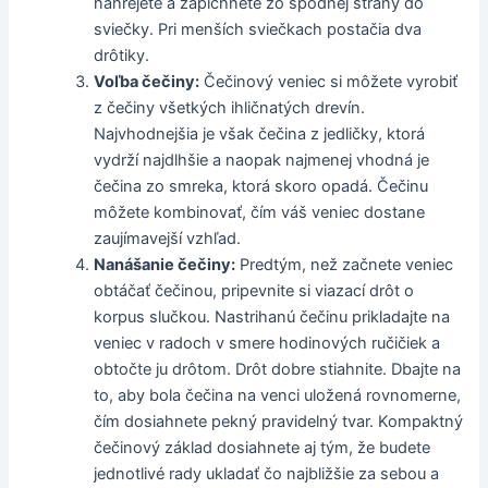
nahrejete a zapichnete zo spodnej strany do
sviečky. Pri menších sviečkach postačia dva
drôtiky.
Voľba čečiny:
Čečinový veniec si môžete vyrobiť
z čečiny všetkých ihličnatých drevín.
Najvhodnejšia je však čečina z jedličky, ktorá
vydrží najdlhšie a naopak najmenej vhodná je
čečina zo smreka, ktorá skoro opadá. Čečinu
môžete kombinovať, čím váš veniec dostane
zaujímavejší vzhľad.
Nanášanie čečiny:
Predtým, než začnete veniec
obtáčať čečinou, pripevnite si viazací drôt o
korpus slučkou. Nastrihanú čečinu prikladajte na
veniec v radoch v smere hodinových ručičiek a
obtočte ju drôtom. Drôt dobre stiahnite. Dbajte na
to, aby bola čečina na venci uložená rovnomerne,
čím dosiahnete pekný pravidelný tvar. Kompaktný
čečinový základ dosiahnete aj tým, že budete
jednotlivé rady ukladať čo najbližšie za sebou a