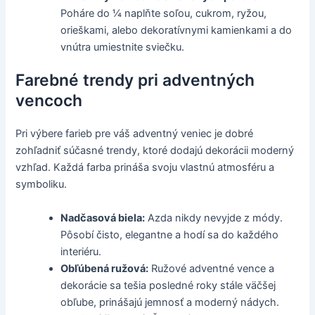
Poháre do ¼ naplňte soľou, cukrom, ryžou,
orieškami, alebo dekoratívnymi kamienkami a do
vnútra umiestnite sviečku.
Farebné trendy pri adventných
vencoch
Pri výbere farieb pre váš adventný veniec je dobré
zohľadniť súčasné trendy, ktoré dodajú dekorácii moderný
vzhľad. Každá farba prináša svoju vlastnú atmosféru a
symboliku.
Nadčasová biela:
Azda nikdy nevyjde z módy.
Pôsobí čisto, elegantne a hodí sa do každého
interiéru.
Obľúbená ružová:
Ružové adventné vence a
dekorácie sa tešia posledné roky stále väčšej
obľube, prinášajú jemnosť a moderný nádych.