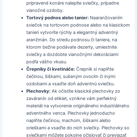
pripravené konáre nalepíte sviečky, prípadne
vianočné ozdoby.
Tortový podnos alebo tanier:
Naaranžovaním
sviečok na tortovom podnose alebo na klasickom
tanieri vytvoríte rýchly a elegantný adventný
aranžmán. Do stredu podnosu či taniera, na
ktorom bežne podávate dezerty, umiestnite
sviečky a dozdobte vianočnými dekoráciami
podľa vášho vkusu.
Črepníky či kvetináče:
Črepník si naplňte
čečinou, šiškami, sušeným ovocím či inými
ozdobami a vsaďte doň adventnú sviečku.
Plechovky:
Ak očistíte klasické plechovky zo
zaváranín od etikiet, vznikne vám perfektný
materiál na vytvorenie originálneho industriálneho
adventného venca. Plechovky jednoducho
naplňte čečinou, machom, šiškami alebo
orieškami a vsaďte do nich sviečky. Plechovky so
sviečkami môžete pokojne očíslovať či previazať