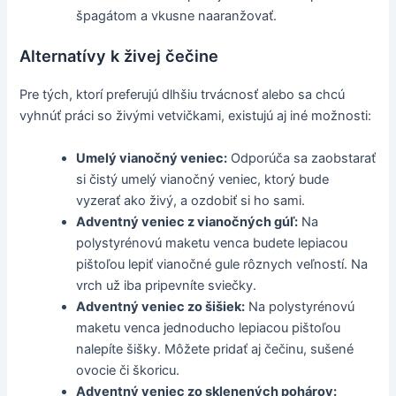
špagátom a vkusne naaranžovať.
Alternatívy k živej čečine
Pre tých, ktorí preferujú dlhšiu trvácnosť alebo sa chcú
vyhnúť práci so živými vetvičkami, existujú aj iné možnosti:
Umelý vianočný veniec:
Odporúča sa zaobstarať
si čistý umelý vianočný veniec, ktorý bude
vyzerať ako živý, a ozdobiť si ho sami.
Adventný veniec z vianočných gúľ:
Na
polystyrénovú maketu venca budete lepiacou
pištoľou lepiť vianočné gule rôznych veľností. Na
vrch už iba pripevníte sviečky.
Adventný veniec zo šišiek:
Na polystyrénovú
maketu venca jednoducho lepiacou pištoľou
nalepíte šišky. Môžete pridať aj čečinu, sušené
ovocie či škoricu.
Adventný veniec zo sklenených pohárov: