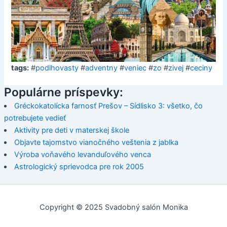
tags:
#
podlhovasty
#
adventny
#
veniec
#
zo
#
zivej
#
ceciny
Populárne príspevky:
Gréckokatolícka farnosť Prešov – Sídlisko 3: všetko, čo
potrebujete vedieť
Aktivity pre deti v materskej škole
Objavte tajomstvo vianočného veštenia z jablka
Výroba voňavého levanduľového venca
Astrologický sprievodca pre rok 2005
Copyright © 2025 Svadobný salón Monika