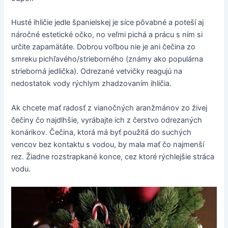
Husté ihličie jedle španielskej je síce pôvabné a poteší aj
náročné estetické očko, no veľmi pichá a prácu s ním si
určite zapamätáte. Dobrou voľbou nie je ani čečina zo
smreku pichľavého/strieborného (známy ako populárna
strieborná jedlička). Odrezané vetvičky reagujú na
nedostatok vody rýchlym zhadzovaním ihličia.
Ak chcete mať radosť z vianočných aranžmánov zo živej
čečiny čo najdlhšie, vyrábajte ich z čerstvo odrezaných
konárikov. Čečina, ktorá má byť použitá do suchých
vencov bez kontaktu s vodou, by mala mať čo najmenší
rez. Žiadne rozstrapkané konce, cez ktoré rýchlejšie stráca
vodu.