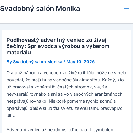
Skip
Svadobný salón Monika
to
Ma
content
Me
Podlhovastý adventný veniec zo živej
čečiny: Sprievodca výrobou a výberom
materiálu
By
Svadobný salón Monika
/
May 10, 2026
O aranžmánoch a vencoch zo živého ihličia môžeme smelo
povedať, že majú tú najvianočnejšiu atmosféru. Každý, kto
už pracoval s konármi ihličnatých stromov, vie, že
nevyzerajú rovnako a ani sa vo vianočných aranžmánoch
nesprávajú rovnako. Niektoré pomerne rýchlo schnú a
opadávajú, ďalšie si udržia sviežu zelenú farbu prekvapivo
dlho.
Adventný veniec už neodmysliteľne patrí k symbolom