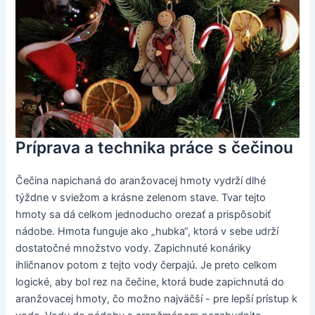
Príprava a technika práce s čečinou
Čečina napichaná do aranžovacej hmoty vydrží dlhé
týždne v sviežom a krásne zelenom stave. Tvar tejto
hmoty sa dá celkom jednoducho orezať a prispôsobiť
nádobe. Hmota funguje ako „hubka“, ktorá v sebe udrží
dostatočné množstvo vody. Zapichnuté konáriky
ihličnanov potom z tejto vody čerpajú. Je preto celkom
logické, aby bol rez na čečine, ktorá bude zapichnutá do
aranžovacej hmoty, čo možno najväčší - pre lepší prístup k