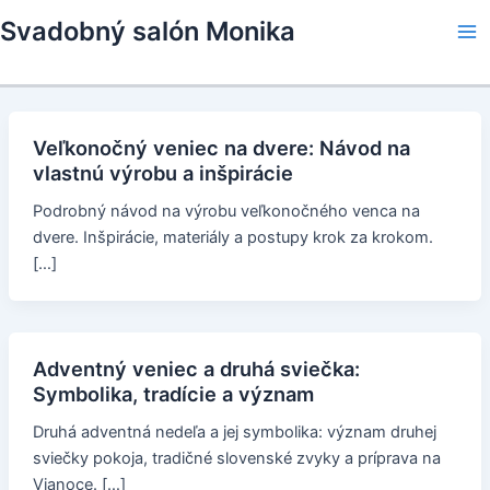
Skip
Svadobný salón Monika
to
Ma
content
Me
Veľkonočný veniec na dvere: Návod na
vlastnú výrobu a inšpirácie
Podrobný návod na výrobu veľkonočného venca na
dvere. Inšpirácie, materiály a postupy krok za krokom.
[…]
Adventný veniec a druhá sviečka:
Symbolika, tradície a význam
Druhá adventná nedeľa a jej symbolika: význam druhej
sviečky pokoja, tradičné slovenské zvyky a príprava na
Vianoce. […]