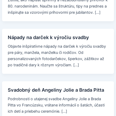
Zistite, ako napísať úprimný a nezabudnuteľný príhovor k
80. narodeninám. Naučte sa štruktúru, tipy na prednes a
inšpirujte sa vzorovými príhovormi pre jubilantov. […]
Nápady na darček k výročiu svadby
Objavte inšpiratívne nápady na darček k výročiu svadby
pre páry, manžela, manželku či rodičov. Od
personalizovaných fotodarčekov, šperkov, zážitkov až
po tradičné dary k rôznym výročiam. […]
Svadobný deň Angeliny Jolie a Brada Pitta
Podrobnosti o utajenej svadbe Angeliny Jolie a Brada
Pitta vo Francúzsku, vrátane informácií o šatách, účasti
ich detí a priebehu ceremónie. […]