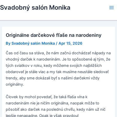
Skip
Svadobný salón Monika
to
Ma
content
Me
Originálne darčekové fľaše na narodeniny
By
Svadobný salón Monika
/
Apr 15, 2026
Čas od času sa stáva, že nám začnú dochádzať nápady na
vhodný darček k narodeninám. Je to spôsobené aj tým, že
tých sviatkov v roku, kedy môžeme svojich najbližších
obdarovať je stále viac a my tak musíme neustále sledovať
trendy, aby sme dokázali byť s našimi darčekmi vždy
originálny.
Človek by mohol povedať, že taká fľaša vína k
narodeninám nie je ničím originálna, naopak môže to
pôsobiť ako darček na poslednú chvíľu, kedy nám už nič
lepšie nenapadne. Opak je však pravdou!