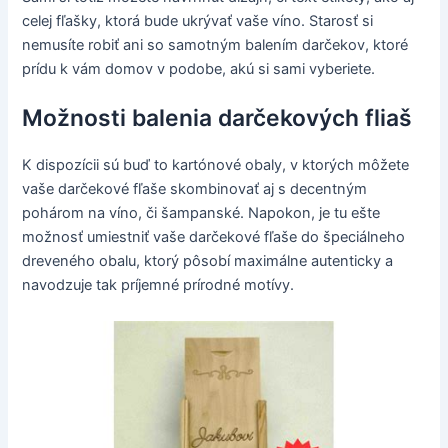
celej fľašky, ktorá bude ukrývať vaše víno. Starosť si
nemusíte robiť ani so samotným balením darčekov, ktoré
prídu k vám domov v podobe, akú si sami vyberiete.
Možnosti balenia darčekových fliaš
K dispozícii sú buď to kartónové obaly, v ktorých môžete
vaše darčekové fľaše skombinovať aj s decentným
pohárom na víno, či šampanské. Napokon, je tu ešte
možnosť umiestniť vaše darčekové fľaše do špeciálneho
dreveného obalu, ktorý pôsobí maximálne autenticky a
navodzuje tak príjemné prírodné motívy.