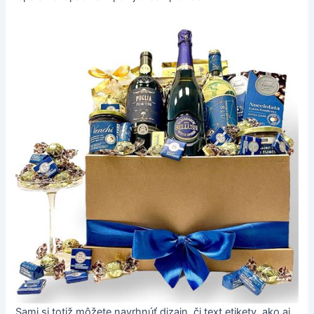
Sami si totiž môžete navrhnúť dizajn, či text etikety, ako aj