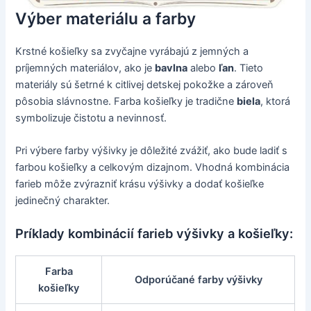
Výber materiálu a farby
Krstné košieľky sa zvyčajne vyrábajú z jemných a
príjemných materiálov, ako je
bavlna
alebo
ľan
. Tieto
materiály sú šetrné k citlivej detskej pokožke a zároveň
pôsobia slávnostne. Farba košieľky je tradične
biela
, ktorá
symbolizuje čistotu a nevinnosť.
Pri výbere farby výšivky je dôležité zvážiť, ako bude ladiť s
farbou košieľky a celkovým dizajnom. Vhodná kombinácia
farieb môže zvýrazniť krásu výšivky a dodať košieľke
jedinečný charakter.
Príklady kombinácií farieb výšivky a košieľky:
Farba
Odporúčané farby výšivky
košieľky