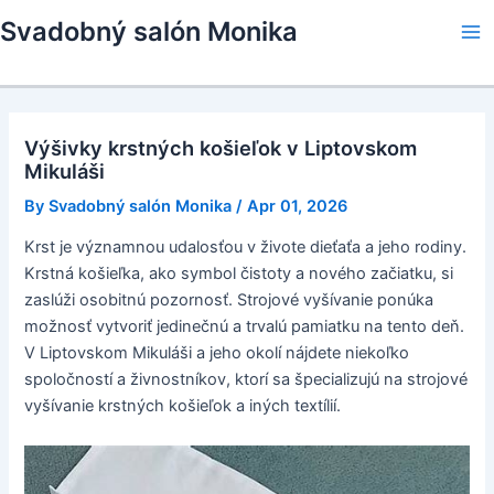
Skip
Svadobný salón Monika
to
Ma
content
Me
Výšivky krstných košieľok v Liptovskom
Mikuláši
By
Svadobný salón Monika
/
Apr 01, 2026
Krst je významnou udalosťou v živote dieťaťa a jeho rodiny.
Krstná košieľka, ako symbol čistoty a nového začiatku, si
zaslúži osobitnú pozornosť. Strojové vyšívanie ponúka
možnosť vytvoriť jedinečnú a trvalú pamiatku na tento deň.
V Liptovskom Mikuláši a jeho okolí nájdete niekoľko
spoločností a živnostníkov, ktorí sa špecializujú na strojové
vyšívanie krstných košieľok a iných textílií.