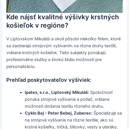
Kde nájsť kvalitné výšivky krstných
košieľok v regióne?
V Liptovskom Mikuláši a okolí pôsobí niekoľko firiem, ktoré
sa zaoberajú strojovým vyšívaním na rôzne druhy textílií,
vrátane krstných košieľok. Tieto subjekty ponúkajú
profesionálne služby a širokú škálu možností pre
personalizáciu.
Prehľad poskytovateľov výšiviek:
Ipatex, s.r.o., Liptovský Mikuláš:
Spoločnosť
ponúka strojové vyšívanie a potlač, vrátane
možnosti dodania textilu rôzneho druhu.
Cyklo Bej - Peter Bebej, Zuberec:
Špecializuje sa
na strojové vyšívanie na rôzne textílie, ako sú
krstné košieľky, tričká, šiltovky, vesty a uteráky.