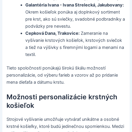
Galantéria Ivana - Ivana Strelecká, Jakubovany:
Okrem košieľok ponúka aj doplnkový sortiment
pre krst, ako sú sviečky, svadobné podbradníky a
podväzky pre nevestu.
Cepková Dana, Trakovice:
Zameranie na
vyšívanie krstových košieľok, krstových sviečok
a tiež na výšivky s firemnými logami a menami na
textil.
Tieto spoločnosti ponúkajú širokú škálu možností
personalizácie, od výberu farieb a vzorov až po pridanie
mena dieťaťa a dátumu krstu.
Možnosti personalizácie krstných
košieľok
Strojové vyšívanie umožňuje vytvárať unikátne a osobné
krstné košieľky, ktoré budú jedinečnou spomienkou. Medzi