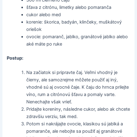
šťava z citrónu, limetky alebo pomaranča
cukor alebo med
korenie: škorica, badyán, klinčeky, muškátový
oriešok
ovocie: pomaranč, jablko, granátové jablko alebo
aké máte po ruke
Postup:
Na začiatok si pripravte čaj. Veľmi vhodný je
čierny, ale samozrejme môžete použiť aj iný,
vhodné sú aj ovocné čaje. K čaju do hrnca prilejte
víno, rum a citrónovú šťavu a pomaly varte.
Nenechajte však vrieť.
Pridajte koreniny, následne cukor, alebo ak chcete
zdravšiu verziu, tak med.
Potom si nakrájajte ovocie, klasikou sú jablká a
pomaranče, ale nebojte sa použiť aj granátové