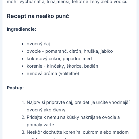
mohli vychutnať aj tí najmenší, tehotné ženy alebo vodiči.
Recept na nealko punč
Ingrediencie:
ovocný čaj
ovocie - pomaranč, citrón, hruška, jablko
kokosový cukor, prípadne med
korenie - klinčeky, škorica, badián
rumová aróma (voliteľné)
Postup:
Najprv si pripravte čaj, pre deti je určite vhodnejší
ovocný ako čierny.
Pridajte k nemu na kúsky nakrájané ovocie a
pomaly varte.
Neskôr dochuťte korením, cukrom alebo medom