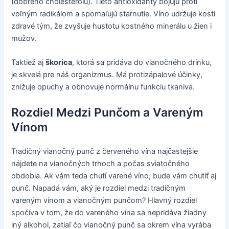
(dobrého cholesterolu). Tieto antioxidanty bojujú proti
voľným radikálom a spomaľujú starnutie. Víno udržuje kosti
zdravé tým, že zvyšuje hustotu kostného minerálu u žien i
mužov.
Taktiež aj
škorica
, ktorá sa pridáva do vianočného drinku,
je skvelá pre náš organizmus. Má protizápalové účinky,
znižuje opuchy a obnovuje normálnu funkciu tkaniva.
Rozdiel Medzi Punčom a Vareným
Vínom
Tradičný vianočný punč z červeného vína najčastejšie
nájdete na vianočných trhoch a počas sviatočného
obdobia. Ak vám teda chutí varené víno, bude vám chutiť aj
punč. Napadá vám, aký je rozdiel medzi tradičným
vareným vínom a vianočným punčom? Hlavný rozdiel
spočíva v tom, že do vareného vína sa nepridáva žiadny
iný alkohol, zatiaľ čo vianočný punč sa okrem vína vyrába