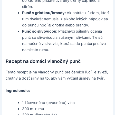
do ktorého pridáte uvarený čierny čaj, med a
citrón.
Punč s griotkou/brandy:
Ak patríte k ľuďom, ktorí
rum dvakrát nemusia, z alkoholických nápojov sa
do punču hodí aj griotka alebo brandy.
Punč so slivovicou:
Priaznivci pálenky ocenia
punč so slivovicou a sušenými slivkami. Tie sú
namočené v slivovici, ktorá sa do punču pridáva
namiesto rumu.
Recept na domáci vianočný punč
Tento recept je na vianočný punč pre ôsmich ľudí, je svieži,
chutný a dosť silný na to, aby vám vyčaril úsmev na tvári.
Ingrediencie:
1 l červeného (ovocného) vína
300 ml rumu
300 ml čierneho čaju