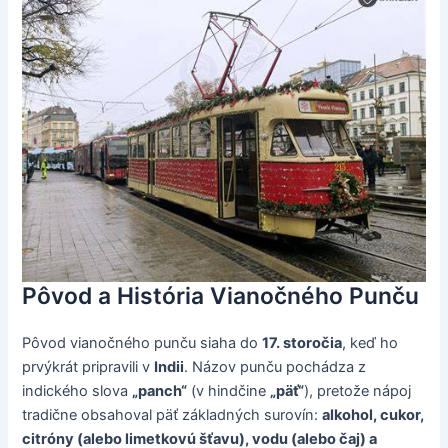
Pôvod a História Vianočného Punču
Pôvod vianočného punču siaha do
17. storočia
, keď ho
prvýkrát pripravili v
Indii
. Názov punču pochádza z
indického slova
„panch“
(v hindčine
„päť“
), pretože nápoj
tradične obsahoval päť základných surovín:
alkohol, cukor,
citróny (alebo limetkovú šťavu), vodu (alebo čaj) a