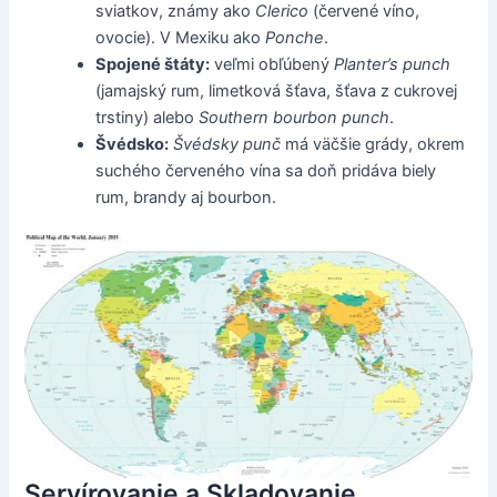
sviatkov, známy ako
Clerico
(červené víno,
ovocie). V Mexiku ako
Ponche
.
Spojené štáty:
veľmi obľúbený
Planter’s punch
(jamajský rum, limetková šťava, šťava z cukrovej
trstiny) alebo
Southern bourbon punch
.
Švédsko:
Švédsky punč
má väčšie grády, okrem
suchého červeného vína sa doň pridáva biely
rum, brandy aj bourbon.
Servírovanie a Skladovanie