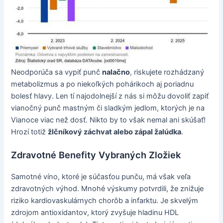
Neodporúča sa vypiť punč
nalačno
, riskujete rozhádzaný
metabolizmus a po niekoľkých pohárikoch aj poriadnu
bolesť hlavy. Len tí najodolnejší z nás si môžu dovoliť zapiť
vianočný punč mastným či sladkým jedlom, ktorých je na
Vianoce viac než dosť. Nikto by to však nemal ani skúšať!
Hrozí totiž
žlčníkový záchvat alebo zápal žalúdka
.
Zdravotné Benefity Vybraných Zložiek
Samotné víno, ktoré je súčasťou punču, má však veľa
zdravotných výhod. Mnohé výskumy potvrdili, že znižuje
riziko kardiovaskulárnych chorôb a infarktu. Je skvelým
zdrojom antioxidantov, ktorý zvyšuje hladinu HDL