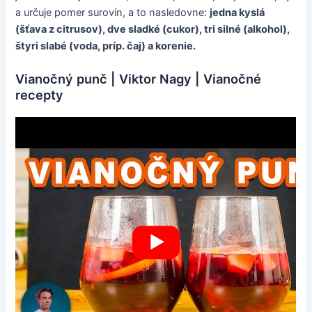
a určuje pomer surovín, a to nasledovne:
jedna kyslá
(šťava z citrusov), dve sladké (cukor), tri silné (alkohol),
štyri slabé (voda, príp. čaj) a korenie.
Vianočný punč | Viktor Nagy | Vianočné
recepty