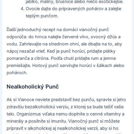
jablko, maliny, brusnice alebo niečo exotickejšie.
Ovocie dajte do pripravených pohárov a zalejte
teplým punčom.
Ďalší jednoduchý recept na domáci vianočný punč
odporúča: do hrnca nalejte červené víno, ovocný džús a
vodu. Zahrievajte na strednom ohni, ale dbajte na to, aby
nápoj nezačal vrieť. Keď je punč horúci, pridajte plátky
pomaranča a citróna. Podľa chuti pridajte rum a jemne
premiešajte. Hotový punč servírujte horúci v šálkach alebo
pohároch.
Nealkoholický Punč
Ak si Vianoce neviete predstaviť bez punču, spravte si jeho
zdravšiu bezalkoholickú verziu, z ktorej sa bude tešiť vaše
telo. Organizmus vďaka nemu doplníte o cenné vitamíny a
minerály a posilníte si imunitu. Vianočný punč si môžete
pripraviť v alkoholickej aj nealkoholickej verzii, aby si ho