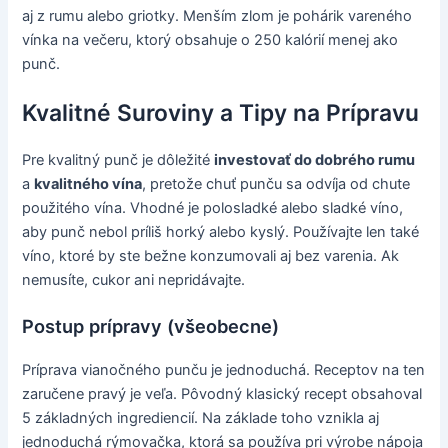
aj z rumu alebo griotky. Menším zlom je pohárik vareného
vínka na večeru, ktorý obsahuje o 250 kalórií menej ako
punč.
Kvalitné Suroviny a Tipy na Prípravu
Pre kvalitný punč je dôležité
investovať do dobrého rumu
a
kvalitného vína
, pretože chuť punču sa odvíja od chute
použitého vína. Vhodné je polosladké alebo sladké víno,
aby punč nebol príliš horký alebo kyslý. Používajte len také
víno, ktoré by ste bežne konzumovali aj bez varenia. Ak
nemusíte, cukor ani nepridávajte.
Postup prípravy (všeobecne)
Príprava vianočného punču je jednoduchá. Receptov na ten
zaručene pravý je veľa. Pôvodný klasický recept obsahoval
5 základných ingrediencií. Na základe toho vznikla aj
jednoduchá rýmovačka, ktorá sa používa pri výrobe nápoja