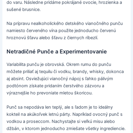
do varu. Následne pridáme pokrájané ovocie, hrozienka a
sušené brusnice.
Na prípravu nealkoholického detského vianočného punču
namiesto červeného vína použite jednoducho červenú
hroznovú šťavu alebo šťavu z čiernych ríbezlí.
Netradičné Punče a Experimentovanie
Variabilita punču je obrovská. Okrem rumu do punču
môžete priliať aj tequilu či vodku, brandy, whisky, dokonca
aj absint. Osviežujúci vianočný nápoj s ľahko pálivým
podtónom získate pridaním čerstvého zázvoru a
výraznejšie ho prevoniate mletou škoricou.
Punč sa nepodáva len teplý, ale s ľadom je to ideálny
kokteil na akúkoľvek letnú párty. Napríklad ovocný punč s
vodkou a proseccom. Nachystajte si veľkú misu alebo
džbán, v ktorom jednoducho zmiešate všetky ingrediencie.