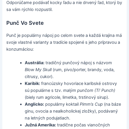
Odporúčame podávať kocky ľadu a nie drvený ľad, ktorý by
sa vám rýchlo rozpustil.
Punč Vo Svete
Punč je populárny nápoj po celom svete a každá krajina má
svoje vlastné varianty a tradície spojené s jeho prípravou a
konzumáciou:
Austrália:
tradičný punčový nápoj s názvom
Blow My Skull
(rum, pivo/porter, brandy, voda,
citrusy, cukor).
Karibik:
francúzsky hovoriace karibské ostrovy
sú populárne s tzv.
malým punčom (Ti’ Punch)
(biely rum agricole, limetka, trstinový sirup).
Anglicko:
populárny koktail
Pimm’s Cup
(na báze
ginu, ovocia a nealkoholickej zložky), podávaný
na letných podujatiach.
Južná Amerika:
tradične počas vianočných