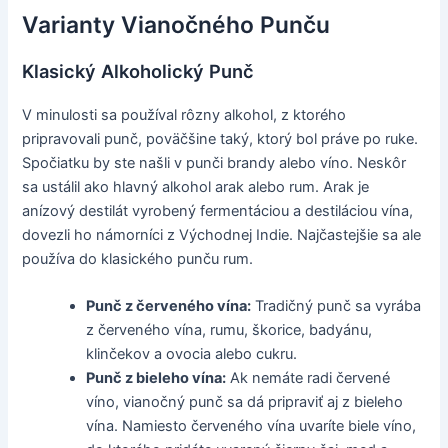
Varianty Vianočného Punču
Klasický Alkoholický Punč
V minulosti sa používal rôzny alkohol, z ktorého
pripravovali punč, poväčšine taký, ktorý bol práve po ruke.
Spočiatku by ste našli v punči brandy alebo víno. Neskôr
sa ustálil ako hlavný alkohol arak alebo rum. Arak je
anízový destilát vyrobený fermentáciou a destiláciou vína,
dovezli ho námorníci z Východnej Indie. Najčastejšie sa ale
používa do klasického punču rum.
Punč z červeného vína:
Tradičný punč sa vyrába
z červeného vína, rumu, škorice, badyánu,
klinčekov a ovocia alebo cukru.
Punč z bieleho vína:
Ak nemáte radi červené
víno, vianočný punč sa dá pripraviť aj z bieleho
vína. Namiesto červeného vína uvaríte biele víno,