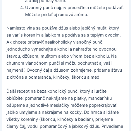
a ďalej pomaly varte.
Uvarený punč najprv preceďte a môžete podávať.
Môžete pridať aj rumovú arómu.
Namiesto vína sa používa džús alebo jablčný mušt, ktorý
sa varí s korením a jablkom a podáva sa s teplým ovocím.
Ak chcete pripraviť nealkoholický vianočný punč,
jednoducho vynechajte alkohol a nahraďte ho ovocnou
šťavou, džúsom, muštom alebo vínom bez alkoholu. Na
chutnom vianočnom punči si môžu pochutnať aj vaši
najmenší. Ovocný čaj s džúsom zohrejeme, pridáme šťavu
z citróna a pomaranča, klinčeky, škoricu a med.
Ďalší recept na bezalkoholický punč, ktorý si určite
obľúbite: pomaranč nakrájame na plátky, mandarínku
ošúpeme a jednotlivé mesiačiky môžeme poprekrajovať,
jablko umyjeme a nakrájame na kocky. Do hrnca si dáme
všetky koreniny (škoricu, klinčeky a badián), prilejeme
čierny čaj, vodu, pomarančový a jablkový džús. Privedieme