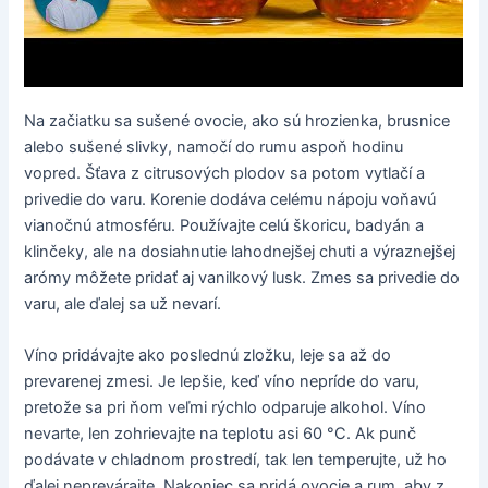
Na začiatku sa sušené ovocie, ako sú hrozienka, brusnice
alebo sušené slivky, namočí do rumu aspoň hodinu
vopred. Šťava z citrusových plodov sa potom vytlačí a
privedie do varu. Korenie dodáva celému nápoju voňavú
vianočnú atmosféru. Používajte celú škoricu, badyán a
klinčeky, ale na dosiahnutie lahodnejšej chuti a výraznejšej
arómy môžete pridať aj vanilkový lusk. Zmes sa privedie do
varu, ale ďalej sa už nevarí.
Víno pridávajte ako poslednú zložku, leje sa až do
prevarenej zmesi. Je lepšie, keď víno nepríde do varu,
pretože sa pri ňom veľmi rýchlo odparuje alkohol. Víno
nevarte, len zohrievajte na teplotu asi 60 °C. Ak punč
podávate v chladnom prostredí, tak len temperujte, už ho
ďalej neprevárajte. Nakoniec sa pridá ovocie a rum, aby z