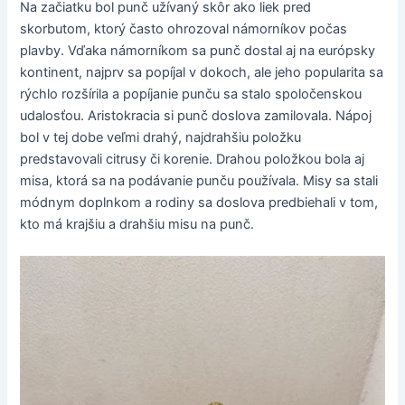
Na začiatku bol punč užívaný skôr ako liek pred
skorbutom, ktorý často ohrozoval námorníkov počas
plavby. Vďaka námorníkom sa punč dostal aj na európsky
kontinent, najprv sa popíjal v dokoch, ale jeho popularita sa
rýchlo rozšírila a popíjanie punču sa stalo spoločenskou
udalosťou. Aristokracia si punč doslova zamilovala. Nápoj
bol v tej dobe veľmi drahý, najdrahšiu položku
predstavovali citrusy či korenie. Drahou položkou bola aj
misa, ktorá sa na podávanie punču používala. Misy sa stali
módnym doplnkom a rodiny sa doslova predbiehali v tom,
kto má krajšiu a drahšiu misu na punč.