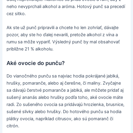
neho nevyprchali alkohol a aróma. Hotový punč sa precedí
cez sitko.
Ak ste už punč pripravili a chcete ho len zohriať, dávajte
pozor, aby ste ho ďalej nevarili, pretože alkohol z vína a
rumu sa môže vypariť. Výsledný punč by mal obsahovať
približne 21 % alkoholu.
Aké ovocie do punču?
Do vianočného punču sa najviac hodia pokrájané jablká,
hrušky, pomaranče, alebo aj čerešne, či maliny. Zvyčajne
sa dávajú čerstvé pomaranče a jablká, ale môžete pridať aj
sušený ananás alebo hrušky podľa toho, aké ovocie máte
radi. Zo sušeného ovocia sa pridávajú hrozienka, brusnice,
sušené slivky alebo hrušky. Do hotového punču sa hodia
plátky ovocia, napríklad citrusov, ako sú pomaranč či
citrón.