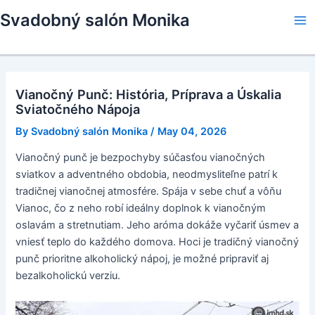
Skip
Svadobný salón Monika
to
Ma
content
Me
Vianočný Punč: História, Príprava a Úskalia
Sviatočného Nápoja
By
Svadobný salón Monika
/
May 04, 2026
Vianočný punč je bezpochyby súčasťou vianočných
sviatkov a adventného obdobia, neodmysliteľne patrí k
tradičnej vianočnej atmosfére. Spája v sebe chuť a vôňu
Vianoc, čo z neho robí ideálny doplnok k vianočným
oslavám a stretnutiam. Jeho aróma dokáže vyčariť úsmev a
vniesť teplo do každého domova. Hoci je tradičný vianočný
punč prioritne alkoholický nápoj, je možné pripraviť aj
bezalkoholickú verziu.