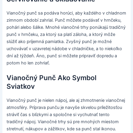
Vianočný punč sa podáva horúci, aby každého v chladnom
zimnom období zahrial. Punč môžete podávať v hrnčeku,
pohári alebo šálke. Mnohé vianočné trhy ponúkajú tradičný
punč v hrnčeku, za ktorý sa platí záloha, a ktorý môže
slúžiť ako príjemná pamiatka. Zvyšný punč je možné
uchovávať v uzavretej nádobe v chladničke, a to niekoľko
dní až týždeň. Áno, punč si môžete pripraviť dopredu a
potom ho len zohriať.
Vianočný Punč Ako Symbol
Sviatkov
Vianočný punč je nielen nápoj, ale aj zhmotnenie vianočnej
atmosféry. Príprava punču je navyše skvelou príležitosťou
stráviť čas s blízkymi a spoločne si vychutnať tento
tradičný nápoj. Vianočné trhy sú pre mnohých miestom
stretnutí, nákupov a zážitkov, kde sa punč stal ikonou.