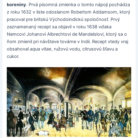
koreniny
. Prvá písomná zmienka o tomto nápoji pochádza
z roku 1632 v liste odoslanom Robertom Addamsom, ktorý
pracoval pre britskú Východoindickú spoločnosť. Prvý
zaznamenaný recept sa objavil v roku 1638 vďaka
Nemcovi Johanovi Albrechtovi de Mandelslovi, ktorý sa o
ňom zmienil pri návšteve továrne v Indii. Recept vtedy vraj
obsahoval
aqua vitae
, ružovú vodu, citrusovú šťavu a
cukor.