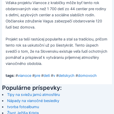
Vďaka projektu Vianoce z krabičky môže byť tento rok
obdarovaných viac než 1 700 detí zo 44 centier pre rodiny
s deťmi, azylových centier a sociálne slabších rodín.
Občianske združenie Vagus zabezpečí obdarovanie 120
ľudí bez domova.
Projekt sa teší rastúcej popularite a stal sa tradíciou, pričom
tento rok sa uskutoční už po šiestykrát. Tento úspech
svedčí o tom, že na Slovensku existuje veľa ľudí ochotných
pomáhať a prispievať k vytváraniu príjemnej atmosféry
vianočného obdobia.
tags:
#
vianoce
#
pre
#
deti
#
v
#
detskych
#
domovoch
Populárne príspevky:
Tipy na sviežu jarnú atmosféru
Nápady na vianočné besiedky
tvorba fotoalbumu
Život Ježiša Krista