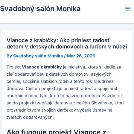
Skip
Svadobný salón Monika
to
Ma
content
Me
Vianoce z krabičky: Ako priniesť radosť
deťom v detských domovoch a ľuďom v núdzi
By
Svadobný salón Monika
/
Mar 26, 2026
Projekt
Vianoce z krabičky
je iniciatíva, ktorá si kladie za
cieľ obdarovať deti z detských domovov, azylových
centier, sociálne slabších rodín a tento rok aj ľudí bez
domova. Cieľom projektu je priniesť radosť a spríjemniť
obdobie Vianoc tým, ktorí to najviac potrebujú. Každý rok
sa do projektu zapájajú darcovia z celého Slovenska, ktorí
prostredníctvom svojich darčekov vyčaria úsmev na
tvárach obdarovaných.
Ako funguje projekt Vianoce z