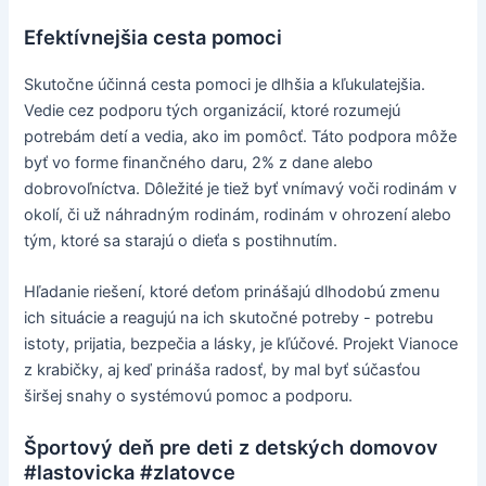
Efektívnejšia cesta pomoci
Skutočne účinná cesta pomoci je dlhšia a kľukulatejšia.
Vedie cez podporu tých organizácií, ktoré rozumejú
potrebám detí a vedia, ako im pomôcť. Táto podpora môže
byť vo forme finančného daru, 2% z dane alebo
dobrovoľníctva. Dôležité je tiež byť vnímavý voči rodinám v
okolí, či už náhradným rodinám, rodinám v ohrození alebo
tým, ktoré sa starajú o dieťa s postihnutím.
Hľadanie riešení, ktoré deťom prinášajú dlhodobú zmenu
ich situácie a reagujú na ich skutočné potreby - potrebu
istoty, prijatia, bezpečia a lásky, je kľúčové. Projekt Vianoce
z krabičky, aj keď prináša radosť, by mal byť súčasťou
širšej snahy o systémovú pomoc a podporu.
Športový deň pre deti z detských domovov
#lastovicka #zlatovce