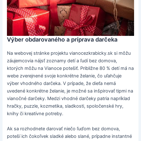
Výber obdarovaného a príprava darčeka
Na webovej stránke projektu vianocezkrabicky.sk si môžu
záujemcovia nájsť zoznamy detí a ľudí bez domova,
ktorých môžu na Vianoce potešiť. Približne 80 % detí má na
webe zverejnené svoje konkrétne želanie, čo uľahčuje
výber vhodného darčeka. V prípade, že dieťa nemá
uvedené konkrétne želanie, je možné sa inšpirovať tipmi na
vianočné darčeky. Medzi vhodné darčeky patria napríklad
hračky, puzzle, kozmetika, sladkosti, spoločenské hry,
knihy či kreatívne potreby.
Ak sa rozhodnete darovať niečo ľuďom bez domova,
poteší ich čokoľvek sladké alebo slané, prípadne instantné