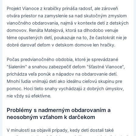
Projekt Vianoce z krabičky prináša radosť, ale zároveň
otvára priestor na zamyslenie sa nad skutočným zmyslom
vianočného obdarovania, najmä v kontexte detí z detských
domovov. Renáta Matejová, ktorá sa dlhodobo venuje
téme opustených detí, poukazuje na to, že častokrát nie je
dobré darovať deťom v detskom domove len hračky.
Počas predvianočného obdobia, ktoré je sprevádzané
"šialením" a snahou zabezpečiť deťom "šťastné Vianoce",
prichádza veľa ponúk a nápadov na obdarovanie detí.
Mnohí ľudia vnímajú deti ako ideálnu cieľovú skupinu pre
pomoc. Hoci tieto snahy vychádzajú z dobrých úmyslov,
nie vždy sú efektívne.
Problémy s nadmerným obdarovaním a
neosobným vzťahom k darčekom
V minulosti sa objavili prípady, kedy deti dostali také