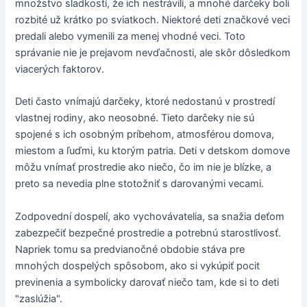
množstvo sladkostí, že ich nestrávili, a mnohé darčeky boli
rozbité už krátko po sviatkoch. Niektoré deti značkové veci
predali alebo vymenili za menej vhodné veci. Toto
správanie nie je prejavom nevďačnosti, ale skôr dôsledkom
viacerých faktorov.
Deti často vnímajú darčeky, ktoré nedostanú v prostredí
vlastnej rodiny, ako neosobné. Tieto darčeky nie sú
spojené s ich osobným príbehom, atmosférou domova,
miestom a ľuďmi, ku ktorým patria. Deti v detskom domove
môžu vnímať prostredie ako niečo, čo im nie je blízke, a
preto sa nevedia plne stotožniť s darovanými vecami.
Zodpovední dospelí, ako vychovávatelia, sa snažia deťom
zabezpečiť bezpečné prostredie a potrebnú starostlivosť.
Napriek tomu sa predvianočné obdobie stáva pre
mnohých dospelých spôsobom, ako si vykúpiť pocit
previnenia a symbolicky darovať niečo tam, kde si to deti
"zaslúžia".