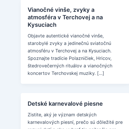
Vianočné vinše, zvyky a
atmosféra v Terchovej a na
Kysuciach
Objavte autentické vianočné vinše,
starobylé zvyky a jedinečnú sviatočnú
atmosféru v Terchovej a na Kysuciach.
Spoznajte tradície Polazničiek, Hricov,
štedrovečerných rituálov a vianočných
koncertov Terchovskej muziky. […]
Detské karnevalové piesne
Zistite, aký je význam detských
karnevalových piesní, prečo sú dôležité pre