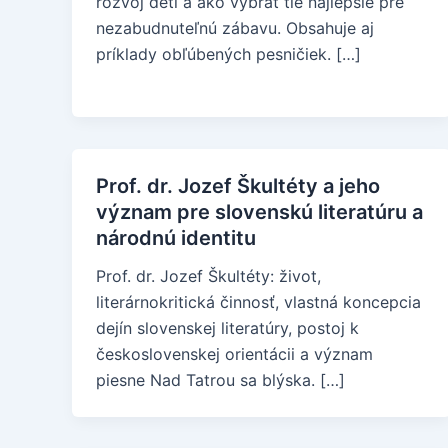
rozvoj detí a ako vybrať tie najlepšie pre
nezabudnuteľnú zábavu. Obsahuje aj
príklady obľúbených pesničiek. […]
Prof. dr. Jozef Škultéty a jeho
význam pre slovenskú literatúru a
národnú identitu
Prof. dr. Jozef Škultéty: život,
literárnokritická činnosť, vlastná koncepcia
dejín slovenskej literatúry, postoj k
československej orientácii a význam
piesne Nad Tatrou sa blýska. […]