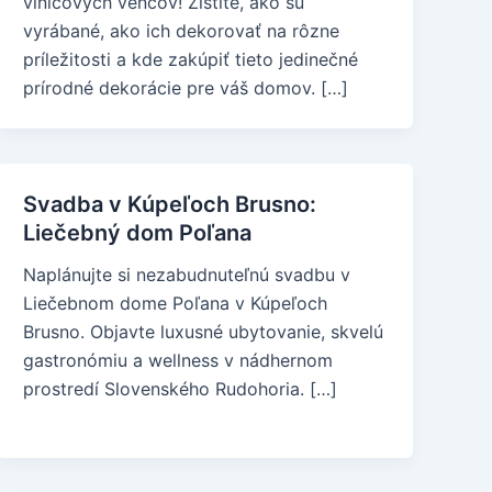
viničových vencov! Zistite, ako sú
vyrábané, ako ich dekorovať na rôzne
príležitosti a kde zakúpiť tieto jedinečné
prírodné dekorácie pre váš domov. […]
Svadba v Kúpeľoch Brusno:
Liečebný dom Poľana
Naplánujte si nezabudnuteľnú svadbu v
Liečebnom dome Poľana v Kúpeľoch
Brusno. Objavte luxusné ubytovanie, skvelú
gastronómiu a wellness v nádhernom
prostredí Slovenského Rudohoria. […]