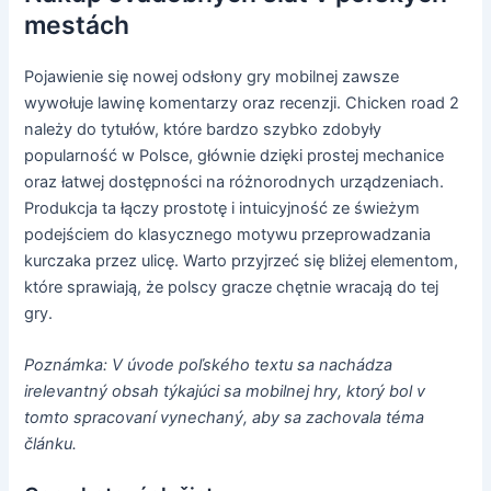
mestách
Pojawienie się nowej odsłony gry mobilnej zawsze
wywołuje lawinę komentarzy oraz recenzji. Chicken road 2
należy do tytułów, które bardzo szybko zdobyły
popularność w Polsce, głównie dzięki prostej mechanice
oraz łatwej dostępności na różnorodnych urządzeniach.
Produkcja ta łączy prostotę i intuicyjność ze świeżym
podejściem do klasycznego motywu przeprowadzania
kurczaka przez ulicę. Warto przyjrzeć się bliżej elementom,
które sprawiają, że polscy gracze chętnie wracają do tej
gry.
Poznámka: V úvode poľského textu sa nachádza
irelevantný obsah týkajúci sa mobilnej hry, ktorý bol v
tomto spracovaní vynechaný, aby sa zachovala téma
článku.