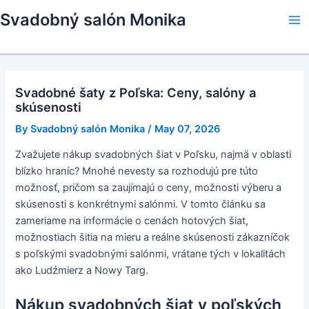
Skip
Svadobný salón Monika
to
Ma
content
Me
Svadobné šaty z Poľska: Ceny, salóny a
skúsenosti
By
Svadobný salón Monika
/
May 07, 2026
Zvažujete nákup svadobných šiat v Poľsku, najmä v oblasti
blízko hraníc? Mnohé nevesty sa rozhodujú pre túto
možnosť, pričom sa zaujímajú o ceny, možnosti výberu a
skúsenosti s konkrétnymi salónmi. V tomto článku sa
zameriame na informácie o cenách hotových šiat,
možnostiach šitia na mieru a reálne skúsenosti zákazníčok
s poľskými svadobnými salónmi, vrátane tých v lokalitách
ako Ludźmierz a Nowy Targ.
Nákup svadobných šiat v poľských