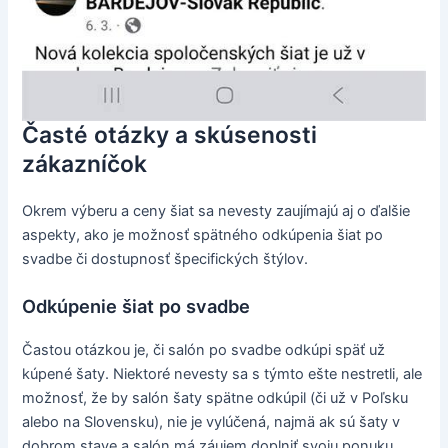
Časté otázky a skúsenosti
zákazníčok
Okrem výberu a ceny šiat sa nevesty zaujímajú aj o ďalšie
aspekty, ako je možnosť spätného odkúpenia šiat po
svadbe či dostupnosť špecifických štýlov.
Odkúpenie šiat po svadbe
Častou otázkou je, či salón po svadbe odkúpi späť už
kúpené šaty. Niektoré nevesty sa s týmto ešte nestretli, ale
možnosť, že by salón šaty spätne odkúpil (či už v Poľsku
alebo na Slovensku), nie je vylúčená, najmä ak sú šaty v
dobrom stave a salón má záujem doplniť svoju ponuku.