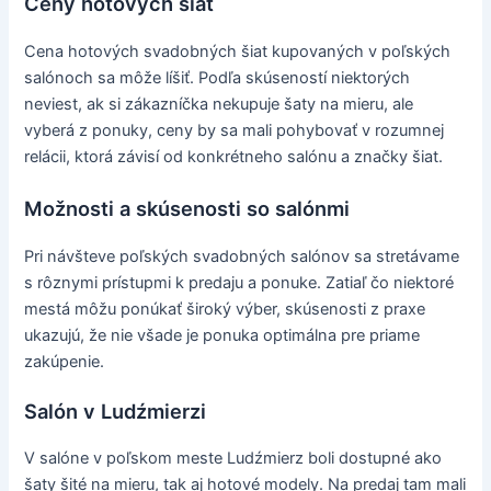
Ceny hotových šiat
Cena hotových svadobných šiat kupovaných v poľských
salónoch sa môže líšiť. Podľa skúseností niektorých
neviest, ak si zákazníčka nekupuje šaty na mieru, ale
vyberá z ponuky, ceny by sa mali pohybovať v rozumnej
relácii, ktorá závisí od konkrétneho salónu a značky šiat.
Možnosti a skúsenosti so salónmi
Pri návšteve poľských svadobných salónov sa stretávame
s rôznymi prístupmi k predaju a ponuke. Zatiaľ čo niektoré
mestá môžu ponúkať široký výber, skúsenosti z praxe
ukazujú, že nie všade je ponuka optimálna pre priame
zakúpenie.
Salón v Ludźmierzi
V salóne v poľskom meste Ludźmierz boli dostupné ako
šaty šité na mieru, tak aj hotové modely. Na predaj tam mali