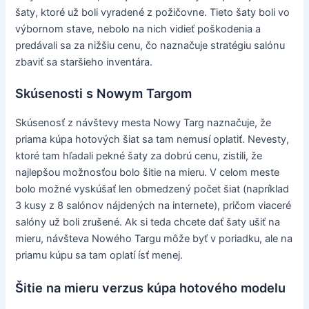
šaty, ktoré už boli vyradené z požičovne. Tieto šaty boli vo
výbornom stave, nebolo na nich vidieť poškodenia a
predávali sa za nižšiu cenu, čo naznačuje stratégiu salónu
zbaviť sa staršieho inventára.
Skúsenosti s Nowym Targom
Skúsenosť z návštevy mesta Nowy Targ naznačuje, že
priama kúpa hotových šiat sa tam nemusí oplatiť. Nevesty,
ktoré tam hľadali pekné šaty za dobrú cenu, zistili, že
najlepšou možnosťou bolo šitie na mieru. V celom meste
bolo možné vyskúšať len obmedzený počet šiat (napríklad
3 kusy z 8 salónov nájdených na internete), pričom viaceré
salóny už boli zrušené. Ak si teda chcete dať šaty ušiť na
mieru, návšteva Nowého Targu môže byť v poriadku, ale na
priamu kúpu sa tam oplatí ísť menej.
Šitie na mieru verzus kúpa hotového modelu