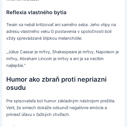
Reflexia vlastného bytia
Twain sa nebál kritizovať ani samého seba. Jeho vtipy na
adresu vlastného veku či postavenia v spoločnosti boli
vždy sprevádzané štipkou melanchólie:
„Július Caesar je mŕtvy, Shakespeare je mŕtvy, Napoleon je
mŕtvy, Abraham Lincoln je mŕtvy a ani ja sa necítim
najlepšie.“
Humor ako zbraň proti nepriazni
osudu
Pre spisovateľa bol humor základným nástrojom prežitia.
Veril, že smiech dokáže odsunúť negatívne emócie a
priniesť úľavu v ťažkých chvíľach.