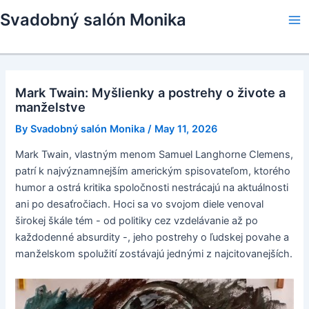
Skip
Svadobný salón Monika
to
Ma
content
Me
Mark Twain: Myšlienky a postrehy o živote a
manželstve
By
Svadobný salón Monika
/
May 11, 2026
Mark Twain, vlastným menom Samuel Langhorne Clemens,
patrí k najvýznamnejším americkým spisovateľom, ktorého
humor a ostrá kritika spoločnosti nestrácajú na aktuálnosti
ani po desaťročiach. Hoci sa vo svojom diele venoval
širokej škále tém - od politiky cez vzdelávanie až po
každodenné absurdity -, jeho postrehy o ľudskej povahe a
manželskom spolužití zostávajú jednými z najcitovanejších.