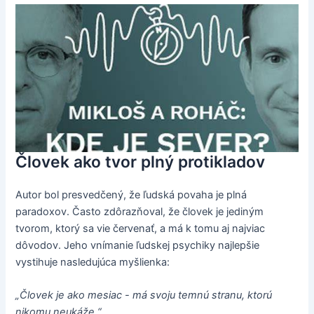
Človek ako tvor plný protikladov
Autor bol presvedčený, že ľudská povaha je plná
paradoxov. Často zdôrazňoval, že človek je jediným
tvorom, ktorý sa vie červenať, a má k tomu aj najviac
dôvodov. Jeho vnímanie ľudskej psychiky najlepšie
vystihuje nasledujúca myšlienka:
„Človek je ako mesiac - má svoju temnú stranu, ktorú
nikomu neukáže.“