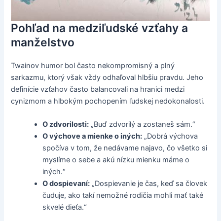
Pohľad na medziľudské vzťahy a
manželstvo
Twainov humor bol často nekompromisný a plný
sarkazmu, ktorý však vždy odhaľoval hlbšiu pravdu. Jeho
definície vzťahov často balancovali na hranici medzi
cynizmom a hlbokým pochopením ľudskej nedokonalosti.
O zdvorilosti:
„Buď zdvorilý a zostaneš sám.“
O výchove a mienke o iných:
„Dobrá výchova
spočíva v tom, že nedávame najavo, čo všetko si
myslíme o sebe a akú nízku mienku máme o
iných.“
O dospievaní:
„Dospievanie je čas, keď sa človek
čuduje, ako takí nemožné rodičia mohli mať také
skvelé dieťa.“