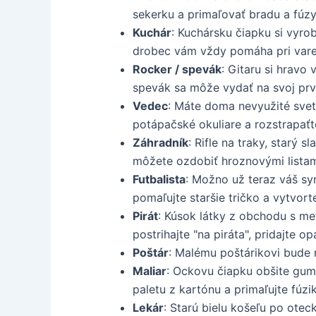
sekerku a primaľovať bradu a fúzy
Kuchár
: Kuchársku čiapku si vyrob
drobec vám vždy pomáha pri vare
Rocker / spevák
: Gitaru si hravo
spevák sa môže vydať na svoj prv
Vedec
: Máte doma nevyužité svet
potápačské okuliare a rozstrapaťt
Záhradník
: Rifle na traky, starý
môžete ozdobiť hroznovými listami
Futbalista
: Možno už teraz váš sy
pomaľujte staršie tričko a vytvorte 
Pirát
: Kúsok látky z obchodu s me
postrihajte "na piráta", pridajte 
Poštár
: Malému poštárikovi bude n
Maliar
: Ockovu čiapku obšite gumi
paletu z kartónu a primaľujte fúzik
Lekár
: Starú bielu košeľu po otec