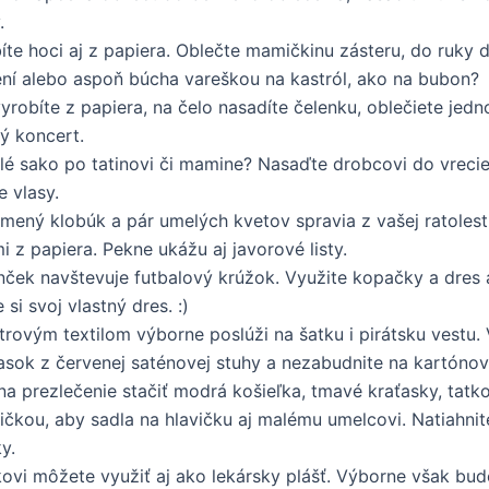
.
íte hoci aj z papiera. Oblečte mamičkinu zásteru, do ruky d
ní alebo aspoň búcha vareškou na kastról, ako na bubon?
 vyrobíte z papiera, na čelo nasadíte čelenku, oblečiete jed
ý koncert.
lé sako po tatinovi či mamine? Nasaďte drobcovi do vreci
e vlasy.
 slamený klobúk a pár umelých kvetov spravia z vašej ratoles
 z papiera. Pekne ukážu aj javorové listy.
nček navštevuje futbalový krúžok. Využite kopačky a dres 
si svoj vlastný dres. :)
trovým textilom výborne poslúži na šatku i pirátsku vestu
opasok z červenej saténovej stuhy a nezabudnite na kartóno
a prezlečenie stačiť modrá košieľka, tmavé kraťasky, tatko
čkou, aby sadla na hlavičku aj malému umelcovi. Natiahnite
y.
kovi môžete využiť aj ako lekársky plášť. Výborne však bud