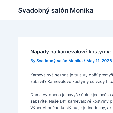
Skip
Svadobný salón Monika
to
content
Nápady na karnevalové kostýmy: O
By
Svadobný salón Monika
/
May 11, 2026
Karnevalová sezóna je tu a vy opäť premýšľ
zabaviť? Karnevalové kostýmy sú vždy hito
Doma vyrobená je navyše úplne jedinečná a
zabavíte. Naše DIY karnevalové kostýmy pr
Výber vtipného kostýmu je jednoduchý, a