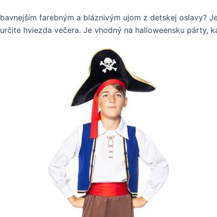
ábavnejším farebným a bláznivým ujom z detskej oslavy? Je 
rčite hviezda večera. Je vhodný na halloweensku párty, kar