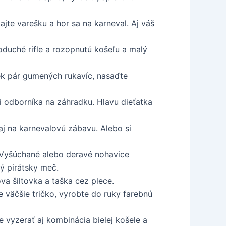
ajte varešku a hor sa na karneval. Aj váš
noduché rifle a rozopnutú košeľu a malý
ek pár gumených rukavíc, nasaďte
ti odborníka na záhradku. Hlavu dieťatka
aj na karnevalovú zábavu. Alebo si
. Vyšúchané alebo deravé nohavice
vý pirátsky meč.
va šiltovka a taška cez plece.
 väčšie tričko, vyrobte do ruky farebnú
e vyzerať aj kombinácia bielej košele a