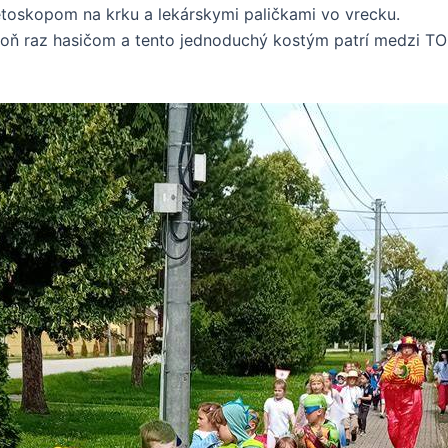
etoskopom na krku a lekárskymi paličkami vo vrecku.
spoň raz hasičom a tento jednoduchý kostým patrí medzi T