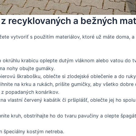
 z recyklovaných a bežných mat
e vytvoriť s použitím materiálov, ktoré už máte doma, a u
bo okrúhlu krabicu oplepte dutým vláknom alebo vatou do t
 na nohy obujte gumáky.
ierovú škrabošku, oblečte si zlodejské oblečenie a do ruk
ihnite na krku a rukách, prišite gumičky, aby všetko dobre 
u z popadaných konárikov.
čna vlastní červený kabátik či pršiplášť, oblečte jej ho spo
ihnite kruh, obstrihajte ho do tvaru pavučiny a olepte špag
n špeciálny kostým netreba.