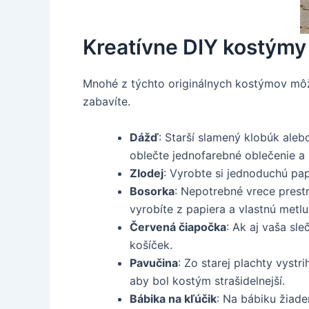
Kreatívne DIY kostýmy
Mnohé z týchto originálnych kostýmov môžet
zabavíte.
Dážď
: Starší slamený klobúk ale
oblečte jednofarebné oblečenie a
Zlodej
: Vyrobte si jednoduchú pap
Bosorka
: Nepotrebné vrece prestr
vyrobíte z papiera a vlastnú metl
Červená čiapočka
: Ak aj vaša sle
košíček.
Pavučina
: Zo starej plachty vystr
aby bol kostým strašidelnejší.
Bábika na kľúčik
: Na bábiku žiade