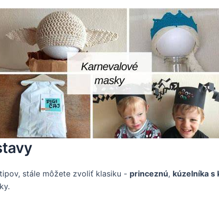
stavy
tipov, stále môžete zvoliť klasiku -
princeznú
,
kúzelníka s 
ky.