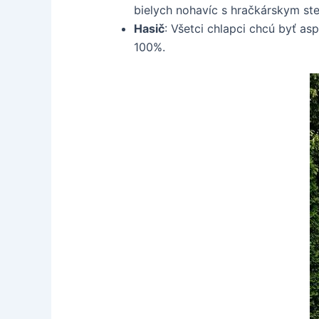
bielych nohavíc s hračkárskym st
Hasič
: Všetci chlapci chcú byť a
100%.