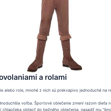
ovolaniami a rolami
e alebo role, mnohé z nich sú prekvapivo jednoduché na re
jednoduchšia voľba. Športové oblečenie zmení razom dieťa 
í chlapčeka obliecť do bežného oblečenia, nasadiť mu "šmo