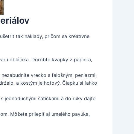
eriálov
šetriť tak náklady, pričom sa kreatívne
varu obláčika. Dorobte kvapky z papiera,
y nezabudnite vrecko s falošnými peniazmi.
držalo, a kostým je hotový. Čiapku si ľahko
lu s jednoduchými šatičkami a do ruky dajte
átom. Môžete prilepiť aj umelého pavúka,