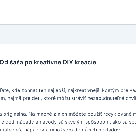
d šaša po kreatívne DIY kreácie
ate, kde zohnať ten najlepší, najkreatívnejší kostým pre v
m, najmä pre deti, ktoré môžu stráviť nezabudnuteľné chvíl
 originálna. Na mnohé z nich môžete použiť recyklované m
e deti, nápady a návody sú skvelým spôsobom, ako sa spolu,
k máte veľa nápadov a množstvo domácich pokladov.