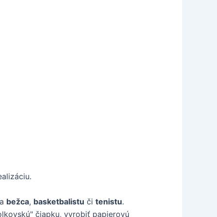
alizáciu.
na
bežca
,
basketbalistu
či
tenistu
.
lkovskú" čiapku, vyrobiť papierovú