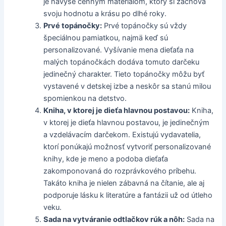
je navyše cenným materiálom, ktorý si zachová
svoju hodnotu a krásu po dlhé roky.
Prvé topánočky:
Prvé topánočky sú vždy
špeciálnou pamiatkou, najmä keď sú
personalizované. Vyšívanie mena dieťaťa na
malých topánočkách dodáva tomuto darčeku
jedinečný charakter. Tieto topánočky môžu byť
vystavené v detskej izbe a neskôr sa stanú milou
spomienkou na detstvo.
Kniha, v ktorej je dieťa hlavnou postavou:
Kniha,
v ktorej je dieťa hlavnou postavou, je jedinečným
a vzdelávacím darčekom. Existujú vydavatelia,
ktorí ponúkajú možnosť vytvoriť personalizované
knihy, kde je meno a podoba dieťaťa
zakomponovaná do rozprávkového príbehu.
Takáto kniha je nielen zábavná na čítanie, ale aj
podporuje lásku k literatúre a fantázii už od útleho
veku.
Sada na vytváranie odtlačkov rúk a nôh:
Sada na