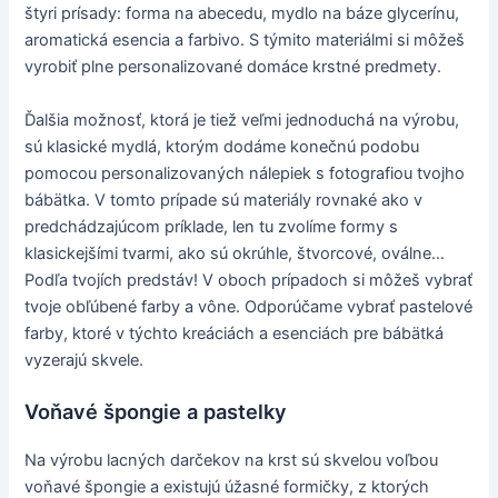
štyri prísady: forma na abecedu, mydlo na báze glycerínu,
aromatická esencia a farbivo. S týmito materiálmi si môžeš
vyrobiť plne personalizované domáce krstné predmety.
Ďalšia možnosť, ktorá je tiež veľmi jednoduchá na výrobu,
sú klasické mydlá, ktorým dodáme konečnú podobu
pomocou personalizovaných nálepiek s fotografiou tvojho
bábätka. V tomto prípade sú materiály rovnaké ako v
predchádzajúcom príklade, len tu zvolíme formy s
klasickejšími tvarmi, ako sú okrúhle, štvorcové, oválne…
Podľa tvojích predstáv! V oboch prípadoch si môžeš vybrať
tvoje obľúbené farby a vône. Odporúčame vybrať pastelové
farby, ktoré v týchto kreáciách a esenciách pre bábätká
vyzerajú skvele.
Voňavé špongie a pastelky
Na výrobu lacných darčekov na krst sú skvelou voľbou
voňavé špongie a existujú úžasné formičky, z ktorých