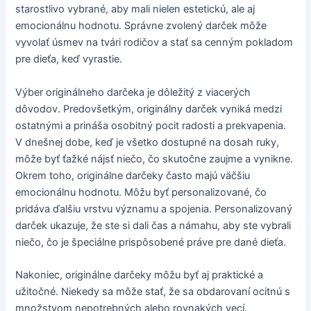
starostlivo vybrané, aby mali nielen estetickú, ale aj
emocionálnu hodnotu. Správne zvolený darček môže
vyvolať úsmev na tvári rodičov a stať sa cenným pokladom
pre dieťa, keď vyrastie.
Výber originálneho darčeka je dôležitý z viacerých
dôvodov. Predovšetkým, originálny darček vyniká medzi
ostatnými a prináša osobitný pocit radosti a prekvapenia.
V dnešnej dobe, keď je všetko dostupné na dosah ruky,
môže byť ťažké nájsť niečo, čo skutočne zaujme a vynikne.
Okrem toho, originálne darčeky často majú väčšiu
emocionálnu hodnotu. Môžu byť personalizované, čo
pridáva ďalšiu vrstvu významu a spojenia. Personalizovaný
darček ukazuje, že ste si dali čas a námahu, aby ste vybrali
niečo, čo je špeciálne prispôsobené práve pre dané dieťa.
Nakoniec, originálne darčeky môžu byť aj praktické a
užitočné. Niekedy sa môže stať, že sa obdarovaní ocitnú s
množstvom nepotrebných alebo rovnakých vecí.