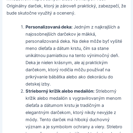
Originálny darček, ktorý je zároveň praktický, zabezpečí, že
bude skutočne využitý a ocenený.
Personalizovaná deka:
Jedným z najkrajších a
najosobnejších darčekov je mäkká,
personalizovaná deka. Na deke môže byť vyšité
meno dieťaťa a dátum krstu, čím sa stane
unikátnou pamiatkou na tento výnimočný deň.
Deka je nielen krásnym, ale aj praktickým
darčekom, ktorý rodičia môžu používať na
prikrývanie bábätka alebo ako dekoráciu do
detskej izby.
Strieborný krížik alebo medailón:
Strieborný
krížik alebo medailón s vygravírovaným menom
dieťaťa a dátumom krstu je tradičným a
elegantným darčekom, ktorý nikdy nevyjde z
módy. Tento darček má hlboký duchovný
význam a je symbolom ochrany a viery. Striebro