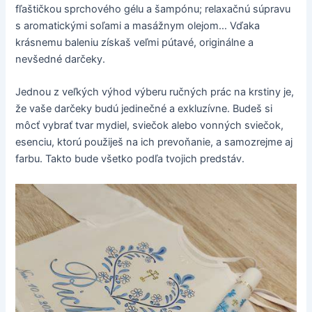
fľaštičkou sprchového gélu a šampónu; relaxačnú súpravu
s aromatickými soľami a masážnym olejom… Vďaka
krásnemu baleniu získaš veľmi pútavé, originálne a
nevšedné darčeky.
Jednou z veľkých výhod výberu ručných prác na krstiny je,
že vaše darčeky budú jedinečné a exkluzívne. Budeš si
môcť vybrať tvar mydiel, sviečok alebo vonných sviečok,
esenciu, ktorú použiješ na ich prevoňanie, a samozrejme aj
farbu. Takto bude všetko podľa tvojich predstáv.