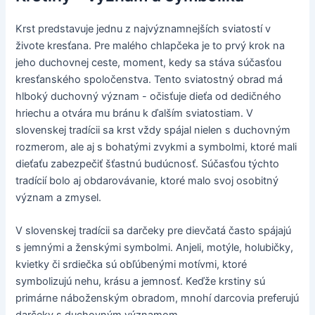
Krst predstavuje jednu z najvýznamnejších sviatostí v
živote kresťana. Pre malého chlapčeka je to prvý krok na
jeho duchovnej ceste, moment, kedy sa stáva súčasťou
kresťanského spoločenstva. Tento sviatostný obrad má
hlboký duchovný význam - očisťuje dieťa od dedičného
hriechu a otvára mu bránu k ďalším sviatostiam. V
slovenskej tradícii sa krst vždy spájal nielen s duchovným
rozmerom, ale aj s bohatými zvykmi a symbolmi, ktoré mali
dieťaťu zabezpečiť šťastnú budúcnosť. Súčasťou týchto
tradícií bolo aj obdarovávanie, ktoré malo svoj osobitný
význam a zmysel.
V slovenskej tradícii sa darčeky pre dievčatá často spájajú
s jemnými a ženskými symbolmi. Anjeli, motýle, holubičky,
kvietky či srdiečka sú obľúbenými motívmi, ktoré
symbolizujú nehu, krásu a jemnosť. Keďže krstiny sú
primárne náboženským obradom, mnohí darcovia preferujú
darčeky s duchovným významom.