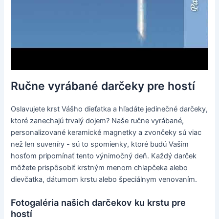
Ručne vyrábané darčeky pre hostí
Oslavujete krst Vášho dieťatka a hľadáte jedinečné darčeky,
ktoré zanechajú trvalý dojem? Naše ručne vyrábané,
personalizované keramické magnetky a zvončeky sú viac
než len suveníry - sú to spomienky, ktoré budú Vašim
hosťom pripomínať tento výnimočný deň. Každý darček
môžete prispôsobiť krstným menom chlapčeka alebo
dievčatka, dátumom krstu alebo špeciálnym venovaním.
Fotogaléria našich darčekov ku krstu pre
hostí