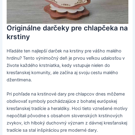
Originálne darčeky pre chlapčeka na
krstiny
Hľadáte ten najlepší darček na krstiny pre vášho malého
hrdinu? Tento výnimočný deň je prvou veľkou udalosťou v
živote každého krstniatka, kedy vstupuje nielen do
kresťanskej komunity, ale začína aj svoju cestu malého
džentlmena.
Pri pohľade na krstinové dary pre chlapcov dnes môžeme
obdivovať symboly pochádzajúce z bohatej európskej
kresťanskej tradície a heraldiky. Hoci tieto vznešené motívy
nepočítali pôvodne s obsahom slovenských krstinových
zvykov, ich hlboký duchovný význam z dávnej kresťanskej
tradície sa stal inšpiráciou pre moderné dary.