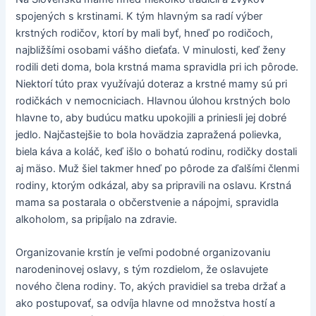
spojených s krstinami. K tým hlavným sa radí výber
krstných rodičov, ktorí by mali byť, hneď po rodičoch,
najbližšími osobami vášho dieťaťa. V minulosti, keď ženy
rodili deti doma, bola krstná mama spravidla pri ich pôrode.
Niektorí túto prax využívajú doteraz a krstné mamy sú pri
rodičkách v nemocniciach. Hlavnou úlohou krstných bolo
hlavne to, aby budúcu matku upokojili a priniesli jej dobré
jedlo. Najčastejšie to bola hovädzia zapražená polievka,
biela káva a koláč, keď išlo o bohatú rodinu, rodičky dostali
aj mäso. Muž šiel takmer hneď po pôrode za ďalšími členmi
rodiny, ktorým odkázal, aby sa pripravili na oslavu. Krstná
mama sa postarala o občerstvenie a nápojmi, spravidla
alkoholom, sa pripíjalo na zdravie.
Organizovanie krstín je veľmi podobné organizovaniu
narodeninovej oslavy, s tým rozdielom, že oslavujete
nového člena rodiny. To, akých pravidiel sa treba držať a
ako postupovať, sa odvíja hlavne od množstva hostí a