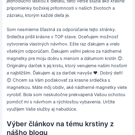
jednoducho láskou k dieťaťu, tieto verše slúžia ako krásne
pripomienky božskej prítomnosti v našich životoch a
zázraku, ktorým každé dieťa je.
Som nesmierne šťastná za odporúčanie tejto stránky.
Srdiečka prišli krásne v TOP stave. Oceňujem možnosť
vytvorenia vlastných návrhov. Ešte raz ďakujem a vrelo
všetkým odporúčam. Ďakujem veľmi pekne za nádherné
magnetky pre moju dcéru s menom a dátumom krstín 😊.
Originálny darček k jej krstu, ktorý venujeme našim hosťom
a najbližším. Ďakujem aj za darček navyše ❤️. Dobrý deň!
😊 Chcem sa Vám poďakovať za krasne srdiečka s
magnetkou. Máte môj obdiv, aké nádherné magnetky viete
vyrobiť. Bola som neskutočne prekvapená Vašou ochotou
pomôcť mi s návrhom a rýchlosťou vybavenia. Určite
využijem Vaše služby aj nabudúce.
Výber článkov na tému krstiny z
nášho blogu