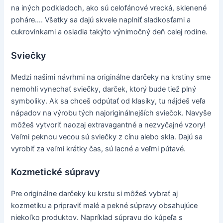
na iných podkladoch, ako sú celofánové vrecká, sklenené
poháre…. Všetky sa dajú skvele naplniť sladkosťami a
cukrovinkami a osladia takýto výnimočný deň celej rodine.
Sviečky
Medzi našimi návrhmi na originálne darčeky na krstiny sme
nemohli vynechať sviečky, darček, ktorý bude tiež plný
symboliky. Ak sa chceš odpútať od klasiky, tu nájdeš veľa
nápadov na výrobu tých najoriginálnejších sviečok. Navyše
môžeš vytvoriť naozaj extravagantné a nezvyčajné vzory!
Veľmi peknou vecou sú sviečky z cínu alebo skla. Dajú sa
vyrobiť za veľmi krátky čas, sú lacné a veľmi pútavé.
Kozmetické súpravy
Pre originálne darčeky ku krstu si môžeš vybrať aj
kozmetiku a pripraviť malé a pekné súpravy obsahujúce
niekoľko produktov. Napríklad súpravu do kúpeľa s