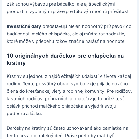
základnou výbavou pre bábätko, ale aj špecifickými
produktmi vybranými práve pre túto výnimočnú príležitosť.
Investičné dary
predstavujú nielen hodnotný príspevok do
budúcnosti malého chlapčeka, ale aj múdre rozhodnutie,
ktoré môže v priebehu rokov značne narásť na hodnote.
10 originálnych darčekov pre chlapčeka na
krstiny
Krstiny sú jednou z najdôležitejších udalostí v živote každej
rodiny. Tento posvätný obrad symbolizuje prijatie nového
člena do kresťanskej viery a rodinnej komunity. Pre rodičov,
krstných rodičov, príbuzných a priateľov je to príležitosť
osláviť príchod maličkého chlapčeka a vyjadriť svoju
podporu a lásku.
Darčeky na krstiny sú často uchovávané ako pamiatka na
tento nezabudnuteľný deň. Práve preto by mali byť