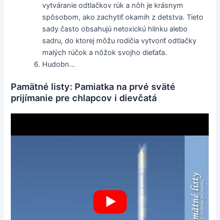
vytváranie odtlačkov rúk a nôh je krásnym
spôsobom, ako zachytiť okamih z detstva. Tieto
sady často obsahujú netoxickú hlinku alebo
sadru, do ktorej môžu rodičia vytvoriť odtlačky
malých rúčok a nôžok svojho dieťaťa.
Hudobn...
Pamätné listy: Pamiatka na prvé sväté
prijímanie pre chlapcov i dievčatá