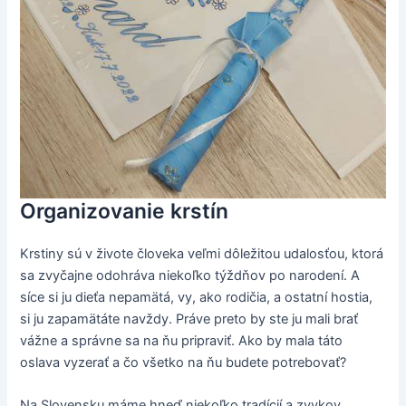
Organizovanie krstín
Krstiny sú v živote človeka veľmi dôležitou udalosťou, ktorá
sa zvyčajne odohráva niekoľko týždňov po narodení. A
síce si ju dieťa nepamätá, vy, ako rodičia, a ostatní hostia,
si ju zapamätáte navždy. Práve preto by ste ju mali brať
vážne a správne sa na ňu pripraviť. Ako by mala táto
oslava vyzerať a čo všetko na ňu budete potrebovať?
Na Slovensku máme hneď niekoľko tradícií a zvykov