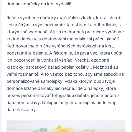
domáce darčeky na krst vydarili!
Ručne vyrobené darčeky majú ďalšiu zložku, ktorá ich robí
jedinečnými a výnimočnými: starostlivosť a odhodlanie, s
ktorými sú vyrobené. Ak sa rozhodneš pre ručne vyrábané
krstné darčeky, s dostupnými materiálmi si prácu uľahčíš.
Keď hovoríme o ručne vyrábaných darčekoch na krst,
podstatné je balenie. A faktom je, že prvá vec, ktorá upúta
ich pozornosť, je vonkajší vzhľad. Vrecká, ozdobné
krabičky, darčekový baliaci papier, košíky… Možnosti sú
veľmi rozmanité. A to všetko bez toho, aby sme zabudli na
personalizované samolepky, vďaka ktorým budú tvoje
domáce krstné darčeky jedinečné. Ide o nálepky, ktoré
môžeš personalizovať fotografiou dieťaťa, jeho menom a
dátumom oslavy. Nalepením týchto nálepiek bude tvoj
darček úžasný.