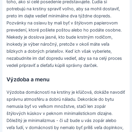
toho, ako si celé posedenie predstavujete. Ľudia si
potrebujú na krstiny spraviť voľno, aby sa mohli dostaviť,
preto im dajte vedieť minimálne dva týždne dopreds.
Pozvánky na oslavu by mali byť v štýlovom papierovom
prevedení, ktoré pošlete poštou alebo ho podáte osobne.
Niekedy je doslova jasné, kto bude krstným rodičom,
inokedy je výber náročný, pretože v okolí máte veľa
blízkych a dobrých priateľov. Keď ich však vyberiete,
nezabudnite im dať dopredu vedieť, aby sa na celý proces
vedeli pripraviť a dieťaťu kúpili správny darček.
Výzdoba a menu
Výzdoba domácnosti na krstiny je kľúčová, dokáže navodiť
správnu atmosféru a dobrú náladu. Dekorácie do bytu
nemusia byť vo veľkom množstve, stačí len zopár
štýlových kúskov v peknom minimalistickom dizajne.
Dôležitý je minimalizmus - či už bude u vás zopár alebo
veľa ľudí, v domácnosti by nemalo byť príliš veľa doplnkov,