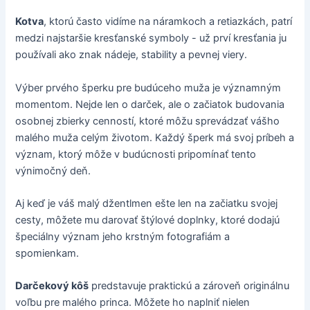
Kotva
, ktorú často vidíme na náramkoch a retiazkách, patrí
medzi najstaršie kresťanské symboly - už prví kresťania ju
používali ako znak nádeje, stability a pevnej viery.
Výber prvého šperku pre budúceho muža je významným
momentom. Nejde len o darček, ale o začiatok budovania
osobnej zbierky cenností, ktoré môžu sprevádzať vášho
malého muža celým životom. Každý šperk má svoj príbeh a
význam, ktorý môže v budúcnosti pripomínať tento
výnimočný deň.
Aj keď je váš malý džentlmen ešte len na začiatku svojej
cesty, môžete mu darovať štýlové doplnky, ktoré dodajú
špeciálny význam jeho krstným fotografiám a
spomienkam.
Darčekový kôš
predstavuje praktickú a zároveň originálnu
voľbu pre malého princa. Môžete ho naplniť nielen