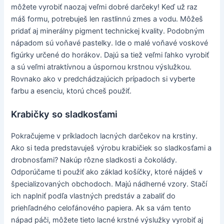
môžete vyrobiť naozaj veľmi dobré darčeky! Keď už raz
máš formu, potrebuješ len rastlinnú zmes a vodu. Môžeš
pridať aj minerálny pigment technickej kvality. Podobným
nápadom sú voňavé pastelky. Ide o malé voňavé voskové
figúrky určené do horákov. Dajú sa tiež veľmi ľahko vyrobiť
a sú veľmi atraktívnou a úspornou krstnou výslužkou.
Rovnako ako v predchádzajúcich prípadoch si vyberte
farbu a esenciu, ktorú chceš použiť.
Krabičky so sladkosťami
Pokračujeme v príkladoch lacných darčekov na krstiny.
Ako si teda predstavuješ výrobu krabičiek so sladkosťami a
drobnosťami? Nakúp rôzne sladkosti a čokolády.
Odporúčame ti použiť ako základ košíčky, ktoré nájdeš v
špecializovaných obchodoch. Majú nádherné vzory. Stačí
ich naplniť podľa vlastných predstáv a zabaliť do
priehľadného celofánového papiera. Ak sa vám tento
nápad páči, môžete tieto lacné krstné výslužky vyrobiť aj