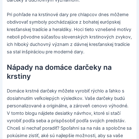
Pri pohľade na krstinové dary pre chlapcov dnes môžeme
obdivovať symboly pochádzajúce z bohatej európskej
kresťanskej tradície a heraldiky. Hoci tieto vznešené motívy
neboli pôvodne súčasťou slovenských krstinových zvykov,
ich hlboký duchovný význam z dávnej kresťanskej tradície
sa stal inšpiráciou pre moderné dary.
Nápady na domáce darčeky na
krstiny
Domáce krstné darčeky môžete vyrobiť rýchlo a ľahko s
dosiahnutím veľkolepých výsledkov. Vaše darčeky budú
personalizované a originálne, a zároveň cenovo výhodné.
V tomto blogu nájdete desiatky návrhov, ktoré si stačí
vyrobiť podľa seba a prispôsobiť podľa svojich predstáv.
Chceš si nechať poradiť? Spoľahni sa na nás a spoločne sa
pokúsime zistiť, aké sú najlepšie možnosti, aby sa vaše