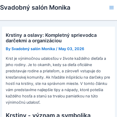
Skip
Svadobný salón Monika
to
Ma
content
Me
Krstiny a oslavy: Kompletný sprievodca
darčekmi a organizáciou
By
Svadobný salón Monika
/
May 03, 2026
Krst je výnimočnou udalosťou v živote každého dieťaťa a
jeho rodiny. Je to okamih, kedy sa dieťa oficiálne
predstavuje rodine a priateľom, a zároveň vstupuje do
kresťanskej komunity. Ak hľadáte inšpiráciu na darčeky pre
hostí na krstiny, ste na správnom mieste. V tomto článku
vám predstavíme najlepšie tipy a nápady, ktoré potešia
každého hosťa a stanú sa trvalou pamiatkou na túto
výnimočnú udalosť.
Krstiny - význam a symbolika