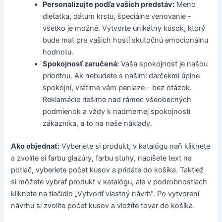
Personalizujte podľa vašich predstáv:
Meno
dieťatka, dátum krstu, špeciálne venovanie -
všetko je možné. Vytvorte unikátny kúsok, ktorý
bude mať pre vašich hostí skutočnú emocionálnu
hodnotu.
Spokojnosť zaručená:
Vaša spokojnosť je našou
prioritou. Ak nebudete s našimi darčekmi úplne
spokojní, vrátime vám peniaze - bez otázok.
Reklamácie riešime nad rámec všeobecných
podmienok a vždy k nadmernej spokojnosti
zákazníka, a to na naše náklady.
Ako objednať:
Vyberiete si produkt, v katalógu naň kliknete
a zvolíte si farbu glazúry, farbu stuhy, napíšete text na
potlač, vyberiete počet kusov a pridáte do košíka. Taktiež
si môžete vybrať produkt v katalógu, ale v podrobnostiach
kliknete na tlačidlo „Vytvoriť vlastný návrh“. Po vytvorení
návrhu si zvolíte počet kusov a vložíte tovar do košíka.