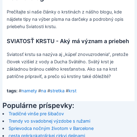
Prečítajte si naše články o krstinách z nášho blogu, kde
nájdete tipy na výber písma na darčeky a podrobný opis
priebehu Sviatosti krstu.
SVIATOSŤ KRSTU - Aký má význam a priebeh
Sviatosť krstu sa nazýva aj „kúpeľ znovuzrodenia“, pretože
človek vzišiel z vody a Ducha Svätého. Svätý krst je
základnou bránou celého kresťanstva. Ako sa na krst
patrične pripraviť, a prečo sú krstiny také dôležité?
tags:
#
namety
#
na
#
stretka
#
krst
Populárne príspevky:
Tradičné vinše pre šibačov
Trendy vo svadobnej výzdobe s ružami
Sprievodca nočným životom v Barcelone
cesta gréckokatolíckej cirkvi dejinami