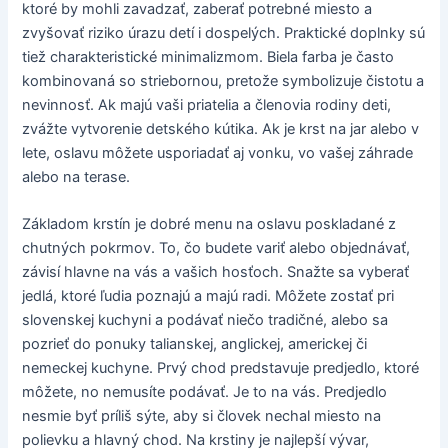
ktoré by mohli zavadzať, zaberať potrebné miesto a
zvyšovať riziko úrazu detí i dospelých. Praktické doplnky sú
tiež charakteristické minimalizmom. Biela farba je často
kombinovaná so striebornou, pretože symbolizuje čistotu a
nevinnosť. Ak majú vaši priatelia a členovia rodiny deti,
zvážte vytvorenie detského kútika. Ak je krst na jar alebo v
lete, oslavu môžete usporiadať aj vonku, vo vašej záhrade
alebo na terase.
Základom krstín je dobré menu na oslavu poskladané z
chutných pokrmov. To, čo budete variť alebo objednávať,
závisí hlavne na vás a vašich hosťoch. Snažte sa vyberať
jedlá, ktoré ľudia poznajú a majú radi. Môžete zostať pri
slovenskej kuchyni a podávať niečo tradičné, alebo sa
pozrieť do ponuky talianskej, anglickej, americkej či
nemeckej kuchyne. Prvý chod predstavuje predjedlo, ktoré
môžete, no nemusíte podávať. Je to na vás. Predjedlo
nesmie byť príliš sýte, aby si človek nechal miesto na
polievku a hlavný chod. Na krstiny je najlepší vývar,