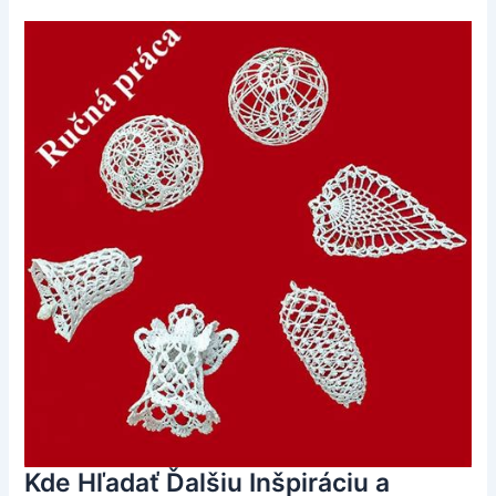
Kde Hľadať Ďalšiu Inšpiráciu a