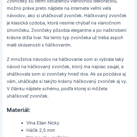
Zvončeky sú veľmi obľúbenou vianočnou dekoráciou,
možno práve preto nájdete na internete veľmi veľa
návodov, ako si uháčkovať zvonček. Háčkovaný zvonček
je klasická ozdoba, ktorá nesmie chýbať na vianočnom
stromčeku. Zvončeky pôsobia elegantne a po naškrobení
krásne držia tvar. Na tento typ zvončeka už treba aspoň
malé skúsenosti s háčkovaním.
Z množstva návodov na háčkovanie som si vybrala taký
návod na háčkovaný zvonček, ktorý ma najviac zaujal, a
uháčkovala som si zvončeky hneď dva. Ak sa pozdáva aj
vám, uháčkujte si takýto krásny háčkovaný zvonček aj vy.
V článku nájdete schému, podľa ktorej si môžete
uháčkovať zvonček.
Materiál:
Vlna Elian Nicky
Háčik 2,5 mm