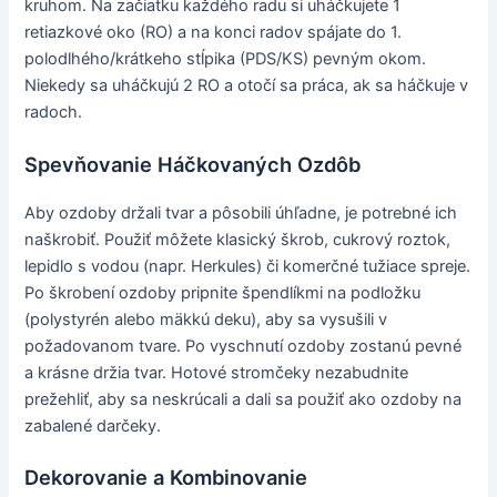
kruhom. Na začiatku každého radu si uháčkujete 1
retiazkové oko (RO) a na konci radov spájate do 1.
polodlhého/krátkeho stĺpika (PDS/KS) pevným okom.
Niekedy sa uháčkujú 2 RO a otočí sa práca, ak sa háčkuje v
radoch.
Spevňovanie Háčkovaných Ozdôb
Aby ozdoby držali tvar a pôsobili úhľadne, je potrebné ich
naškrobiť. Použiť môžete klasický škrob, cukrový roztok,
lepidlo s vodou (napr. Herkules) či komerčné tužiace spreje.
Po škrobení ozdoby pripnite špendlíkmi na podložku
(polystyrén alebo mäkkú deku), aby sa vysušili v
požadovanom tvare. Po vyschnutí ozdoby zostanú pevné
a krásne držia tvar. Hotové stromčeky nezabudnite
prežehliť, aby sa neskrúcali a dali sa použiť ako ozdoby na
zabalené darčeky.
Dekorovanie a Kombinovanie