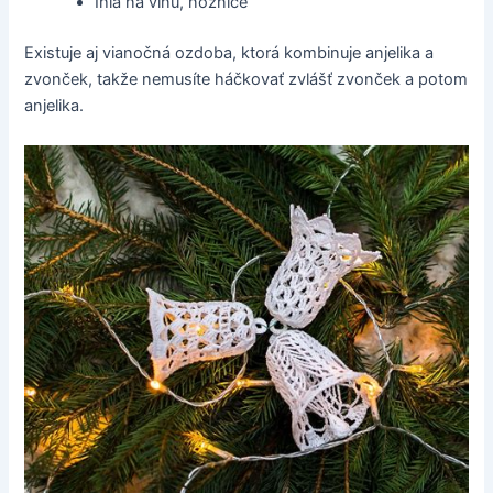
Ihla na vlnu, nožnice
Existuje aj vianočná ozdoba, ktorá kombinuje anjelika a
zvonček, takže nemusíte háčkovať zvlášť zvonček a potom
anjelika.