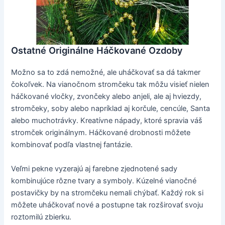
Ostatné Originálne Háčkované Ozdoby
Možno sa to zdá nemožné, ale uháčkovať sa dá takmer
čokoľvek. Na vianočnom stromčeku tak môžu visieť nielen
háčkované vločky, zvončeky alebo anjeli, ale aj hviezdy,
stromčeky, soby alebo napríklad aj korčule, cencúle, Santa
alebo muchotrávky. Kreatívne nápady, ktoré spravia váš
stromček originálnym. Háčkované drobnosti môžete
kombinovať podľa vlastnej fantázie.
Veľmi pekne vyzerajú aj farebne zjednotené sady
kombinujúce rôzne tvary a symboly. Kúzelné vianočné
postavičky by na stromčeku nemali chýbať. Každý rok si
môžete uháčkovať nové a postupne tak rozširovať svoju
roztomilú zbierku.