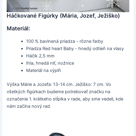
Háčkované Figúrky (Mária, Jozef, Ježiško)
Materiál:
100 % bavlnená priadza - rôzne farby
Priadza Red heart Baby - hnedý odtieň na vlasy
Háčik 2,5 mm
Ihla, hnedá niť, nožnice
Materiál na výplň
Výška Márie a Jozefa: 13-14 cm. Ježiško: 7 cm. Vo
všetkých figúrkach budeme potrebovať značku na
označenie 1. krátkeho stĺpika v rade, aby sme vedeli, kde
nám začína nový rad.