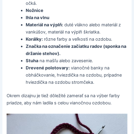
očká.
Nožnice
Ihla na vlnu
Materiál na výplň:
duté vlákno alebo materiál z
vankúšov, materiál na výplň škriatka.
Korálky:
rôzne farby a veľkosti na ozdobu.
Značka na označenie začiatku radov (sponka na
držanie stehov).
Stuha
na mašľu alebo zavesenie.
Drevené polotovary:
vianočné banky na
obháčkovanie, hviezdička na ozdobu, prípadne
hviezdička na ozdobu stromčeka.
Okrem dizajnu je tiež dôležité zamerať sa na výber farby
priadze, aby nám ladila s celou vianočnou ozdobou.