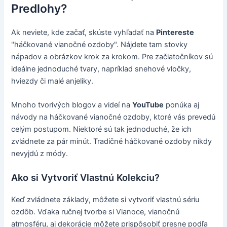
Predlohy?
Ak neviete, kde začať, skúste vyhľadať na
Pintereste
"háčkované vianočné ozdoby". Nájdete tam stovky
nápadov a obrázkov krok za krokom. Pre začiatočníkov sú
ideálne jednoduché tvary, napríklad snehové vločky,
hviezdy či malé anjeliky.
Mnoho tvorivých blogov a videí na
YouTube
ponúka aj
návody na háčkované vianočné ozdoby, ktoré vás prevedú
celým postupom. Niektoré sú tak jednoduché, že ich
zvládnete za pár minút. Tradičné háčkované ozdoby nikdy
nevyjdú z módy.
Ako si Vytvoriť Vlastnú Kolekciu?
Keď zvládnete základy, môžete si vytvoriť vlastnú sériu
ozdôb. Vďaka ručnej tvorbe si Vianoce, vianočnú
atmosféru, aj dekorácie môžete prispôsobiť presne podľa