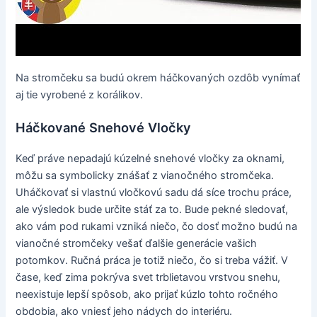
Na stromčeku sa budú okrem háčkovaných ozdôb vynímať
aj tie vyrobené z korálikov.
Háčkované Snehové Vločky
Keď práve nepadajú kúzelné snehové vločky za oknami,
môžu sa symbolicky znášať z vianočného stromčeka.
Uháčkovať si vlastnú vločkovú sadu dá síce trochu práce,
ale výsledok bude určite stáť za to. Bude pekné sledovať,
ako vám pod rukami vzniká niečo, čo dosť možno budú na
vianočné stromčeky vešať ďalšie generácie vašich
potomkov. Ručná práca je totiž niečo, čo si treba vážiť. V
čase, keď zima pokrýva svet trblietavou vrstvou snehu,
neexistuje lepší spôsob, ako prijať kúzlo tohto ročného
obdobia, ako vniesť jeho nádych do interiéru.