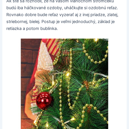
Ak ste sa rozhodli, že na vašom vianočnom stromčeku
budú iba háčkované ozdoby, uháčkujte si ozdobnú reťaz.
Rovnako dobre bude reťaz vyzerať aj z inej priadze, zlatej,
striebornej, bielej. Postup je veľmi jednoduchý, základ je
retiazka a potom bublinka.