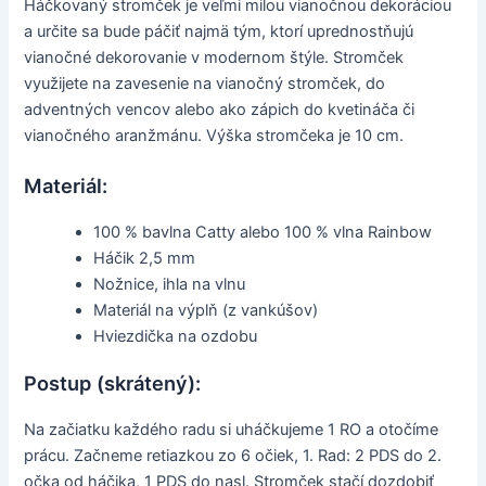
Háčkovaný stromček je veľmi milou vianočnou dekoráciou
a určite sa bude páčiť najmä tým, ktorí uprednostňujú
vianočné dekorovanie v modernom štýle. Stromček
využijete na zavesenie na vianočný stromček, do
adventných vencov alebo ako zápich do kvetináča či
vianočného aranžmánu. Výška stromčeka je 10 cm.
Materiál:
100 % bavlna Catty alebo 100 % vlna Rainbow
Háčik 2,5 mm
Nožnice, ihla na vlnu
Materiál na výplň (z vankúšov)
Hviezdička na ozdobu
Postup (skrátený):
Na začiatku každého radu si uháčkujeme 1 RO a otočíme
prácu. Začneme retiazkou zo 6 očiek, 1. Rad: 2 PDS do 2.
očka od háčika, 1 PDS do nasl. Stromček stačí dozdobiť