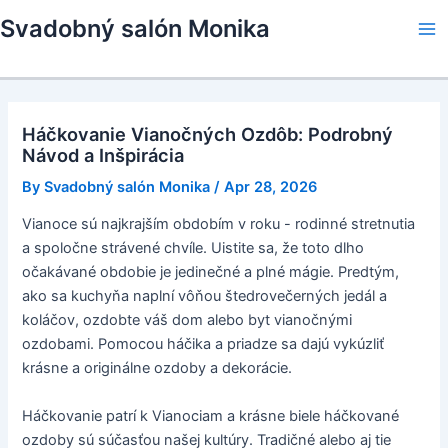
Skip
Svadobný salón Monika
to
Ma
content
Me
Háčkovanie Vianočných Ozdôb: Podrobný
Návod a Inšpirácia
By
Svadobný salón Monika
/
Apr 28, 2026
Vianoce sú najkrajším obdobím v roku - rodinné stretnutia
a spoločne strávené chvíle. Uistite sa, že toto dlho
očakávané obdobie je jedinečné a plné mágie. Predtým,
ako sa kuchyňa naplní vôňou štedrovečerných jedál a
koláčov, ozdobte váš dom alebo byt vianočnými
ozdobami. Pomocou háčika a priadze sa dajú vykúzliť
krásne a originálne ozdoby a dekorácie.
Háčkovanie patrí k Vianociam a krásne biele háčkované
ozdoby sú súčasťou našej kultúry. Tradičné alebo aj tie