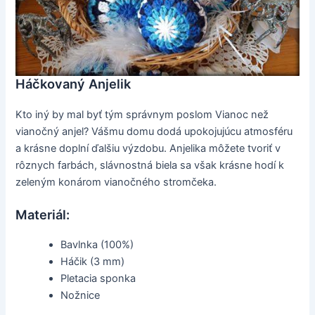
Háčkovaný Anjelik
Kto iný by mal byť tým správnym poslom Vianoc než
vianočný anjel? Vášmu domu dodá upokojujúcu atmosféru
a krásne doplní ďalšiu výzdobu. Anjelika môžete tvoriť v
rôznych farbách, slávnostná biela sa však krásne hodí k
zeleným konárom vianočného stromčeka.
Materiál:
Bavlnka (100%)
Háčik (3 mm)
Pletacia sponka
Nožnice