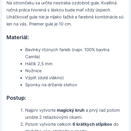
Na stromčeku sa určite nestratia ozdobné gule. Kvalitná
ručná práca tvorená s láskou bude mať vždy úspech.
Uháčkovať gule nie je nijako ťažké a farebné kombinácie sú
len na vás. Priemer gule je 10 cm.
Materiál:
Bavlnky rôznych farieb (napr. 100% bavlna
Camila)
Háčik 2,5 mm
Nožnice
Výplň (duté vlákno)
Sponky na držanie stehov
Postup:
Najprv vytvorte
magický kruh
a prvý rad potom
urobte 2 retiazkovými okami.
Potom vytvorte celkom
6 krátkych stĺpikov
do