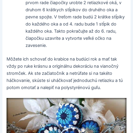
prvom rade čiapočky urobte 2 retiazkové oká, v
druhom 6 krátkych stĺpikov do druhého oka a
pevne spojte. V treťom rade budú 2 krátke stĺpiky
do každého oka a od 4. radu bude 1 stĺpik do
každého oka. Takto pokračujte až do 6. radu,
čiapočku uzavrite a vytvorte veľké očko na
zavesenie.
Môžete ich schovať do krabice na budúci rok a mať tak
vždy po ruke krásnu a originálnu dekoráciu na vianočný
stromček. Ak ste začiatočník a netrúfate si na takéto
háčkovanie, skúste si uháčkovať jednoduchú retiazku a tú
potom omotať a nalepiť na polystyrénovú guľu.