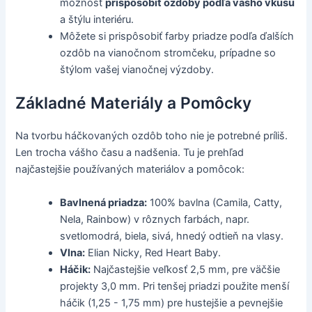
možnosť
prispôsobiť ozdoby podľa vášho vkusu
a štýlu interiéru.
Môžete si prispôsobiť farby priadze podľa ďalších
ozdôb na vianočnom stromčeku, prípadne so
štýlom vašej vianočnej výzdoby.
Základné Materiály a Pomôcky
Na tvorbu háčkovaných ozdôb toho nie je potrebné príliš.
Len trocha vášho času a nadšenia. Tu je prehľad
najčastejšie používaných materiálov a pomôcok:
Bavlnená priadza:
100% bavlna (Camila, Catty,
Nela, Rainbow) v rôznych farbách, napr.
svetlomodrá, biela, sivá, hnedý odtieň na vlasy.
Vlna:
Elian Nicky, Red Heart Baby.
Háčik:
Najčastejšie veľkosť 2,5 mm, pre väčšie
projekty 3,0 mm. Pri tenšej priadzi použite menší
háčik (1,25 - 1,75 mm) pre hustejšie a pevnejšie