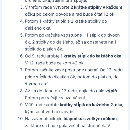
druhého oka, stiahnite a spojte.
V treťom rade vytvorte
2 krátke stĺpiky v každom
očku
po celom obvode a rad bude čítať 12 ok.
Potom 1 krátky stĺpik a 2 krátke stĺpiky do
ďalšieho oka.
Potom pokračujte vzostupne - 1 stĺpik do dvoch
ôk, 2 stĺpiky do ďalšieho, až sa dostanete na 1
stĺpik do piatich ôk.
Od 9. radu urobte
1 krátky stĺpik do každého oka
.
V 12. rade bude celkom 42 ok.
Potom začnite zase postupne uberať. Od 13. radu
príde stĺpik do šiestich ôk, potom do piatich, do
štyroch atď.
Až sa dostanete k 17. radu, dajte do gule
výplň
.
Potom pokračujte v uzatváraní.
V 19. rade urobte
krátky stĺpik do každého 2. oka
,
kým sa obvod neuzavrie.
Na záver uháčkujte
čiapočku s veľkým očkom
,
za ktoré sa bude guľa vešať na stromček. V