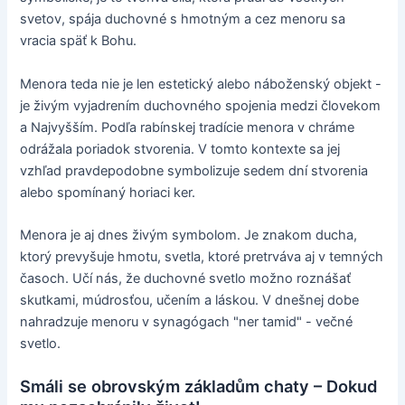
svetov, spája duchovné s hmotným a cez menoru sa
vracia späť k Bohu.
Menora teda nie je len estetický alebo náboženský objekt -
je živým vyjadrením duchovného spojenia medzi človekom
a Najvyšším. Podľa rabínskej tradície menora v chráme
odrážala poriadok stvorenia. V tomto kontexte sa jej
vzhľad pravdepodobne symbolizuje sedem dní stvorenia
alebo spomínaný horiaci ker.
Menora je aj dnes živým symbolom. Je znakom ducha,
ktorý prevyšuje hmotu, svetla, ktoré pretrváva aj v temných
časoch. Učí nás, že duchovné svetlo možno roznášať
skutkami, múdrosťou, učením a láskou. V dnešnej dobe
nahradzuje menoru v synagógach "ner tamid" - večné
svetlo.
Smáli se obrovským základům chaty – Dokud