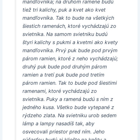
mandľovníka; na druhom ramene budú
tiež tri kalichy, puk a kvet ako kvet
mandľovníka. Tak to bude na všetkých
šiestich ramenách, ktoré vychádzajú zo
svietnika. Na samom svietniku budú
štyri kalichy s pukmi a kvetmi ako kvety
mandľovníka. Prvý puk bude pod prvým
párom ramien, ktoré z neho vychádzajú;
druhý puk bude pod druhým párom
ramien a tretí puk bude pod tretím
párom ramien. Tak to bude pod šiestimi
ramenami, ktoré vychádzajú zo
svietnika. Puky a ramená budú s ním z
jedného kusa. Všetko bude vytepané z
rýdzeho zlata. Na svietniku urob sedem
lámp a lampy nasadíš tak, aby
osvecovali priestor pred ním. Jeho
súčasťou budú aj kliešte na knôty a