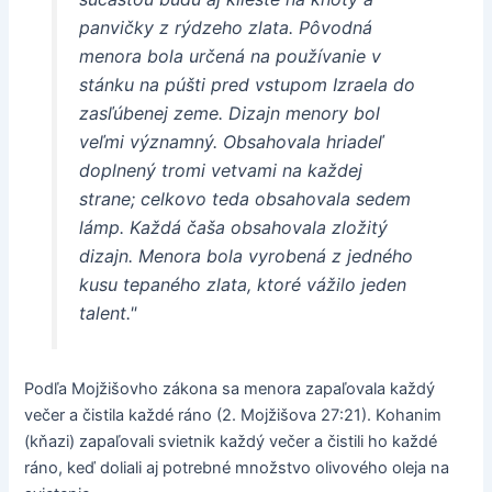
panvičky z rýdzeho zlata. Pôvodná
menora bola určená na používanie v
stánku na púšti pred vstupom Izraela do
zasľúbenej zeme. Dizajn menory bol
veľmi významný. Obsahovala hriadeľ
doplnený tromi vetvami na každej
strane; celkovo teda obsahovala sedem
lámp. Každá čaša obsahovala zložitý
dizajn. Menora bola vyrobená z jedného
kusu tepaného zlata, ktoré vážilo jeden
talent."
Podľa Mojžišovho zákona sa menora zapaľovala každý
večer a čistila každé ráno (2. Mojžišova 27:21). Kohanim
(kňazi) zapaľovali svietnik každý večer a čistili ho každé
ráno, keď doliali aj potrebné množstvo olivového oleja na