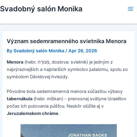
Skip
Svadobný salón Monika
to
Ma
content
Me
Význam sedemramenného svietnika Menora
By
Svadobný salón Monika
/
Apr 26, 2026
Menora
(hebr. מְנוֹרָה‎, doslova: svietnik) je jedným z
najvýraznejších a najstarších symbolov judaizmu, spolu so
symbolom Dávidovej hviezdy.
Pôvodne bola sedemramenná menora súčasťou výbavy
tabernákula
(hebr. miškan) - prenosnej svätyne Izraelitov
počas ich putovania púšťou. Neskôr slúžila aj v
Jeruzalemskom chráme
.