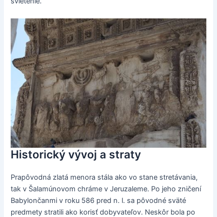
svietenie.
Historický vývoj a straty
Prapôvodná zlatá menora stála ako vo stane stretávania,
tak v Šalamúnovom chráme v Jeruzaleme. Po jeho zničení
Babylončanmi v roku 586 pred n. l. sa pôvodné sväté
predmety stratili ako korisť dobyvateľov. Neskôr bola po