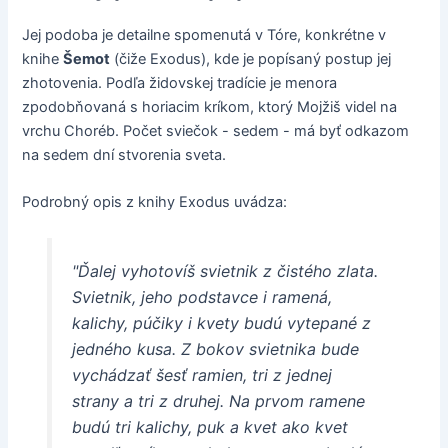
Jej podoba je detailne spomenutá v Tóre, konkrétne v
knihe
Šemot
(čiže Exodus), kde je popísaný postup jej
zhotovenia. Podľa židovskej tradície je menora
zpodobňovaná s horiacim kríkom, ktorý Mojžiš videl na
vrchu Choréb. Počet sviečok - sedem - má byť odkazom
na sedem dní stvorenia sveta.
Podrobný opis z knihy Exodus uvádza:
"Ďalej vyhotovíš svietnik z čistého zlata.
Svietnik, jeho podstavce i ramená,
kalichy, púčiky i kvety budú vytepané z
jedného kusa. Z bokov svietnika bude
vychádzať šesť ramien, tri z jednej
strany a tri z druhej. Na prvom ramene
budú tri kalichy, puk a kvet ako kvet