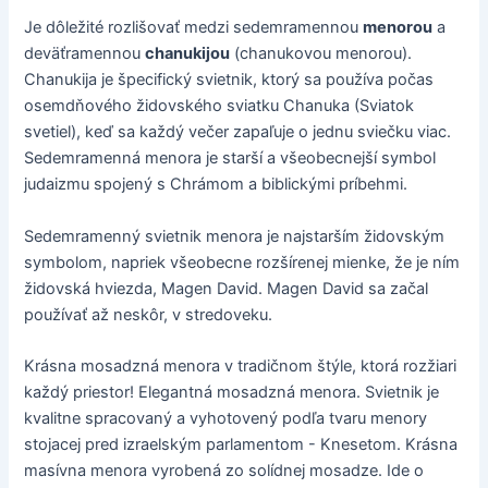
Je dôležité rozlišovať medzi sedemramennou
menorou
a
deväťramennou
chanukijou
(chanukovou menorou).
Chanukija je špecifický svietnik, ktorý sa používa počas
osemdňového židovského sviatku Chanuka (Sviatok
svetiel), keď sa každý večer zapaľuje o jednu sviečku viac.
Sedemramenná menora je starší a všeobecnejší symbol
judaizmu spojený s Chrámom a biblickými príbehmi.
Sedemramenný svietnik menora je najstarším židovským
symbolom, napriek všeobecne rozšírenej mienke, že je ním
židovská hviezda, Magen David. Magen David sa začal
používať až neskôr, v stredoveku.
Krásna mosadzná menora v tradičnom štýle, ktorá rozžiari
každý priestor! Elegantná mosadzná menora. Svietnik je
kvalitne spracovaný a vyhotovený podľa tvaru menory
stojacej pred izraelským parlamentom - Knesetom. Krásna
masívna menora vyrobená zo solídnej mosadze. Ide o