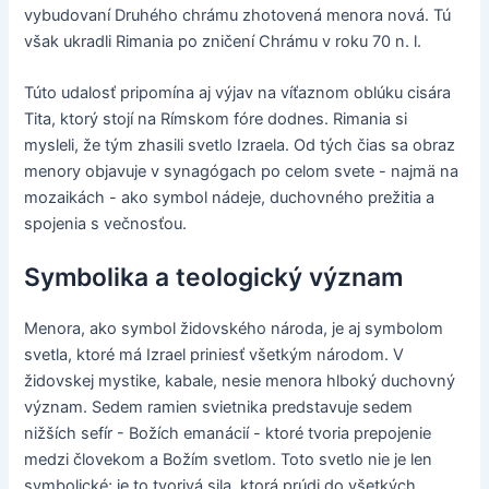
vybudovaní Druhého chrámu zhotovená menora nová. Tú
však ukradli Rimania po zničení Chrámu v roku 70 n. l.
Túto udalosť pripomína aj výjav na víťaznom oblúku cisára
Tita, ktorý stojí na Rímskom fóre dodnes. Rimania si
mysleli, že tým zhasili svetlo Izraela. Od tých čias sa obraz
menory objavuje v synagógach po celom svete - najmä na
mozaikách - ako symbol nádeje, duchovného prežitia a
spojenia s večnosťou.
Symbolika a teologický význam
Menora, ako symbol židovského národa, je aj symbolom
svetla, ktoré má Izrael priniesť všetkým národom. V
židovskej mystike, kabale, nesie menora hlboký duchovný
význam. Sedem ramien svietnika predstavuje sedem
nižších sefír - Božích emanácií - ktoré tvoria prepojenie
medzi človekom a Božím svetlom. Toto svetlo nie je len
symbolické; je to tvorivá sila, ktorá prúdi do všetkých