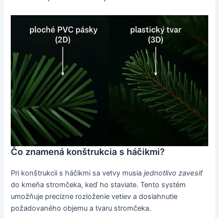
Čo znamená konštrukcia s háčikmi?
Pri konštrukcii s háčikmi sa vetvy musia
jednotlivo zavesiť
do kmeňa stromčeka, keď ho staviate. Tento systém
umožňuje precízne rozloženie vetiev a dosiahnutie
požadovaného objemu a tvaru stromčeka.