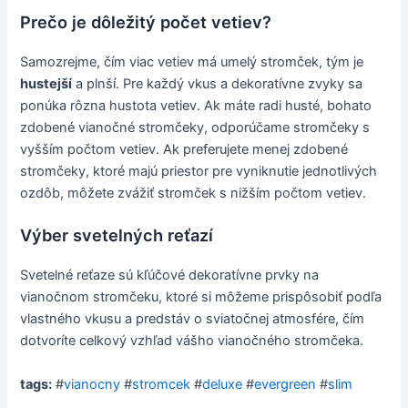
Prečo je dôležitý počet vetiev?
Samozrejme, čím viac vetiev má umelý stromček, tým je
hustejší
a plnší. Pre každý vkus a dekoratívne zvyky sa
ponúka rôzna hustota vetiev. Ak máte radi husté, bohato
zdobené vianočné stromčeky, odporúčame stromčeky s
vyšším počtom vetiev. Ak preferujete menej zdobené
stromčeky, ktoré majú priestor pre vyniknutie jednotlivých
ozdôb, môžete zvážiť stromček s nižším počtom vetiev.
Výber svetelných reťazí
Svetelné reťaze sú kľúčové dekoratívne prvky na
vianočnom stromčeku, ktoré si môžeme prispôsobiť podľa
vlastného vkusu a predstáv o sviatočnej atmosfére, čím
dotvoríte celkový vzhľad vášho vianočného stromčeka.
tags:
#
vianocny
#
stromcek
#
deluxe
#
evergreen
#
slim