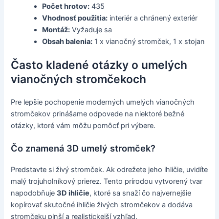
Počet hrotov:
435
Vhodnosť použitia:
interiér a chránený exteriér
Montáž:
Vyžaduje sa
Obsah balenia:
1 x vianočný stromček, 1 x stojan
Často kladené otázky o umelých
vianočných stromčekoch
Pre lepšie pochopenie moderných umelých vianočných
stromčekov prinášame odpovede na niektoré bežné
otázky, ktoré vám môžu pomôcť pri výbere.
Čo znamená 3D umelý stromček?
Predstavte si živý stromček. Ak odrežete jeho ihličie, uvidíte
malý trojuholníkový prierez. Tento prírodou vytvorený tvar
napodobňuje
3D ihličie
, ktoré sa snaží čo najvernejšie
kopírovať skutočné ihličie živých stromčekov a dodáva
stromčeku plnší a realistickejší vzhľad.