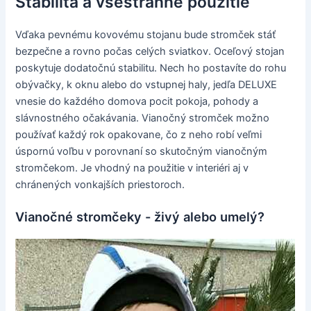
Stabilita a všestranné použitie
Vďaka pevnému kovovému stojanu bude stromček stáť
bezpečne a rovno počas celých sviatkov. Oceľový stojan
poskytuje dodatočnú stabilitu. Nech ho postavíte do rohu
obývačky, k oknu alebo do vstupnej haly, jedľa DELUXE
vnesie do každého domova pocit pokoja, pohody a
slávnostného očakávania. Vianočný stromček možno
používať každý rok opakovane, čo z neho robí veľmi
úspornú voľbu v porovnaní so skutočným vianočným
stromčekom. Je vhodný na použitie v interiéri aj v
chránených vonkajších priestoroch.
Vianočné stromčeky - živý alebo umelý?