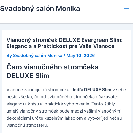
Skip
Svadobný salón Monika
to
Ma
content
Me
Vianočný stromček DELUXE Evergreen Slim:
Elegancia a Praktickosť pre Vaše Vianoce
By
Svadobný salón Monika
/
May 10, 2026
Čaro vianočného stromčeka
DELUXE Slim
Vianoce začínajú pri stromčeku.
Jedľa DELUXE Slim
v sebe
nesie všetko, čo od sviatočného stromčeka očakávate:
eleganciu, krásu aj praktické vyhotovenie. Tento štíhly
umelý vianočný stromček bude medzi vašimi vianočnými
dekoráciami určite kúzelným lákadlom a vytvorí jedinečnú
vianočnú atmosféru.