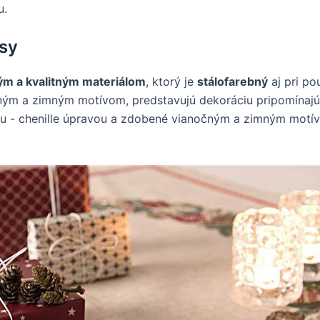
u.
sy
m a kvalitným materiálom
, ktorý je
stálofarebný
aj pri pou
čným a zimným motívom, predstavujú dekoráciu pripomínaj
vou - chenille úpravou a zdobené vianočným a zimným motí