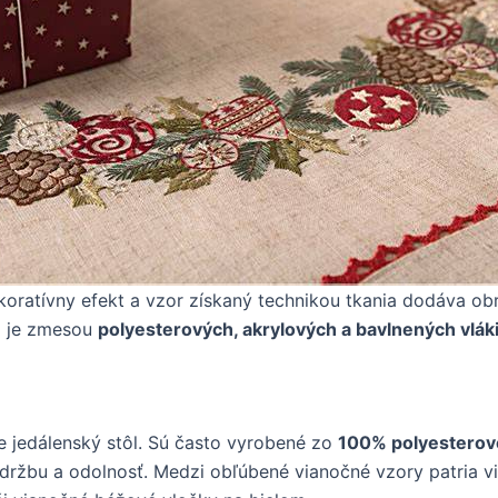
koratívny efekt a vzor získaný technikou tkania dodáva ob
rá je zmesou
polyesterových, akrylových a bavlnených vlák
e jedálenský stôl. Sú často vyrobené zo
100% polyesterove
 údržbu a odolnosť. Medzi obľúbené vianočné vzory patria v