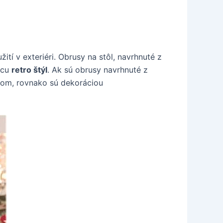
žití v exteriéri. Obrusy na stôl, navrhnuté z
úcu
retro štýl
. Ak sú obrusy navrhnuté z
vom, rovnako sú dekoráciou