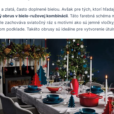
a zlatá, často doplnené bielou. Avšak pre tých, ktorí hľada
ý obrus v bielo-ružovej kombinácii
. Táto farebná schéma m
tále zachováva sviatočný ráz s motívmi ako sú jemné vločk
om podklade. Takéto obrusy sú ideálne pre vytvorenie útul