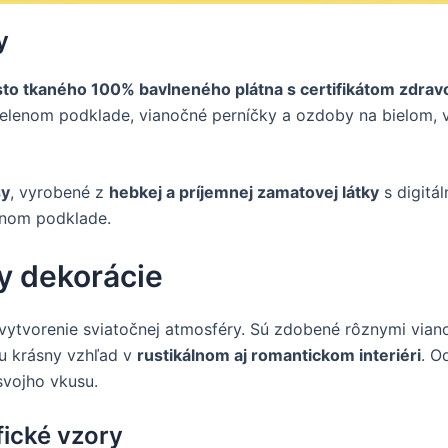
y
to tkaného 100% bavlneného plátna s certifikátom zdrav
elenom podklade, vianočné perníčky a ozdoby na bielom, v
sy
, vyrobené z
hebkej a príjemnej zamatovej látky
s digitá
venom podklade.
y dekorácie
ytvorenie sviatočnej atmosféry. Sú zdobené rôznymi vian
su krásny vzhľad v
rustikálnom aj romantickom interiéri
. O
svojho vkusu.
fické vzory