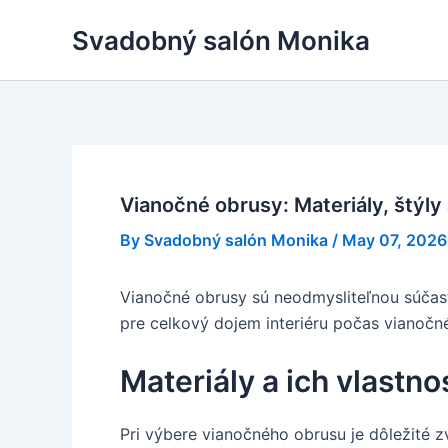
Skip
Svadobný salón Monika
to
content
Vianočné obrusy: Materiály, štýly
By
Svadobný salón Monika
/
May 07, 2026
Vianočné obrusy sú neodmysliteľnou súčasť
pre celkový dojem interiéru počas vianočn
Materiály a ich vlastno
Pri výbere vianočného obrusu je dôležité zv