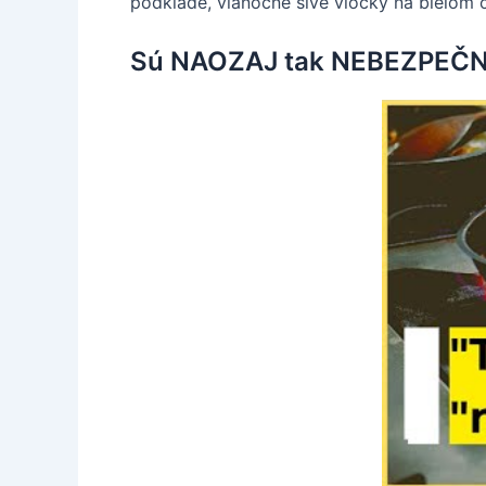
podklade, vianočné sivé vločky na bielom 
Sú NAOZAJ tak NEBEZPEČNÉ