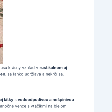
rusu krásny vzhľad v
rustikálnom aj
ien
, sa ľahko udržiava a nekrčí sa.
j látky
s
vodoodpudivou a nešpinivou
ianočné vence s vtáčikmi na bielom