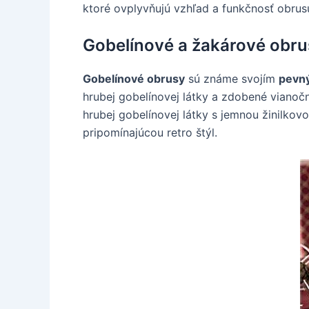
ktoré ovplyvňujú vzhľad a funkčnosť obrus
Gobelínové a žakárové obru
Gobelínové obrusy
sú známe svojím
pevný
hrubej gobelínovej látky a zdobené viano
hrubej gobelínovej látky s jemnou žinilko
pripomínajúcou retro štýl.