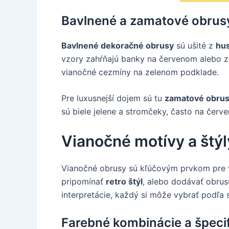
Bavlnené a zamatové obrus
Bavlnené dekoračné obrusy
sú ušité z
hus
vzory zahŕňajú banky na červenom alebo z
vianočné cezmíny na zelenom podklade.
Pre luxusnejší dojem sú tu
zamatové obru
sú biele jelene a stromčeky, často na čer
Vianočné motívy a štýl
Vianočné obrusy sú kľúčovým prvkom pre v
pripomínať
retro štýl
, alebo dodávať obru
interpretácie, každý si môže vybrať podľa 
Farebné kombinácie a špeci