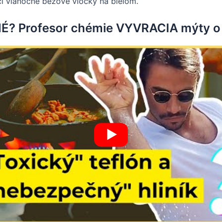
či vianočné béžové vločky na bielom.
? Profesor chémie VYVRACIA mýty 