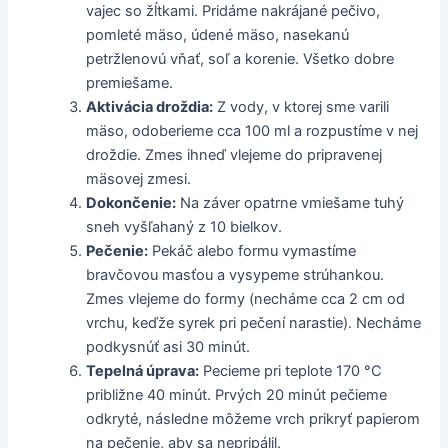
vajec so žĺtkami. Pridáme nakrájané pečivo,
pomleté mäso, údené mäso, nasekanú
petržlenovú vňať, soľ a korenie. Všetko dobre
premiešame.
Aktivácia droždia:
Z vody, v ktorej sme varili
mäso, odoberieme cca 100 ml a rozpustíme v nej
droždie. Zmes ihneď vlejeme do pripravenej
mäsovej zmesi.
Dokončenie:
Na záver opatrne vmiešame tuhý
sneh vyšľahaný z 10 bielkov.
Pečenie:
Pekáč alebo formu vymastíme
bravčovou masťou a vysypeme strúhankou.
Zmes vlejeme do formy (necháme cca 2 cm od
vrchu, keďže syrek pri pečení narastie). Necháme
podkysnúť asi 30 minút.
Tepelná úprava:
Pecieme pri teplote 170 °C
približne 40 minút. Prvých 20 minút pečieme
odkryté, následne môžeme vrch prikryť papierom
na pečenie, aby sa nepripálil.