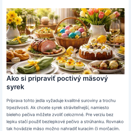
Ako si pripraviť poctivý mäsový
syrek
Príprava tohto jedla vyžaduje kvalitné suroviny a trochu
trpezlivosti. Ak chcete syrek stráviteľnejší, namiesto
bieleho pečiva môžete zvoliť celozrnné. Pre verziu bez
lepku stačí použiť bezlepkové pečivo a strúhanku. Rovnako
tak hovädzie mäso možno nahradiť kuracím či morčacím.