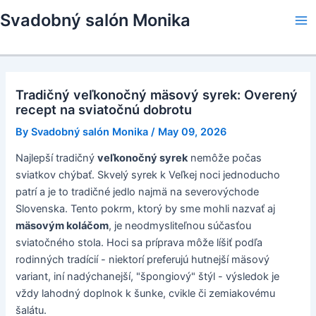
Skip
Svadobný salón Monika
to
Ma
content
Me
Tradičný veľkonočný mäsový syrek: Overený
recept na sviatočnú dobrotu
By
Svadobný salón Monika
/
May 09, 2026
Najlepší tradičný
veľkonočný syrek
nemôže počas
sviatkov chýbať. Skvelý syrek k Veľkej noci jednoducho
patrí a je to tradičné jedlo najmä na severovýchode
Slovenska. Tento pokrm, ktorý by sme mohli nazvať aj
mäsovým koláčom
, je neodmysliteľnou súčasťou
sviatočného stola. Hoci sa príprava môže líšiť podľa
rodinných tradícií - niektorí preferujú hutnejší mäsový
variant, iní nadýchanejší, "špongiový" štýl - výsledok je
vždy lahodný doplnok k šunke, cvikle či zemiakovému
šalátu.