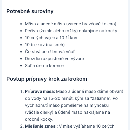
Potrebné suroviny
Mäso a údené mäso (varené bravčové koleno)
Pečivo (žemle alebo rožky) nakrájané na kocky
10 celých vajec a 10 žĺtkov
10 bielkov (na sneh)
Čerstvá petržlenová vňať
Droždie rozpustené vo vývare
Soľ a čierne korenie
Postup prípravy krok za krokom
Príprava mäsa:
Mäso a údené mäso dáme obvariť
do vody na 15-20 minút, kým sa "zatiahne". Po
vychladnutí mäso pomelieme na mlynčeku
(väčšie dierky) a údené mäso nakrájame na
drobné kocky.
Miešanie zmesi:
V mise vyšľaháme 10 celých