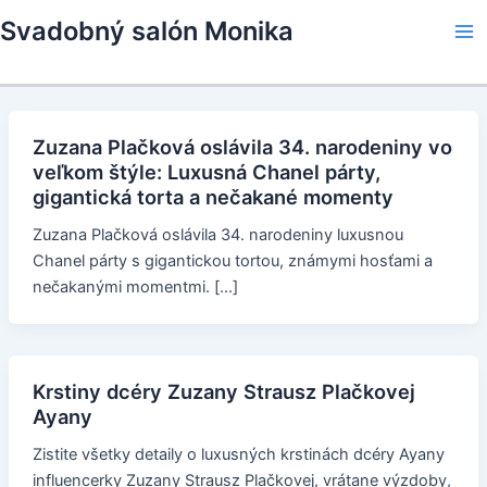
Skip
Svadobný salón Monika
to
Ma
content
Me
Zuzana Plačková oslávila 34. narodeniny vo
veľkom štýle: Luxusná Chanel párty,
gigantická torta a nečakané momenty
Zuzana Plačková oslávila 34. narodeniny luxusnou
Chanel párty s gigantickou tortou, známymi hosťami a
nečakanými momentmi. […]
Krstiny dcéry Zuzany Strausz Plačkovej
Ayany
Zistite všetky detaily o luxusných krstinách dcéry Ayany
influencerky Zuzany Strausz Plačkovej, vrátane výzdoby,