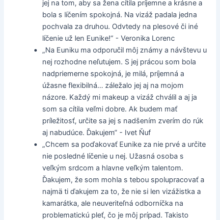
jej na tom, aby sa žena cítila príjemne a krásne a
bola s líčením spokojná. Na vizáž padala jedna
pochvala za druhou. Odvtedy na plesové či iné
líčenie už len Eunike!“ - Veronika Lorenc
„Na Euniku ma odporučil môj známy a návštevu u
nej rozhodne neľutujem. S jej prácou som bola
nadpriemerne spokojná, je milá, príjemná a
úžasne flexibilná… záležalo jej aj na mojom
názore. Každý mi makeup a vizáž chválil a aj ja
som sa cítila veľmi dobre. Ak budem mať
príležitosť, určite sa jej s nadšením zverím do rúk
aj nabudúce. Ďakujem“ - Ivet Ňuf
„Chcem sa poďakovať Eunike za nie prvé a určite
nie posledné líčenie u nej. Užasná osoba s
veľkým srdcom a hlavne veľkým talentom.
Ďakujem, že som mohla s tebou spolupracovať a
najmä ti ďakujem za to, že nie si len vizážistka a
kamarátka, ale neuveriteľná odborníčka na
problematickú pleť, čo je môj prípad. Takisto