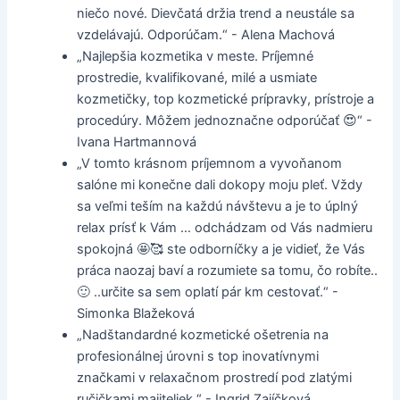
niečo nové. Dievčatá držia trend a neustále sa
vzdelávajú. Odporúčam.“ - Alena Machová
„Najlepšia kozmetika v meste. Príjemné
prostredie, kvalifikované, milé a usmiate
kozmetičky, top kozmetické prípravky, prístroje a
procedúry. Môžem jednoznačne odporúčať 😍“ -
Ivana Hartmannová
„V tomto krásnom príjemnom a vyvoňanom
salóne mi konečne dali dokopy moju pleť. Vždy
sa veľmi teším na každú návštevu a je to úplný
relax prísť k Vám … odchádzam od Vás nadmieru
spokojná 🤩🥰 ste odborníčky a je vidieť, že Vás
práca naozaj baví a rozumiete sa tomu, čo robíte..
🙂 ..určite sa sem oplatí pár km cestovať.“ -
Simonka Blažeková
„Nadštandardné kozmetické ošetrenia na
profesionálnej úrovni s top inovatívnymi
značkami v relaxačnom prostredí pod zlatými
ručičkami majiteliek.“ - Ingrid Zajíčková