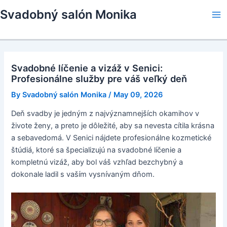
Skip
Svadobný salón Monika
to
Ma
content
Me
Svadobné líčenie a vizáž v Senici:
Profesionálne služby pre váš veľký deň
By
Svadobný salón Monika
/
May 09, 2026
Deň svadby je jedným z najvýznamnejších okamihov v
živote ženy, a preto je dôležité, aby sa nevesta cítila krásna
a sebavedomá. V Senici nájdete profesionálne kozmetické
štúdiá, ktoré sa špecializujú na svadobné líčenie a
kompletnú vizáž, aby bol váš vzhľad bezchybný a
dokonale ladil s vaším vysnívaným dňom.