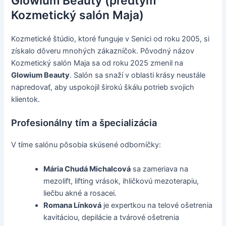
Glowium Beauty (predtým
Kozmetický salón Maja)
Kozmetické štúdio, ktoré funguje v Senici od roku 2005, si
získalo dôveru mnohých zákazníčok. Pôvodný názov
Kozmetický salón Maja sa od roku 2025 zmenil na
Glowium Beauty
. Salón sa snaží v oblasti krásy neustále
napredovať, aby uspokojil širokú škálu potrieb svojich
klientok.
Profesionálny tím a špecializácia
V tíme salónu pôsobia skúsené odborníčky:
Mária Chudá Michalcová
sa zameriava na
mezolift, lifting vrások, ihličkovú mezoterapiu,
liečbu akné a rosacei.
Romana Línková
je expertkou na telové ošetrenia
kavitáciou, depilácie a tvárové ošetrenia