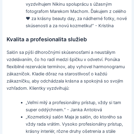
vyzdvihujem Nikinu spoluprácu s úžasným
fotografom Marekom Machom. Ďakujem z celého
♥️ za krásny beauty day, za nádherné fotky, nové
skúsenosti a za novú kozmetiku!“ - Kristína
Kvalita a profesionalita služieb
Salón sa pýši dlhoročnými skúsenosťami a neustálym
vzdelávaním, čo ho radí medzi špičku v odvetví. Ponúka
flexibilné rezervácie termínov, aby vyhovel harmonogramu
zákazníčok. Kladie dôraz na starostlivosť o každú
zákazníčku, aby odchádzala krásna a spokojná so svojím
vzhľadom. Klientky vyzdvihujú:
„Veľmi milý a profesionálny prístup, vždy si tam
super oddýchnem.“ - Janka Antolová
„Kozmetický salón Maja je salón, do ktorého sa
vždy rada vrátim. Vysoko profesionálny prístup,
krásny interiér, rôzne druhy ošetrenia a stále