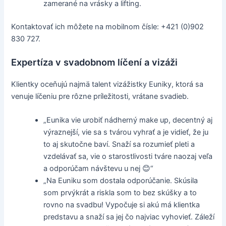
zamerané na vrásky a lifting.
Kontaktovať ich môžete na mobilnom čísle: +421 (0)902
830 727.
Expertíza v svadobnom líčení a vizáži
Klientky oceňujú najmä talent vizážistky Euniky, ktorá sa
venuje líčeniu pre rôzne príležitosti, vrátane svadieb.
„Eunika vie urobiť nádherný make up, decentný aj
výraznejší, vie sa s tvárou vyhrať a je vidieť, že ju
to aj skutočne baví. Snaží sa rozumieť pleti a
vzdelávať sa, vie o starostlivosti tváre naozaj veľa
a odporúčam návštevu u nej 😊“
„Na Euniku som dostala odporúčanie. Skúsila
som prvýkrát a riskla som to bez skúšky a to
rovno na svadbu! Vypočuje si akú má klientka
predstavu a snaží sa jej čo najviac vyhovieť. Záleží