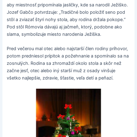
aby miestnosť pripomínala jasličky, kde sa narodil Ježiško.
Jozef Gabčo potvrdzuje: „Tradičné bolo položiť seno pod
stôl a zviazať štyri nohy stola, aby rodina držala pokope.“
Pod stôl Rómovia dávajú aj jačmeň, ktorý, podobne ako
slama, symbolizuje miesto narodenia Ježiška.
Pred večerou mal otec alebo najstarší člen rodiny príhovor,
potom predniesol prípitok a požehnanie a spomínalo sa na
zosnulých. Rodina sa zhromaždí okolo stola a skôr než
začne jesť, otec alebo iný starší muž z osady vinšuje
všetko najlepšie, zdravie, šťastie, veľa detí a peňazí.