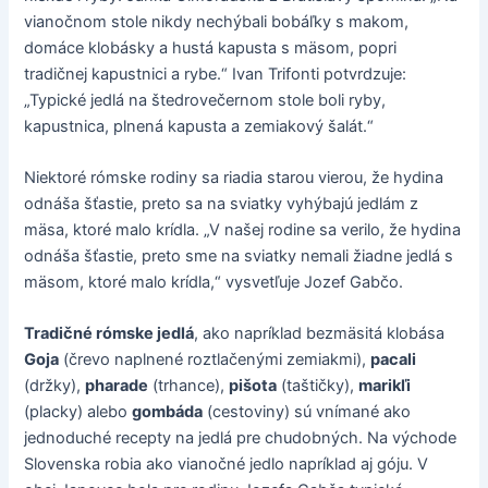
vianočnom stole nikdy nechýbali bobáľky s makom,
domáce klobásky a hustá kapusta s mäsom, popri
tradičnej kapustnici a rybe.“ Ivan Trifonti potvrdzuje:
„Typické jedlá na štedrovečernom stole boli ryby,
kapustnica, plnená kapusta a zemiakový šalát.“
Niektoré rómske rodiny sa riadia starou vierou, že hydina
odnáša šťastie, preto sa na sviatky vyhýbajú jedlám z
mäsa, ktoré malo krídla. „V našej rodine sa verilo, že hydina
odnáša šťastie, preto sme na sviatky nemali žiadne jedlá s
mäsom, ktoré malo krídla,“ vysvetľuje Jozef Gabčo.
Tradičné rómske jedlá
, ako napríklad bezmäsitá klobása
Goja
(črevo naplnené roztlačenými zemiakmi),
pacali
(držky),
pharade
(trhance),
pišota
(taštičky),
marikľi
(placky) alebo
gombáda
(cestoviny) sú vnímané ako
jednoduché recepty na jedlá pre chudobných. Na východe
Slovenska robia ako vianočné jedlo napríklad aj góju. V