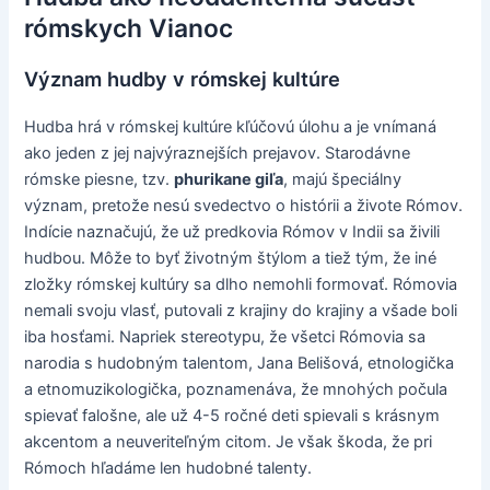
rómskych Vianoc
Význam hudby v rómskej kultúre
Hudba hrá v rómskej kultúre kľúčovú úlohu a je vnímaná
ako jeden z jej najvýraznejších prejavov. Starodávne
rómske piesne, tzv.
phurikane giľa
, majú špeciálny
význam, pretože nesú svedectvo o histórii a živote Rómov.
Indície naznačujú, že už predkovia Rómov v Indii sa živili
hudbou. Môže to byť životným štýlom a tiež tým, že iné
zložky rómskej kultúry sa dlho nemohli formovať. Rómovia
nemali svoju vlasť, putovali z krajiny do krajiny a všade boli
iba hosťami. Napriek stereotypu, že všetci Rómovia sa
narodia s hudobným talentom, Jana Belišová, etnologička
a etnomuzikologička, poznamenáva, že mnohých počula
spievať falošne, ale už 4-5 ročné deti spievali s krásnym
akcentom a neuveriteľným citom. Je však škoda, že pri
Rómoch hľadáme len hudobné talenty.