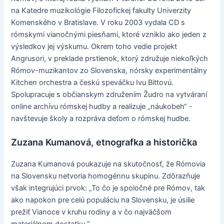
na Katedre muzikológie Filozofickej fakulty Univerzity
Komenského v Bratislave. V roku 2003 vydala CD s
rómskymi vianočnými piesňami, ktoré vzniklo ako jeden z
výsledkov jej výskumu. Okrem toho vedie projekt
Angrusori, v preklade prstienok, ktorý združuje niekoľkých
Rómov-muzikantov zo Slovenska, nórsky experimentálny
Kitchen orchestra a českú speváčku Ivu Bittovú.
Spolupracuje s občianskym združením Žudro na vytváraní
online archívu rómskej hudby a realizuje „náukobeh“ -
navštevuje školy a rozpráva deťom o rómskej hudbe.
Zuzana Kumanová, etnografka a historička
Zuzana Kumanová poukazuje na skutočnosť, že Rómovia
na Slovensku netvoria homogénnu skupinu. Zdôrazňuje
však integrujúci prvok: „To čo je spoločné pre Rómov, tak
ako napokon pre celú populáciu na Slovensku, je úsilie
prežiť Vianoce v kruhu rodiny a v čo najväčšom
materiálnom dostatku.“