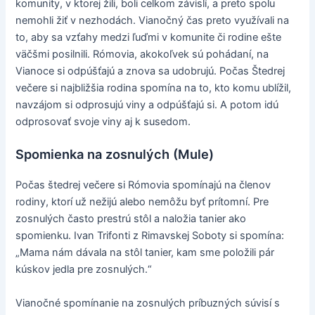
komunity, v ktorej žili, boli celkom závislí, a preto spolu
nemohli žiť v nezhodách. Vianočný čas preto využívali na
to, aby sa vzťahy medzi ľuďmi v komunite či rodine ešte
väčšmi posilnili. Rómovia, akokoľvek sú pohádaní, na
Vianoce si odpúšťajú a znova sa udobrujú. Počas Štedrej
večere si najbližšia rodina spomína na to, kto komu ublížil,
navzájom si odprosujú viny a odpúšťajú si. A potom idú
odprosovať svoje viny aj k susedom.
Spomienka na zosnulých (Mule)
Počas štedrej večere si Rómovia spomínajú na členov
rodiny, ktorí už nežijú alebo nemôžu byť prítomní. Pre
zosnulých často prestrú stôl a naložia tanier ako
spomienku. Ivan Trifonti z Rimavskej Soboty si spomína:
„Mama nám dávala na stôl tanier, kam sme položili pár
kúskov jedla pre zosnulých.“
Vianočné spomínanie na zosnulých príbuzných súvisí s