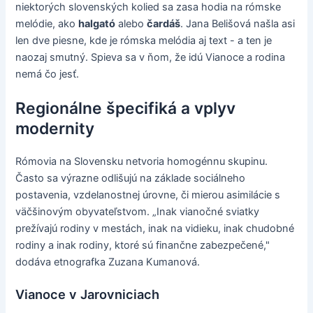
niektorých slovenských kolied sa zasa hodia na rómske
melódie, ako
halgató
alebo
čardáš
. Jana Belišová našla asi
len dve piesne, kde je rómska melódia aj text - a ten je
naozaj smutný. Spieva sa v ňom, že idú Vianoce a rodina
nemá čo jesť.
Regionálne špecifiká a vplyv
modernity
Rómovia na Slovensku netvoria homogénnu skupinu.
Často sa výrazne odlišujú na základe sociálneho
postavenia, vzdelanostnej úrovne, či mierou asimilácie s
väčšinovým obyvateľstvom. „Inak vianočné sviatky
prežívajú rodiny v mestách, inak na vidieku, inak chudobné
rodiny a inak rodiny, ktoré sú finančne zabezpečené,"
dodáva etnografka Zuzana Kumanová.
Vianoce v Jarovniciach