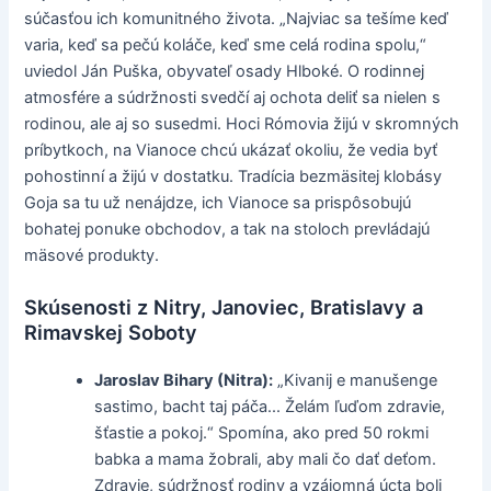
súčasťou ich komunitného života. „Najviac sa tešíme keď
varia, keď sa pečú koláče, keď sme celá rodina spolu,“
uviedol Ján Puška, obyvateľ osady Hlboké. O rodinnej
atmosfére a súdržnosti svedčí aj ochota deliť sa nielen s
rodinou, ale aj so susedmi. Hoci Rómovia žijú v skromných
príbytkoch, na Vianoce chcú ukázať okoliu, že vedia byť
pohostinní a žijú v dostatku. Tradícia bezmäsitej klobásy
Goja sa tu už nenájdze, ich Vianoce sa prispôsobujú
bohatej ponuke obchodov, a tak na stoloch prevládajú
mäsové produkty.
Skúsenosti z Nitry, Janoviec, Bratislavy a
Rimavskej Soboty
Jaroslav Bihary (Nitra):
„Kivanij e manušenge
sastimo, bacht taj páča... Želám ľuďom zdravie,
šťastie a pokoj.“ Spomína, ako pred 50 rokmi
babka a mama žobrali, aby mali čo dať deťom.
Zdravie, súdržnosť rodiny a vzájomná úcta boli