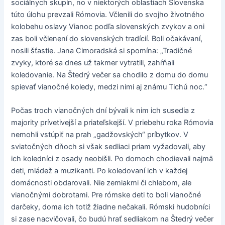
sociálnych skupín, no v niektorých oblastiach Slovenska
túto úlohu prevzali Rómovia. Včlenili do svojho životného
kolobehu oslavy Vianoc podľa slovenských zvykov a oni
zas boli včlenení do slovenských tradícií. Boli očakávaní,
nosili šťastie. Jana Cimoradská si spomína: „Tradičné
zvyky, ktoré sa dnes už takmer vytratili, zahŕňali
koledovanie. Na Štedrý večer sa chodilo z domu do domu
spievať vianočné koledy, medzi nimi aj známu Tichú noc.“
Počas troch vianočných dní bývali k nim ich susedia z
majority prívetivejší a priateľskejší. V priebehu roka Rómovia
nemohli vstúpiť na prah „gadžovských“ príbytkov. V
sviatočných dňoch si však sedliaci priam vyžadovali, aby
ich koledníci z osady neobišli. Po domoch chodievali najmä
deti, mládež a muzikanti. Po koledovaní ich v každej
domácnosti obdarovali. Nie zemiakmi či chlebom, ale
vianočnými dobrotami. Pre rómske deti to boli vianočné
darčeky, doma ich totiž žiadne nečakali. Rómski hudobníci
si zase nacvičovali, čo budú hrať sedliakom na Štedrý večer