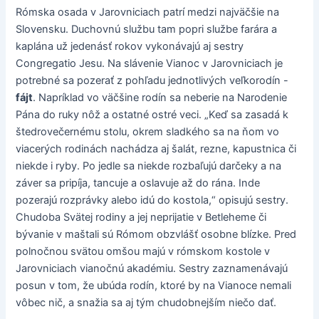
Rómska osada v Jarovniciach patrí medzi najväčšie na
Slovensku. Duchovnú službu tam popri službe farára a
kaplána už jedenásť rokov vykonávajú aj sestry
Congregatio Jesu. Na slávenie Vianoc v Jarovniciach je
potrebné sa pozerať z pohľadu jednotlivých veľkorodín -
fájt
. Napríklad vo väčšine rodín sa neberie na Narodenie
Pána do ruky nôž a ostatné ostré veci. „Keď sa zasadá k
štedrovečernému stolu, okrem sladkého sa na ňom vo
viacerých rodinách nachádza aj šalát, rezne, kapustnica či
niekde i ryby. Po jedle sa niekde rozbaľujú darčeky a na
záver sa pripíja, tancuje a oslavuje až do rána. Inde
pozerajú rozprávky alebo idú do kostola,“ opisujú sestry.
Chudoba Svätej rodiny a jej neprijatie v Betleheme či
bývanie v maštali sú Rómom obzvlášť osobne blízke. Pred
polnočnou svätou omšou majú v rómskom kostole v
Jarovniciach vianočnú akadémiu. Sestry zaznamenávajú
posun v tom, že ubúda rodín, ktoré by na Vianoce nemali
vôbec nič, a snažia sa aj tým chudobnejším niečo dať.