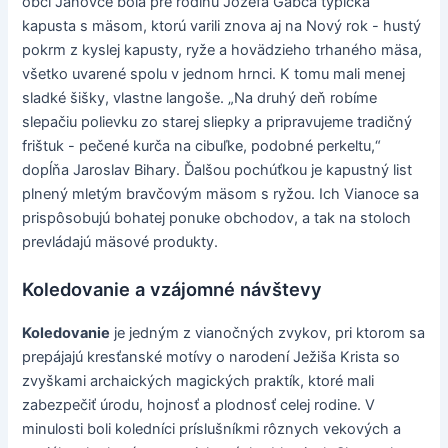
obci Janovce bola pre rodinu Jozefa Gabča typická
kapusta s mäsom, ktorú varili znova aj na Nový rok - hustý
pokrm z kyslej kapusty, ryže a hovädzieho trhaného mäsa,
všetko uvarené spolu v jednom hrnci. K tomu mali menej
sladké šišky, vlastne langoše. „Na druhý deň robíme
slepačiu polievku zo starej sliepky a pripravujeme tradičný
frištuk - pečené kurča na cibuľke, podobné perkeltu,“
dopĺňa Jaroslav Bihary. Ďalšou pochúťkou je kapustný list
plnený mletým bravčovým mäsom s ryžou. Ich Vianoce sa
prispôsobujú bohatej ponuke obchodov, a tak na stoloch
prevládajú mäsové produkty.
Koledovanie a vzájomné návštevy
Koledovanie
je jedným z vianočných zvykov, pri ktorom sa
prepájajú kresťanské motívy o narodení Ježiša Krista so
zvyškami archaických magických praktík, ktoré mali
zabezpečiť úrodu, hojnosť a plodnosť celej rodine. V
minulosti boli koledníci príslušníkmi rôznych vekových a