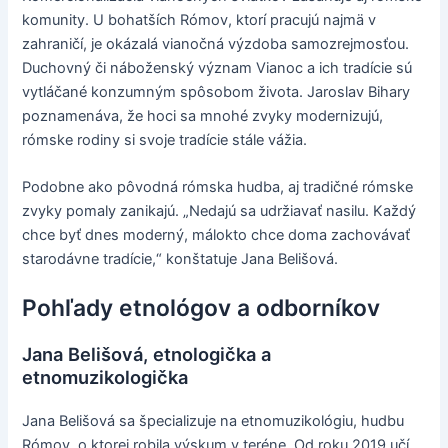
komunity. U bohatších Rómov, ktorí pracujú najmä v
zahraničí, je okázalá vianočná výzdoba samozrejmosťou.
Duchovný či náboženský význam Vianoc a ich tradície sú
vytláčané konzumným spôsobom života. Jaroslav Bihary
poznamenáva, že hoci sa mnohé zvyky modernizujú,
rómske rodiny si svoje tradície stále vážia.
Podobne ako pôvodná rómska hudba, aj tradičné rómske
zvyky pomaly zanikajú. „Nedajú sa udržiavať nasilu. Každý
chce byť dnes moderný, málokto chce doma zachovávať
starodávne tradície,“ konštatuje Jana Belišová.
Pohľady etnológov a odborníkov
Jana Belišová, etnologička a
etnomuzikologička
Jana Belišová sa špecializuje na etnomuzikológiu, hudbu
Rómov, o ktorej robila výskum v teréne. Od roku 2019 učí