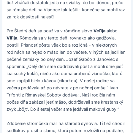
tiež zháňali dostatok jedla na sviatky, čo bol dôvod, prečo
sa rómske deti na Vianoce tak tešili - konečne sa mohli raz
za rok dosýtosti najesť!
Pre Štedrý deň sa používa v rómčine slovo
Veľija
alebo
Viľija
. Rómovia sa v tento deň, rovnako ako gadžovia,
postili. Prísnosť pôstu však bola rozličná - v niektorých
rodinách sa nejedlo mäso len do večere, v iných sa jedli len
pečené zemiaky po celý deň. Jozef Gabčo z Janoviec si
spomína: „Celý deň sme dodržiavali pôst a mohli sme jesť
iba suchý koláč, niečo ako doma urobenú vianočku, ktorú
sme zapíjali bielou kávou (cikorkou). V našej rodine sa
večera podávala až po návrate z polnočnej omše.“ Ivan
Trifonti z Rimavskej Soboty dodáva: „Naši rodičia nám
počas dňa zakázali jesť mäso, dodržiavali sme kresťanský
zvyk „böjt“. Do šiestej večer sme jedávali makové guby.“
Zdobenie stromčeka mali na starosti synovia. Tí tiež chodili
sedliakov prosiť o slamu, ktorú potom rozložili na podlahe,