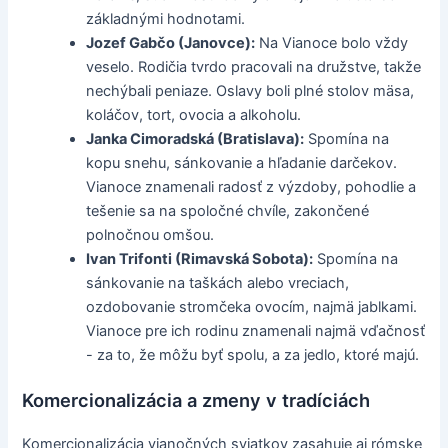
základnými hodnotami.
Jozef Gabčo (Janovce):
Na Vianoce bolo vždy
veselo. Rodičia tvrdo pracovali na družstve, takže
nechýbali peniaze. Oslavy boli plné stolov mäsa,
koláčov, tort, ovocia a alkoholu.
Janka Cimoradská (Bratislava):
Spomína na
kopu snehu, sánkovanie a hľadanie darčekov.
Vianoce znamenali radosť z výzdoby, pohodlie a
tešenie sa na spoločné chvíle, zakončené
polnočnou omšou.
Ivan Trifonti (Rimavská Sobota):
Spomína na
sánkovanie na taškách alebo vreciach,
ozdobovanie stromčeka ovocím, najmä jablkami.
Vianoce pre ich rodinu znamenali najmä vďačnosť
- za to, že môžu byť spolu, a za jedlo, ktoré majú.
Komercionalizácia a zmeny v tradíciách
Komercionalizácia vianočných sviatkov zasahuje aj rómske