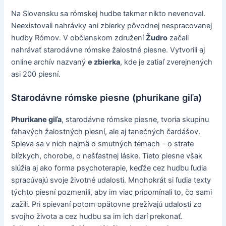
Na Slovensku sa rómskej hudbe takmer nikto nevenoval.
Neexistovali nahrávky ani zbierky pôvodnej nespracovanej
hudby Rómov. V občianskom združení
Žudro
začali
nahrávať starodávne rómske žalostné piesne. Vytvorili aj
online archív nazvaný
e zbierka
, kde je zatiaľ zverejnených
asi 200 piesní.
Starodávne rómske piesne (phurikane giľa)
Phurikane giľa
, starodávne rómske piesne, tvoria skupinu
ťahavých žalostných piesní, ale aj tanečných čardášov.
Spieva sa v nich najmä o smutných témach - o strate
blízkych, chorobe, o nešťastnej láske. Tieto piesne však
slúžia aj ako forma psychoterapie, keďže cez hudbu ľudia
spracúvajú svoje životné udalosti. Mnohokrát si ľudia texty
týchto piesní pozmenili, aby im viac pripomínali to, čo sami
zažili. Pri spievaní potom opätovne prežívajú udalosti zo
svojho života a cez hudbu sa im ich darí prekonať.