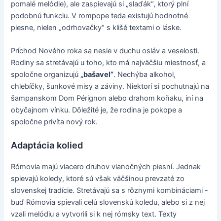
pomalé melódie), ale zaspievajú si „slaďák“, ktorý plní
podobnú funkciu. V rompope teda existujú hodnotné
piesne, nielen „odrhovačky“ s klišé textami o láske.
Príchod Nového roka sa nesie v duchu osláv a veselosti.
Rodiny sa stretávajú u toho, kto má najväčšiu miestnosť, a
spoločne organizujú
„bašavel“
. Nechýba alkohol,
chlebíčky, šunkové misy a záviny. Niektorí si pochutnajú na
šampanskom Dom Pérignon alebo drahom koňaku, iní na
obyčajnom vínku. Dôležité je, že rodina je pokope a
spoločne privíta nový rok.
Adaptácia kolied
Rómovia majú viacero druhov vianočných piesní. Jednak
spievajú koledy, ktoré sú však väčšinou prevzaté zo
slovenskej tradície. Stretávajú sa s rôznymi kombináciami -
buď Rómovia spievali celú slovenskú koledu, alebo si z nej
vzali melódiu a vytvorili si k nej rómsky text. Texty