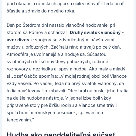
pod oknami a rómski chlapci sa učili vinšovať - teda priať
šťastie a zdravie do nového roka.
Deň po Štedrom dni nastalo vianočné hodovanie, pri
ktorom sa Rómovia schádzali.
Druhý sviatok vianočný -
aver dives
je spojený so zdvorilostnými návštevami
mužov u príbuzných. Začínajú ráno a trvajú po celý deň.
Atmosféra je uvoľnenejšia a hoduje sa. Súčasťou
sviatočných dní sú návštevy príbuzných, rodinné
rozhovory a nezriedka aj spev a hudba. Ako malý a mladý
si Jozef Gabčo spomína: „V mojej rodnej obci boli Vianoce
vždy veselé. Po večeri, teda na prvý sviatok vianočný, sa
ľudia navštevovali a zabávali. Otec hral na husle, jeho bratia
na ďalšie hudobné nástroje. V jednej izbe boli vždy
pripravené stoly pre širšiu rodinu a Vianoce sme trávili
spolu hraním rómskych pesničiek, spievaním a
tancovaním.“
Hudba ako neoddeliteľná súčasť