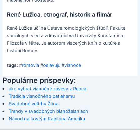
René Lužica, etnograf, historik a filmár
René Lužica učí na Ústave romologických štúdií, Fakulte
sociálnych vied a zdravotníctva Univerzity Konštantína
Filozofa v Nitre. Je autorom viacerých kníh o kultúre a
histórii Rómov.
tags:
#
romovia
#
oslavuju
#
vianoce
Populárne príspevky:
ako vybrať vianočné závesy z Pepca
Tradícia vianočného betlehemu
Svadobné veľtrhy Žilina
Trendy v svadobných blahoželaniach
Návod na kostým Kapitána Ameriku