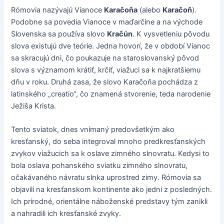
Rómovia nazývajú Vianoce
Karačoňa
(alebo
Karačoň
).
Podobne sa povedia Vianoce v maďarčine a na východe
Slovenska sa používa slovo
Kračún
. K vysvetleniu pôvodu
slova existujú dve teórie. Jedna hovorí, že v období Vianoc
sa skracujú dni, čo poukazuje na staroslovanský pôvod
slova s významom krátiť, krčiť, viažuci sa k najkratšiemu
dňu v roku. Druhá zasa, že slovo Karačoňa pochádza z
latinského „creatio“, čo znamená stvorenie, teda narodenie
Ježiša Krista.
Tento sviatok, dnes vnímaný predovšetkým ako
kresťanský, do seba integroval mnoho predkresťanských
zvykov viažucich sa k oslave zimného slnovratu. Kedysi to
bola oslava pohanského sviatku zimného slnovratu,
očakávaného návratu slnka uprostred zimy. Rómovia sa
objavili na kresťanskom kontinente ako jedni z posledných.
Ich prírodné, orientálne náboženské predstavy tým zanikli
a nahradili ich kresťanské zvyky.