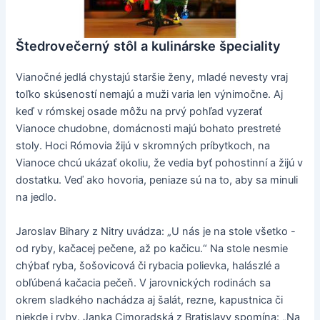
Štedrovečerný stôl a kulinárske špeciality
Vianočné jedlá chystajú staršie ženy, mladé nevesty vraj
toľko skúseností nemajú a muži varia len výnimočne. Aj
keď v rómskej osade môžu na prvý pohľad vyzerať
Vianoce chudobne, domácnosti majú bohato prestreté
stoly. Hoci Rómovia žijú v skromných príbytkoch, na
Vianoce chcú ukázať okoliu, že vedia byť pohostinní a žijú v
dostatku. Veď ako hovoria, peniaze sú na to, aby sa minuli
na jedlo.
Jaroslav Bihary z Nitry uvádza: „U nás je na stole všetko -
od ryby, kačacej pečene, až po kačicu.“ Na stole nesmie
chýbať ryba, šošovicová či rybacia polievka, halászlé a
obľúbená kačacia pečeň. V jarovnických rodinách sa
okrem sladkého nachádza aj šalát, rezne, kapustnica či
niekde i ryby. Janka Cimoradská z Bratislavy spomína: „Na