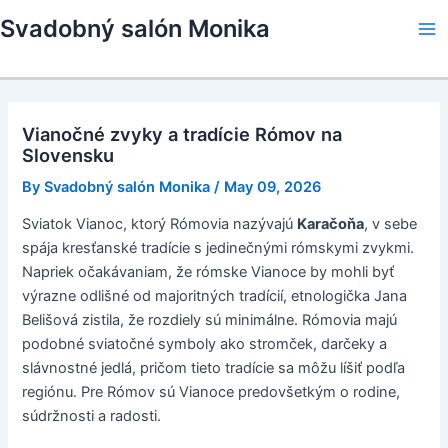
Skip
Svadobný salón Monika
to
Ma
content
Me
Vianočné zvyky a tradície Rómov na
Slovensku
By
Svadobný salón Monika
/
May 09, 2026
Sviatok Vianoc, ktorý Rómovia nazývajú
Karačoňa
, v sebe
spája kresťanské tradície s jedinečnými rómskymi zvykmi.
Napriek očakávaniam, že rómske Vianoce by mohli byť
výrazne odlišné od majoritných tradícií, etnologička Jana
Belišová zistila, že rozdiely sú minimálne. Rómovia majú
podobné sviatočné symboly ako stromček, darčeky a
slávnostné jedlá, pričom tieto tradície sa môžu líšiť podľa
regiónu. Pre Rómov sú Vianoce predovšetkým o rodine,
súdržnosti a radosti.