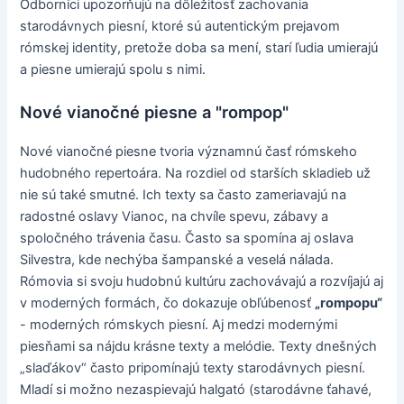
Odborníci upozorňujú na dôležitosť zachovania
starodávnych piesní, ktoré sú autentickým prejavom
rómskej identity, pretože doba sa mení, starí ľudia umierajú
a piesne umierajú spolu s nimi.
Nové vianočné piesne a "rompop"
Nové vianočné piesne tvoria významnú časť rómskeho
hudobného repertoára. Na rozdiel od starších skladieb už
nie sú také smutné. Ich texty sa často zameriavajú na
radostné oslavy Vianoc, na chvíle spevu, zábavy a
spoločného trávenia času. Často sa spomína aj oslava
Silvestra, kde nechýba šampanské a veselá nálada.
Rómovia si svoju hudobnú kultúru zachovávajú a rozvíjajú aj
v moderných formách, čo dokazuje obľúbenosť
„rompopu“
- moderných rómskych piesní. Aj medzi modernými
piesňami sa nájdu krásne texty a melódie. Texty dnešných
„slaďákov“ často pripomínajú texty starodávnych piesní.
Mladí si možno nezaspievajú halgató (starodávne ťahavé,