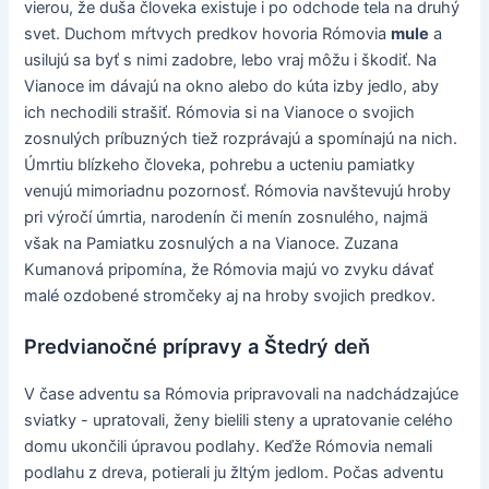
vierou, že duša človeka existuje i po odchode tela na druhý
svet. Duchom mŕtvych predkov hovoria Rómovia
mule
a
usilujú sa byť s nimi zadobre, lebo vraj môžu i škodiť. Na
Vianoce im dávajú na okno alebo do kúta izby jedlo, aby
ich nechodili strašiť. Rómovia si na Vianoce o svojich
zosnulých príbuzných tiež rozprávajú a spomínajú na nich.
Úmrtiu blízkeho človeka, pohrebu a ucteniu pamiatky
venujú mimoriadnu pozornosť. Rómovia navštevujú hroby
pri výročí úmrtia, narodenín či menín zosnulého, najmä
však na Pamiatku zosnulých a na Vianoce. Zuzana
Kumanová pripomína, že Rómovia majú vo zvyku dávať
malé ozdobené stromčeky aj na hroby svojich predkov.
Predvianočné prípravy a Štedrý deň
V čase adventu sa Rómovia pripravovali na nadchádzajúce
sviatky - upratovali, ženy bielili steny a upratovanie celého
domu ukončili úpravou podlahy. Keďže Rómovia nemali
podlahu z dreva, potierali ju žltým jedlom. Počas adventu