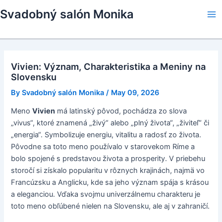
Skip
Svadobný salón Monika
to
Ma
content
Me
Vivien: Význam, Charakteristika a Meniny na
Slovensku
By
Svadobný salón Monika
/
May 09, 2026
Meno
Vivien
má latinský pôvod, pochádza zo slova
„vivus“, ktoré znamená „živý“ alebo „plný života“, „živiteľ“ či
„energia“. Symbolizuje energiu, vitalitu a radosť zo života.
Pôvodne sa toto meno používalo v starovekom Ríme a
bolo spojené s predstavou života a prosperity. V priebehu
storočí si získalo popularitu v rôznych krajinách, najmä vo
Francúzsku a Anglicku, kde sa jeho význam spája s krásou
a eleganciou. Vďaka svojmu univerzálnemu charakteru je
toto meno obľúbené nielen na Slovensku, ale aj v zahraničí.