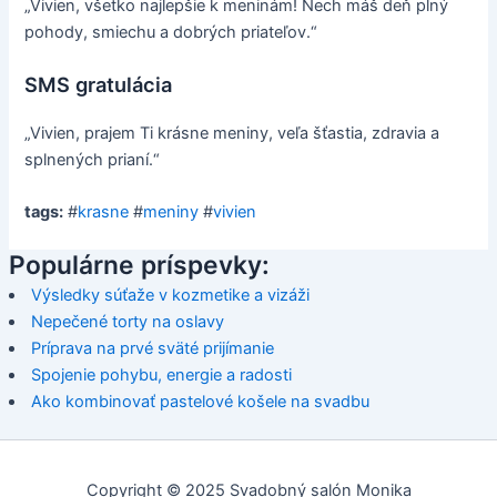
„Vivien, všetko najlepšie k meninám! Nech máš deň plný
pohody, smiechu a dobrých priateľov.“
SMS gratulácia
„Vivien, prajem Ti krásne meniny, veľa šťastia, zdravia a
splnených prianí.“
tags:
#
krasne
#
meniny
#
vivien
Populárne príspevky:
Výsledky súťaže v kozmetike a vizáži
Nepečené torty na oslavy
Príprava na prvé sväté prijímanie
Spojenie pohybu, energie a radosti
Ako kombinovať pastelové košele na svadbu
Copyright © 2025 Svadobný salón Monika