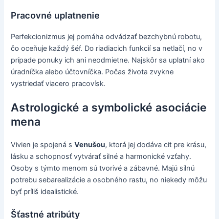
Pracovné uplatnenie
Perfekcionizmus jej pomáha odvádzať bezchybnú robotu,
čo oceňuje každý šéf. Do riadiacich funkcií sa netlačí, no v
prípade ponuky ich ani neodmietne. Najskôr sa uplatní ako
úradníčka alebo účtovníčka. Počas života zvykne
vystriedať viacero pracovísk.
Astrologické a symbolické asociácie
mena
Vivien je spojená s
Venušou
, ktorá jej dodáva cit pre krásu,
lásku a schopnosť vytvárať silné a harmonické vzťahy.
Osoby s týmto menom sú tvorivé a zábavné. Majú silnú
potrebu sebarealizácie a osobného rastu, no niekedy môžu
byť príliš idealistické.
Šťastné atribúty