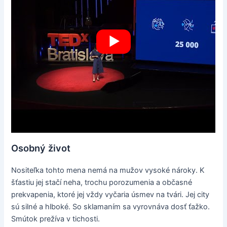
Osobný život
Nositeľka tohto mena nemá na mužov vysoké nároky. K
šťastiu jej stačí neha, trochu porozumenia a občasné
prekvapenia, ktoré jej vždy vyčaria úsmev na tvári. Jej city
sú silné a hlboké. So sklamaním sa vyrovnáva dosť ťažko.
Smútok prežíva v tichosti.