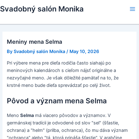
Skip
Svadobný salón Monika
to
Ma
content
Me
Meniny mena Selma
By
Svadobný salón Monika
/
May 10, 2026
Pri výbere mena pre dieťa rodičia často siahajú po
meninových kalendároch s cieľom nájsť originálne a
nezvyčajné meno. Je však dôležité pamätať na to, že
krstné meno bude dieťa sprevádzať po celý život.
Pôvod a význam mena Selma
Meno
Selma
má viacero pôvodov a významov. V
germánskej tradícii je odvodené od slov "sel" (šťastie,
ochrana) a "helm" (prilba, ochranca), čo mu dáva význam
"ochranca" alebo "tá, ktorá prináša šťastie". V arabčine