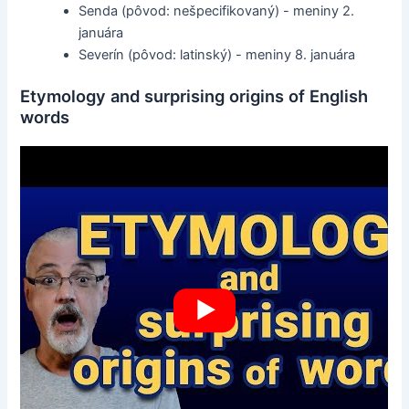
Senda (pôvod: nešpecifikovaný) - meniny 2.
januára
Severín (pôvod: latinský) - meniny 8. januára
Etymology and surprising origins of English
words