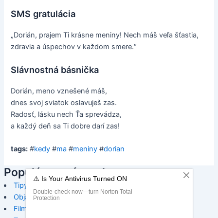
SMS gratulácia
„Dorián, prajem Ti krásne meniny! Nech máš veľa šťastia,
zdravia a úspechov v každom smere.“
Slávnostná básnička
Dorián, meno vznešené máš,
dnes svoj sviatok oslavuješ zas.
Radosť, lásku nech Ťa sprevádza,
a každý deň sa Ti dobre darí zas!
tags:
#
kedy
#
ma
#
meniny
#
dorian
Populárne príspevky:
Tipy na ozdobenie stromčeka
Objavte torty na krstiny pre dievčatko
Film Vianočná koleda