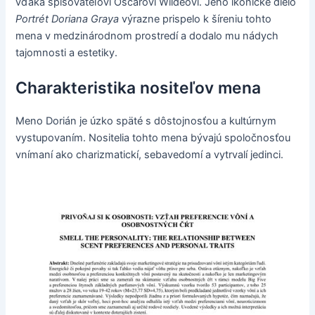
vďaka spisovateľovi Oscarovi Wildeovi. Jeho ikonické dielo
Portrét Doriana Graya
výrazne prispelo k šíreniu tohto
mena v medzinárodnom prostredí a dodalo mu nádych
tajomnosti a estetiky.
Charakteristika nositeľov mena
Meno Dorián je úzko späté s dôstojnosťou a kultúrnym
vystupovaním. Nositelia tohto mena bývajú spoločnosťou
vnímaní ako charizmatickí, sebavedomí a vytrvalí jedinci.