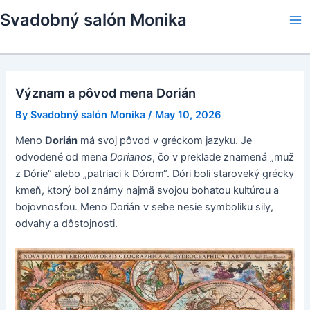
Skip
Svadobný salón Monika
to
Ma
content
Me
Význam a pôvod mena Dorián
By
Svadobný salón Monika
/
May 10, 2026
Meno
Dorián
má svoj pôvod v gréckom jazyku. Je
odvodené od mena
Dorianos
, čo v preklade znamená „muž
z Dórie“ alebo „patriaci k Dórom“. Dóri boli staroveký grécky
kmeň, ktorý bol známy najmä svojou bohatou kultúrou a
bojovnosťou. Meno Dorián v sebe nesie symboliku sily,
odvahy a dôstojnosti.