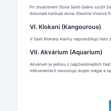
Pri zhudobnení
Slona
Saint-Saëns využil č
dokonale karikuje slona. Klavírna triolová
VI. Klokani (Kangourous)
V časti
Klokany
klavíry napodobňujú tieto 
VII. Akvárium (Aquarium)
Akvárium
je jednou z najpôsobivejších čast
inštrumentácii navodzujú dojem mágie a ta