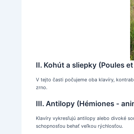
II. Kohút a sliepky (Poules e
V tejto časti počujeme oba klavíry, kontra
zrno.
III. Antilopy (Hémiones - a
Klavíry vykresľujú antilopy alebo divoké s
schopnosťou behať veľkou rýchlosťou.