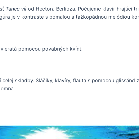
asť
Tanec víl
od Hectora Berlioza. Počujeme klavír hrajúci t
 figúra je v kontraste s pomalou a ťažkopádnou melódiou ko
zvieratá pomocou povabných kvínt.
í celej skladby. Sláčiky, klavíry, flauta s pomocou glissánd
jomna.