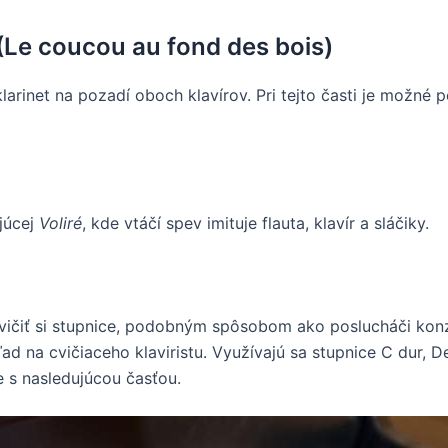
(Le coucou au fond des bois)
arinet na pozadí oboch klavírov. Pri tejto časti je možné 
ujúcej
Voliré
, kde vtáčí spev imituje flauta, klavír a sláčiky.
recvičiť si stupnice, podobným spôsobom ako poslucháči kon
ľad na cvičiaceho klaviristu. Využívajú sa stupnice C dur, De
e s nasledujúcou časťou.