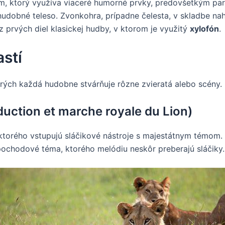
, ktorý využíva viaceré humorné prvky, predovšetkým paro
 hudobné teleso. Zvonkohra, prípadne čelesta, v skladbe 
z prvých diel klasickej hudby, v ktorom je využitý
xylofón
.
astí
orých každá hudobne stvárňuje rôzne zvieratá alebo scény.
duction et marche royale du Lion)
ktorého vstupujú sláčikové nástroje s majestátnym témom. 
pochodové téma, ktorého melódiu neskôr preberajú sláčiky.