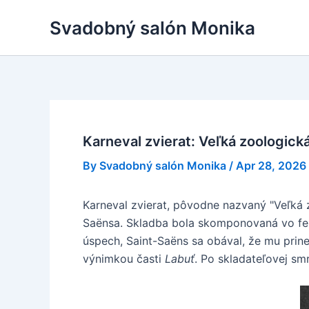
Skip
Svadobný salón Monika
to
content
Karneval zvierat: Veľká zoologická
By
Svadobný salón Monika
/
Apr 28, 2026
Karneval zvierat, pôvodne nazvaný "Veľká 
Saënsa. Skladba bola skomponovaná vo feb
úspech, Saint-Saëns sa obával, že mu prin
výnimkou časti
Labuť
. Po skladateľovej sm