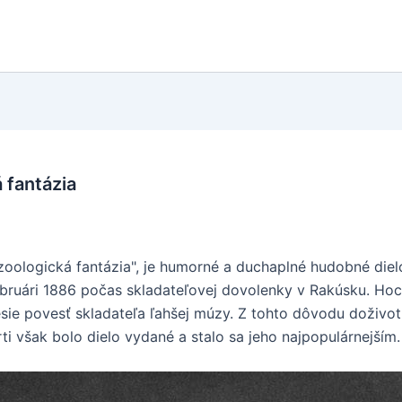
 fantázia
zoologická fantázia", je humorné a duchaplné hudobné diel
ruári 1886 počas skladateľovej dovolenky v Rakúsku. Hoci
esie povesť skladateľa ľahšej múzy. Z tohto dôvodu doživot
rti však bolo dielo vydané a stalo sa jeho najpopulárnejším.