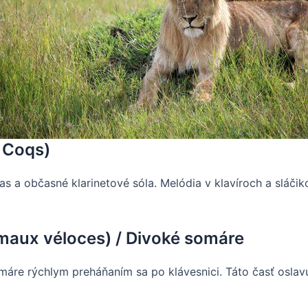
t Coqs)
bas a občasné klarinetové sóla. Melódia v klavíroch a sláči
nimaux véloces) / Divoké somáre
omáre rýchlym preháňaním sa po klávesnici. Táto časť osla