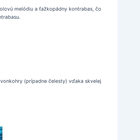
riolovú melódiu a ťažkopádny kontrabas, čo
ntrabasu.
 zvonkohry (prípadne čelesty) vďaka skvelej