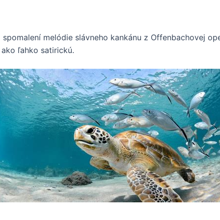
m spomalení melódie slávneho kankánu z Offenbachovej op
ako ľahko satirickú.