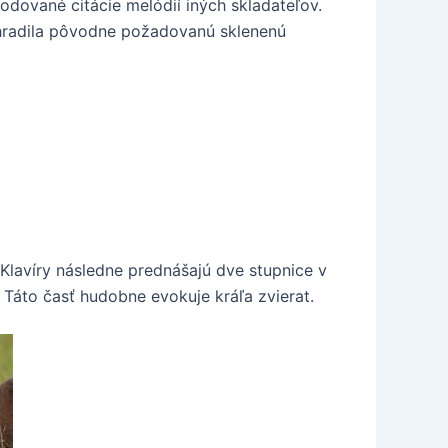
dované citácie melódií iných skladateľov.
nahradila pôvodne požadovanú sklenenú
Klavíry následne prednášajú dve stupnice v
 Táto časť hudobne evokuje kráľa zvierat.