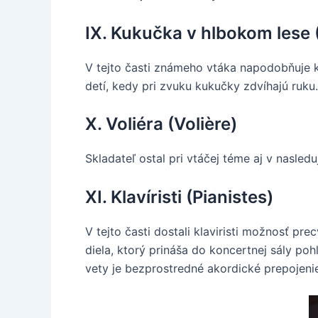
IX. Kukučka v hlbokom lese 
V tejto časti známeho vtáka napodobňuje kl
detí, kedy pri zvuku kukučky zdvíhajú ruku.
X. Voliéra (Volière)
Skladateľ ostal pri vtáčej téme aj v nasled
XI. Klavíristi (Pianistes)
V tejto časti dostali klaviristi možnosť p
diela, ktorý prináša do koncertnej sály poh
vety je bezprostredné akordické prepojeni