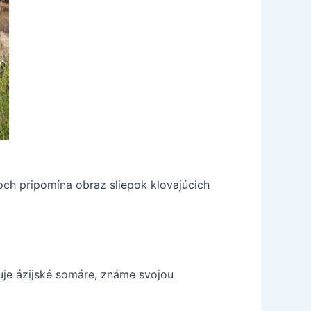
koch pripomína obraz sliepok klovajúcich
vuje ázijské somáre, známe svojou