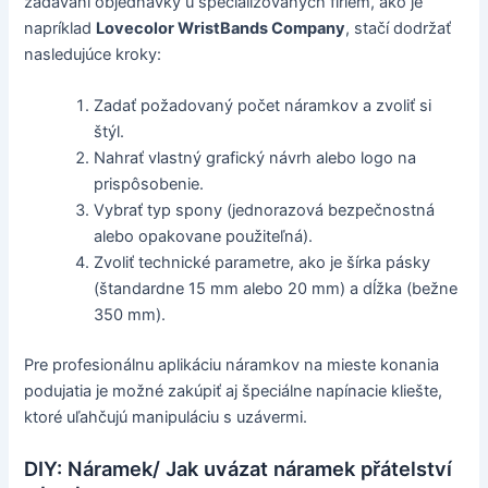
zadávaní objednávky u špecializovaných firiem, ako je
napríklad
Lovecolor WristBands Company
, stačí dodržať
nasledujúce kroky:
Zadať požadovaný počet náramkov a zvoliť si
štýl.
Nahrať vlastný grafický návrh alebo logo na
prispôsobenie.
Vybrať typ spony (jednorazová bezpečnostná
alebo opakovane použiteľná).
Zvoliť technické parametre, ako je šírka pásky
(štandardne 15 mm alebo 20 mm) a dĺžka (bežne
350 mm).
Pre profesionálnu aplikáciu náramkov na mieste konania
podujatia je možné zakúpiť aj špeciálne napínacie kliešte,
ktoré uľahčujú manipuláciu s uzávermi.
DIY: Náramek/ Jak uvázat náramek přátelství