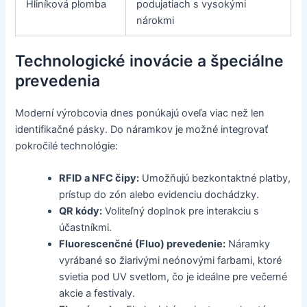
Hliníková plomba
podujatiach s vysokými
nárokmi
Technologické inovácie a špeciálne
prevedenia
Moderní výrobcovia dnes ponúkajú oveľa viac než len
identifikačné pásky. Do náramkov je možné integrovať
pokročilé technológie:
RFID a NFC čipy:
Umožňujú bezkontaktné platby,
prístup do zón alebo evidenciu dochádzky.
QR kódy:
Voliteľný doplnok pre interakciu s
účastníkmi.
Fluorescenčné (Fluo) prevedenie:
Náramky
vyrábané so žiarivými neónovými farbami, ktoré
svietia pod UV svetlom, čo je ideálne pre večerné
akcie a festivaly.