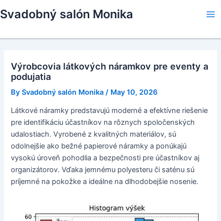
Skip
Svadobný salón Monika
to
Ma
content
Me
Výrobcovia látkových náramkov pre eventy a
podujatia
By
Svadobný salón Monika
/
May 10, 2026
Látkové náramky predstavujú moderné a efektívne riešenie
pre identifikáciu účastníkov na rôznych spoločenských
udalostiach. Vyrobené z kvalitných materiálov, sú
odolnejšie ako bežné papierové náramky a ponúkajú
vysokú úroveň pohodlia a bezpečnosti pre účastníkov aj
organizátorov. Vďaka jemnému polyesteru či saténu sú
príjemné na pokožke a ideálne na dlhodobejšie nosenie.