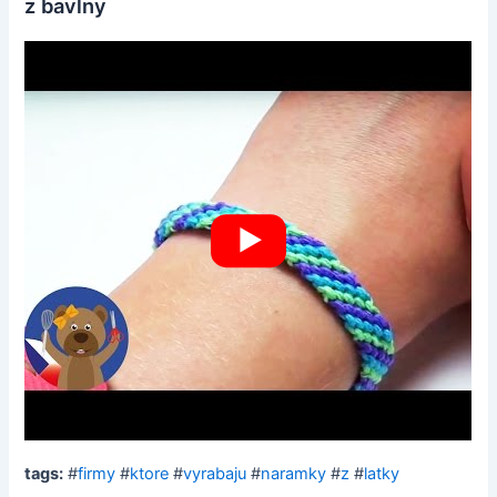
z bavlny
tags:
#
firmy
#
ktore
#
vyrabaju
#
naramky
#
z
#
latky