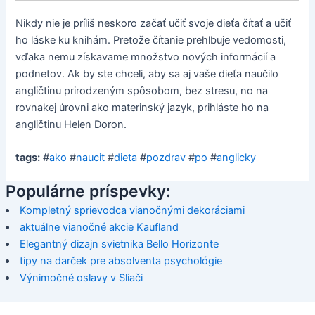
Nikdy nie je príliš neskoro začať učiť svoje dieťa čítať a učiť
ho láske ku knihám. Pretože čítanie prehlbuje vedomosti,
vďaka nemu získavame množstvo nových informácií a
podnetov. Ak by ste chceli, aby sa aj vaše dieťa naučilo
angličtinu prirodzeným spôsobom, bez stresu, no na
rovnakej úrovni ako materinský jazyk, prihláste ho na
angličtinu Helen Doron.
tags:
#
ako
#
naucit
#
dieta
#
pozdrav
#
po
#
anglicky
Populárne príspevky:
Kompletný sprievodca vianočnými dekoráciami
aktuálne vianočné akcie Kaufland
Elegantný dizajn svietnika Bello Horizonte
tipy na darček pre absolventa psychológie
Výnimočné oslavy v Sliači