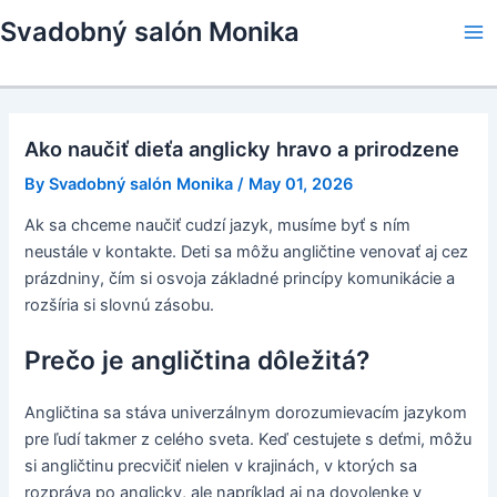
Skip
Svadobný salón Monika
to
Ma
content
Me
Ako naučiť dieťa anglicky hravo a prirodzene
By
Svadobný salón Monika
/
May 01, 2026
Ak sa chceme naučiť cudzí jazyk, musíme byť s ním
neustále v kontakte. Deti sa môžu angličtine venovať aj cez
prázdniny, čím si osvoja základné princípy komunikácie a
rozšíria si slovnú zásobu.
Prečo je angličtina dôležitá?
Angličtina sa stáva univerzálnym dorozumievacím jazykom
pre ľudí takmer z celého sveta. Keď cestujete s deťmi, môžu
si angličtinu precvičiť nielen v krajinách, v ktorých sa
rozpráva po anglicky, ale napríklad aj na dovolenke v