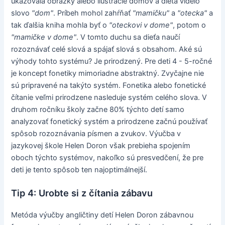
ukazovala obrázky alebo ilustrácie domov a dieťa videlo
slovo
"dom"
. Príbeh mohol zahŕňať
"mamičku"
a
"otecka"
a
tak ďalšia kniha mohla byť o
"oteckovi v dome"
, potom o
"mamičke v dome"
. V tomto duchu sa dieťa naučí
rozoznávať celé slová a spájať slová s obsahom. Aké sú
výhody tohto systému? Je prirodzený. Pre deti 4 - 5-ročné
je koncept fonetiky mimoriadne abstraktný. Zvyčajne nie
sú pripravené na takýto systém. Fonetika alebo fonetické
čítanie veľmi prirodzene nasleduje systém celého slova. V
druhom ročníku školy začne 80% týchto detí samo
analyzovať fonetický systém a prirodzene začnú používať
spôsob rozoznávania písmen a zvukov. Výučba v
jazykovej škole Helen Doron však prebieha spojením
oboch týchto systémov, nakoľko sú presvedčení, že pre
deti je tento spôsob ten najoptimálnejší.
Tip 4: Urobte si z čítania zábavu
Metóda výučby angličtiny detí Helen Doron zábavnou