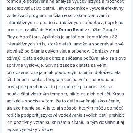
formou je postavená na analýze výučby jazyka a možností
absorbovať učivo deťmi. Tím odborníkov vytvoril efektívny
vzdelávací program na čítanie so zakomponovaním
interaktívnych a pre deti atraktívnych spôsobov, napríklad
pomocou aplikácie
Helen Doron Read
v službe Google
Play a App Store. Aplikácia je unikátnou kompiláciou 32
interaktívnych kníh, ktoré dieťaťu umožnia spoznávať prvé
slová až po čítanie celých viet a príbehov. Obrázky v nej
ožívajú, dieťa sleduje obraz a súčasne počúva, ako sa slovo
správne vyslovuje. Slovná zásoba dieťaťa sa veľmi
prirodzene rozvíja a tak postupným učením dokáže dieťa
čítať príbeh nahlas. Program začína veľmi jednoducho,
postupne prechádza do pokročilejšej úrovne. Deti sa
naučia čítať vlastným tempom, nikto na nich netlačí. Krása
aplikácie spočíva v tom, že to deti nevnímajú ako učenie,
ale ako hranie sa. A je to aj spôsob, ktorým môžu pomôcť
rodičia podporiť jazykové vzdelávanie svojich detí, prehĺbiť
ich pozitívny vzťah ku knihám a čítaniu, a tým dosiahnuť aj
lepšie výsledky v škole.