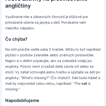
angličtiny
Využívanie hier a zábavných činností je kľúčové pre
prirodzené učenie sa jazyka u detí. Ponúkame vám
niekoľko nápadov.
Čo chýba?
Na stôl položte vedľa seba 5 hračiek. Môžu to byť napríklad
plyšáci v podobe zvieratiek alebo známych postavičiek.
Najprv si s deťmi zopakujte, ako sa zvieratká volajú po
anglicky. Potom nech si každé dieťa zavrie oči alebo sa
otočí. Vy zatiaľ schovajte jednu hračku a spýtajte sa detí po
anglicky:
"What's missing?"
(Čo chýba?). Deti budú hádať a
mali by odpovedať celou vetou, napríklad:
"The
cat
is
missing."
Napodobňujeme