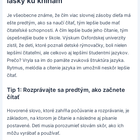
lásky ku knihám
Je všeobecne známe, že čím viac slovnej zásoby dieťa má
ešte predtým, ako sa naučí čítať, tým lepšie bude mať
čitateľské schopnosti. A čím lepšie bude jeho čítanie, tým
úspešnejšie bude v škole. Výskum Oxfordskej univerzity
zistil, že deti, ktoré poznali detské rýmovačky, boli nielen
lepšími čitateľmi, ale celkovo aj lepšími študentmi jazykov.
Prečo? Vryla sa im do pamäte zvuková štruktúra jazyka.
Rytmus, melódia a cítenie jazyka im umožnili neskôr lepšie
čítať.
Tip 1: Rozprávajte sa predtým, ako začnete
čítať
Hovorené slovo, ktoré zahŕňa počúvanie a rozprávanie, je
základom, na ktorom je čítanie a následne aj písanie
postavené. Deti musia porozumieť slovám skôr, ako ich
môžu vyrábať a používať.