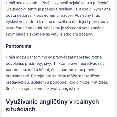
Hráči sedia v kruhu. Prvý si vymyslí nejakú vetu a pošepká
ju susedovi, tento ju pošepká ďalšiemu susedovi, kým tichá
pošta nedorazí k poslednému hráčovi. Posledný hráč
vysloví vetu, ktorá k nemu dorazila, a štartujúci povie, čo v
skutočnosti povedal. Väčšinou je výsledná veta značne
skomolená a skomolenie vety je zdrojom zábavy.
Pantomíma
Hráči môžu pantomimicky predvádzať napríklad rôzne
povolania, predmety, javy. Tí, ktorí práve nepredvádzajú
pantomímu, môžu hádať, čo je pantomímou práve
predvádzané. Pri tejto hre sa dieťa môže stať rodičom,
predavačkou, učiteľom a podobne. Rodič môže hrať dieťa.
Snažia sa spolu komunikovať v angličtine.
Využívanie angličtiny v reálnych
situáciách