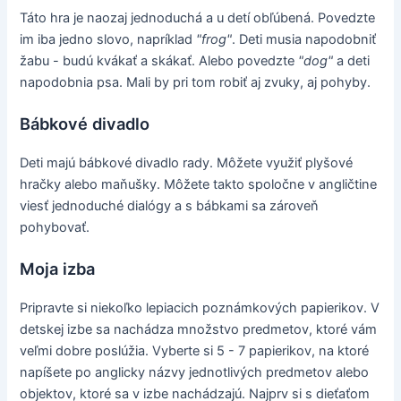
Táto hra je naozaj jednoduchá a u detí obľúbená. Povedzte
im iba jedno slovo, napríklad
"frog"
. Deti musia napodobniť
žabu - budú kvákať a skákať. Alebo povedzte
"dog"
a deti
napodobnia psa. Mali by pri tom robiť aj zvuky, aj pohyby.
Bábkové divadlo
Deti majú bábkové divadlo rady. Môžete využiť plyšové
hračky alebo maňušky. Môžete takto spoločne v angličtine
viesť jednoduché dialógy a s bábkami sa zároveň
pohybovať.
Moja izba
Pripravte si niekoľko lepiacich poznámkových papierikov. V
detskej izbe sa nachádza množstvo predmetov, ktoré vám
veľmi dobre poslúžia. Vyberte si 5 - 7 papierikov, na ktoré
napíšete po anglicky názvy jednotlivých predmetov alebo
objektov, ktoré sa v izbe nachádzajú. Najprv si s dieťaťom